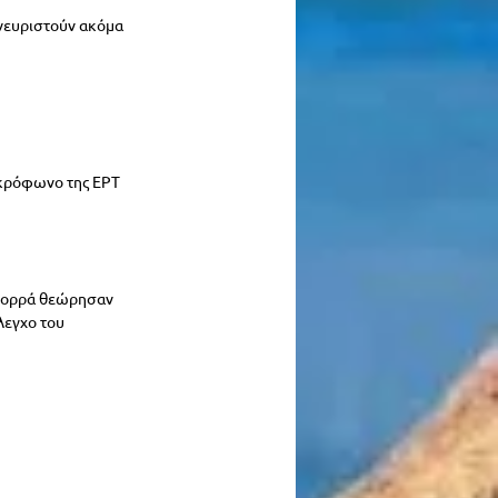
κνευριστούν ακόμα 
ικρόφωνο της ΕΡΤ 
 Βορρά θεώρησαν 
λεγχο του 