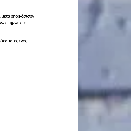
η, μετά αποφάσισαν 
μως πήραν την 
οδεσπότες ενός 