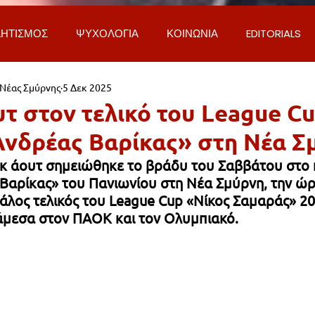
ΗΤΙΣΜΟΣ
ΨΥΧΟΛΟΓΙΑ
ΚΟΙΝΩΝΙΑ
EDITORIALS
 Νέας Σμύρνης
5 Δεκ 2025
ΡΟΣΩΠΑ & ΑΠΟΨΕΙΣ
ΙΣΤΟΡΙΑ
ΠΟΛΙΤΙΚΗ
ΟΙΚΟΝ
τ στον τελικό του League Cu
Ανδρέας Βαρίκας» στη Νέα Σ
ΕΚΚΛΗΣΙΑ
ΕΠΙΣΤΗΜΗ & ΤΕΧΝΟΛΟΓΙΑ
ΦΥΣΗ & ΠΕΡΙ
 άουτ σημειώθηκε το βράδυ του Σαββάτου στο κ
Βαρίκας» του Πανιωνίου στη Νέα Σμύρνη, την ώρ
άλος τελικός του League Cup «Νίκος Σαμαράς» 20
ΓΚΟΙΝΩΝΙΑ & ΔΡΟΜΟΙ
ΕΡΓΑ & ΥΠΟΔΟΜΕΣ
ΦΙΛΟΖΩΙ
άμεσα στον ΠΑΟΚ και τον Ολυμπιακό.
AL
LIFESTYLE
ΤΟΠΙΚΑ ΝΕΑ
ΥΠΗΡΕΣΙΕΣ
ΝΕΑ