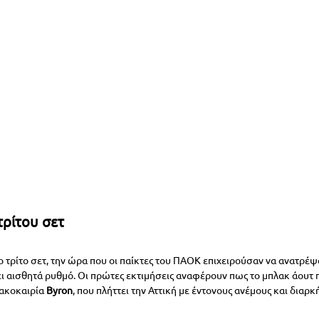
ρίτου σετ 
 τρίτο σετ, την ώρα που οι παίκτες του ΠΑΟΚ επιχειρούσαν να ανατρέψο
ει αισθητά ρυθμό. Οι πρώτες εκτιμήσεις αναφέρουν πως το μπλακ άουτ 
ακοκαιρία 
Byron
, που πλήττει την Αττική με έντονους ανέμους και διαρ