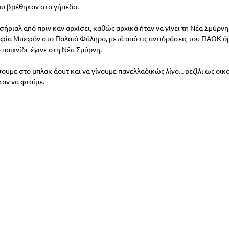
υ βρέθηκαν στο γήπεδο. 
ι σήριαλ από πριν καν αρχίσει, καθώς αρχικά ήταν να γίνει τη Νέα Σμύρν
 Σοφία Μπεφόν στο Παλαιό Φάληρο, μετά από τις αντιδράσεις του ΠΑΟΚ ό
παιχνίδι  έγινε στη Νέα Σμύρνη. 
ουμε στο μπλακ άουτ και να γίνουμε πανελλαδικώς λίγο... ρεζίλι ως οικ
καν να φταίμε.