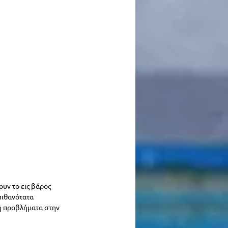
υν το εις βάρος 
πιθανότατα 
κή προβλήματα στην 