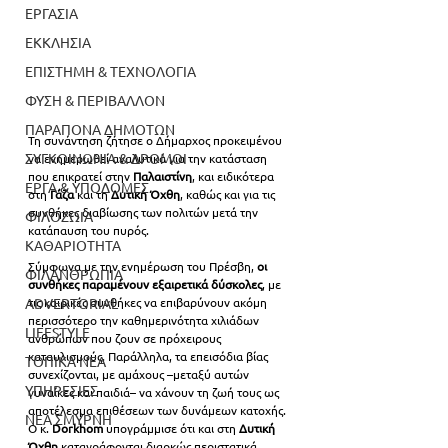
ΕΡΓΑΣΙΑ
ΕΚΚΛΗΣΙΑ
ΕΠΙΣΤΗΜΗ & ΤΕΧΝΟΛΟΓΙΑ
ΦΥΣΗ & ΠΕΡΙΒΑΛΛΟΝ
ΠΑΡΑΠΟΝΑ ΔΗΜΟΤΩΝ
Τη συνάντηση ζήτησε ο Δήμαρχος προκειμένου 
ΣΥΓΚΟΙΝΩΝΙΑ & ΔΡΟΜΟΙ
να ενημερωθεί αναλυτικά για την κατάσταση 
που επικρατεί στην 
Παλαιστίνη
, και ειδικότερα 
ΕΡΓΑ & ΥΠΟΔΟΜΕΣ
στη 
Γάζα
 και τη 
Δυτική Όχθη
, καθώς και για τις 
συνθήκες διαβίωσης των πολιτών μετά την 
ΦΙΛΟΖΩΙΑ
κατάπαυση του πυρός.
ΚΑΘΑΡΙΟΤΗΤΑ
Σύμφωνα με την ενημέρωση του Πρέσβη, 
οι 
ΦΙΛΑΝΘΡΩΠΙΑ
συνθήκες παραμένουν εξαιρετικά δύσκολες
, με 
ADVERTORIAL
τις καιρικές συνθήκες να επιβαρύνουν ακόμη 
περισσότερο την καθημερινότητα χιλιάδων 
LIFESTYLE
ανθρώπων που ζουν σε πρόχειρους 
καταυλισμούς. Παράλληλα, τα επεισόδια βίας 
ΤΟΠΙΚΑ ΝΕΑ
συνεχίζονται, με αμάχους –μεταξύ αυτών 
ΥΠΗΡΕΣΙΕΣ
γυναίκες και παιδιά– να χάνουν τη ζωή τους ως 
αποτέλεσμα επιθέσεων των δυνάμεων κατοχής. 
ΝΕΑ ΣΜΥΡΝΗ
Ο κ. 
Dorkhom 
υπογράμμισε ότι και στη 
Δυτική 
Όχθη
 καταγράφονται διαρκώς περιστατικά 