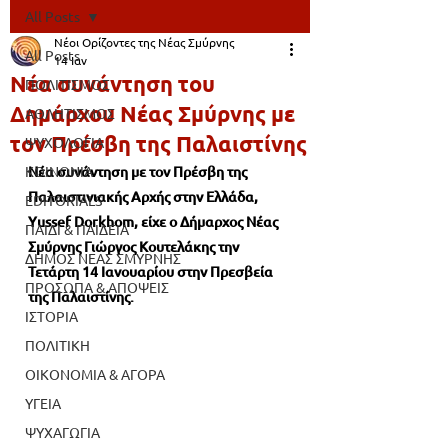
All Posts
Νέοι Ορίζοντες της Νέας Σμύρνης
All Posts
14 Ιαν
Νέα συνάντηση του
ΠΟΛΙΤΙΣΜΟΣ
Δημάρχου Νέας Σμύρνης με
ΑΘΛΗΤΙΣΜΟΣ
τον Πρέσβη της Παλαιστίνης
ΨΥΧΟΛΟΓΙΑ
ΚΟΙΝΩΝΙΑ
Νέα συνάντηση με τον Πρέσβη της 
Παλαιστινιακής Αρχής στην Ελλάδα, 
EDITORIALS
Yussef Dorkhom, είχε ο Δήμαρχος Νέας 
ΠΑΙΔΙ & ΠΑΙΔΕΙΑ
Σμύρνης Γιώργος Κουτελάκης την 
ΔΗΜΟΣ ΝΕΑΣ ΣΜΥΡΝΗΣ
Τετάρτη 14 Ιανουαρίου στην Πρεσβεία 
ΠΡΟΣΩΠΑ & ΑΠΟΨΕΙΣ
της Παλαιστίνης.
ΙΣΤΟΡΙΑ
ΠΟΛΙΤΙΚΗ
ΟΙΚΟΝΟΜΙΑ & ΑΓΟΡΑ
ΥΓΕΙΑ
ΨΥΧΑΓΩΓΙΑ