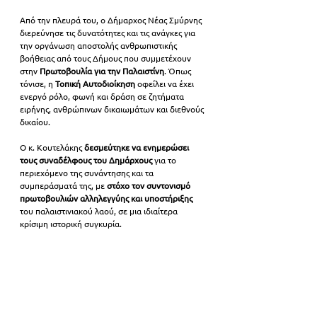
Από την πλευρά του, ο Δήμαρχος Νέας Σμύρνης 
διερεύνησε τις δυνατότητες και τις ανάγκες για 
την οργάνωση αποστολής ανθρωπιστικής 
βοήθειας από τους Δήμους που συμμετέχουν 
στην 
Πρωτοβουλία για την Παλαιστίνη
. Όπως 
τόνισε, η 
Τοπική Αυτοδιοίκηση
 οφείλει να έχει 
ενεργό ρόλο, φωνή και δράση σε ζητήματα 
ειρήνης, ανθρώπινων δικαιωμάτων και διεθνούς 
δικαίου.
Ο κ. Κουτελάκης 
δεσμεύτηκε να ενημερώσει 
τους συναδέλφους του Δημάρχους
 για το 
περιεχόμενο της συνάντησης και τα 
συμπεράσματά της, με 
στόχο τον συντονισμό 
πρωτοβουλιών αλληλεγγύης
και υποστήριξης
του παλαιστινιακού λαού, σε μια ιδιαίτερα 
κρίσιμη ιστορική συγκυρία.