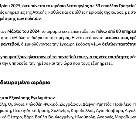
βρίου 2025
, 
διευρύνεται το ωράριο λειτουργίας σε 33 επιπλέον Γραφεί
ς υπηρεσίες της Αττικής, καθώς και σε άλλες περιοχές της χώρας, με στ
ηρέτησης των πολιτών
.
τον 
Μάρτιο του 2024
, το ωράριο είχε επεκταθεί σε 
πάνω από 80 υπηρεσ
ηση καθ’ όλη τη διάρκεια της ημέρας. Η νέα διεύρυνση 
μειώνει τους χρ
α ραντεβού
, διευκολύνοντας την έγκαιρη έκδοση νέων 
δελτίων ταυτότητ
γραμματίζουν ηλεκτρονικά τα ραντεβού τους για τις νέες ταυτότητες
μέ
α την υπηρεσία, την ημέρα και την ώρα που τους εξυπηρετεί.
 διευρυμένο ωράριο
ς και Εξιχνίασης Εγκλημάτων
ολη, Ομόνοια, Φιλοθέη-Ψυχικό, Ζωγράφου,
Δάφνη-Υμηττός, Ηράκλειο, 
ωση, Πεύκη-Λυκόβρυση, Χαλάνδρι, Κορυδαλλός, Αγία Βαρβάρα, Αιγάλε
τικό Θέατρο, Βάρη-Βούλα-Βουλιαγμένη, Ηλιούπολη, Αχαρνές, Μαραθώνα