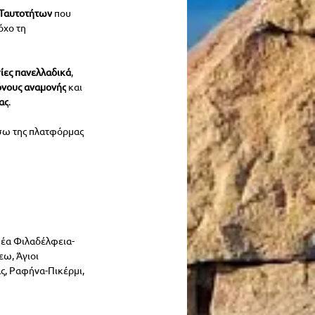
α Ταυτοτήτων
 που 
όχο τη 
ίες πανελλαδικά
, 
όνους αναμονής
 και 
ας
.
σω της πλατφόρμας
Νέα Φιλαδέλφεια-
ω, Άγιοι 
ς, Ραφήνα-Πικέρμι, 