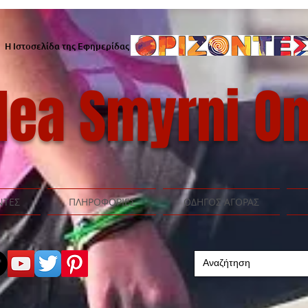
Η Ιστοσελίδα της Εφημερίδας
ea Smyrni On
ΝΤΕΣ
ΠΛΗΡΟΦΟΡΙΕΣ
ΟΔΗΓΟΣ ΑΓΟΡΑΣ