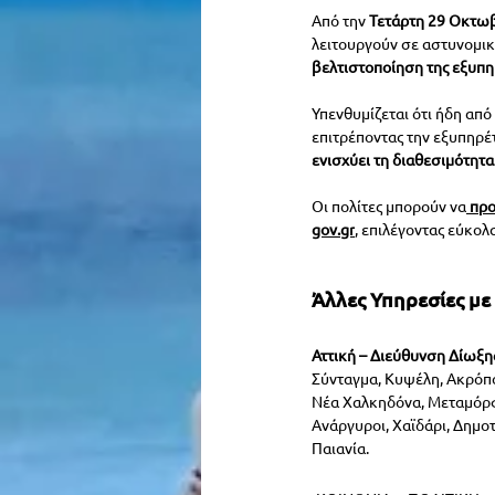
Από την 
Τετάρτη 29 Οκτω
λειτουργούν σε αστυνομικέ
βελτιστοποίηση της εξυπ
Υπενθυμίζεται ότι ήδη από 
επιτρέποντας την εξυπηρέτ
ενισχύει τη διαθεσιμότητ
Οι πολίτες μπορούν να
προ
gov.gr
, επιλέγοντας εύκολ
Άλλες Υπηρεσίες με
Αττική – Διεύθυνση Δίωξη
Σύνταγμα, Κυψέλη, Ακρόπ
Νέα Χαλκηδόνα, Μεταμόρφ
Ανάργυροι, Χαϊδάρι, Δημο
Παιανία.