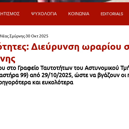
ΗΤΙΣΜΟΣ
ΨΥΧΟΛΟΓΙΑ
ΚΟΙΝΩΝΙΑ
EDITORIALS
 Νέας Σμύρνης
30 Οκτ 2025
ΡΟΣΩΠΑ & ΑΠΟΨΕΙΣ
ΙΣΤΟΡΙΑ
ΠΟΛΙΤΙΚΗ
ΟΙΚΟΝ
ότητες: Διεύρυνση ωραρίου 
νης
ΕΚΚΛΗΣΙΑ
ΕΠΙΣΤΗΜΗ & ΤΕΧΝΟΛΟΓΙΑ
ΦΥΣΗ & ΠΕΡΙ
υ στο Γραφείο Ταυτοτήτων του Αστυνομικού Τμή
στήρα 99) από 29/10/2025, ώστε να βγάζουν οι πο
γρηγορότερα και ευκολότερα
ΓΚΟΙΝΩΝΙΑ & ΔΡΟΜΟΙ
ΕΡΓΑ & ΥΠΟΔΟΜΕΣ
ΦΙΛΟΖΩΙ
AL
LIFESTYLE
ΤΟΠΙΚΑ ΝΕΑ
ΥΠΗΡΕΣΙΕΣ
ΝΕΑ