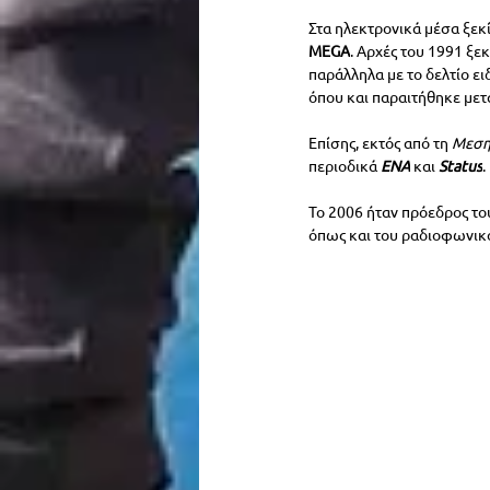
Στα ηλεκτρονικά μέσα ξεκ
MEGA
. Αρχές του 1991 ξε
παράλληλα με το δελτίο ε
όπου και παραιτήθηκε μετ
Επίσης, εκτός από τη 
Μεση
περιοδικά 
ΕΝΑ
και 
Status
. 
Το 2006 ήταν πρόεδρος το
όπως και του ραδιοφωνικ