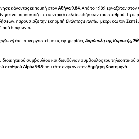
ίνησε κάνοντας εκπομπή στον 
Αθήνα 9.84
. Από το 1989 εργαζόταν στον
κίνησε να παρουσιάζει το κεντρικό δελτίο ειδήσεων του σταθμού. Τη πε
ιδήσεων, παρουσίαζε την εκπομπή 
Ενώπιος ενωπίω
, μέχρι και τον Σεπτέ
ά από διαφωνία. 
μβρινή
 έχει συνεργαστεί με τις εφημερίδες 
Ακρόπολη της Κυριακής
, 
Έθ
υ διοικητικού συμβουλίου και διευθύνων σύμβουλος του τηλεοπτικού 
ού σταθμού 
Alpha 98.9
 που τότε ανήκαν στον 
Δημήτρη Κοντομηνά
.