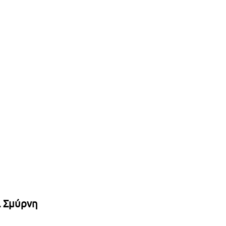
α Σμύρνη