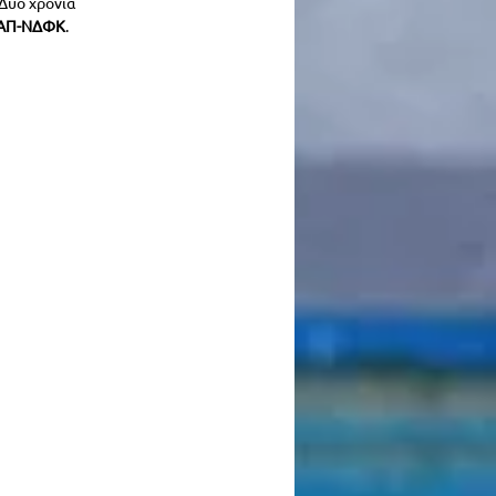
 Δύο χρόνια 
ΑΠ-ΝΔΦΚ
.