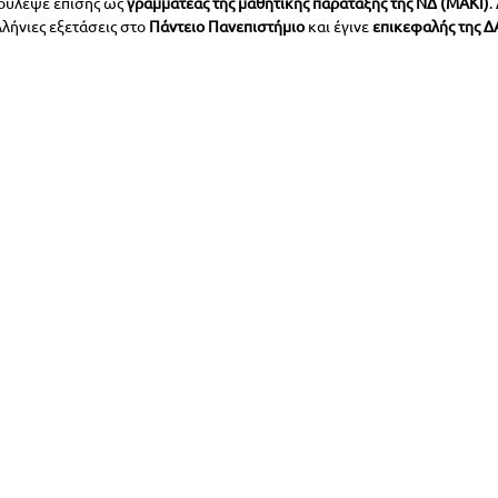
δούλεψε επίσης ως 
γραμματέας της μαθητικής παράταξης της 
ΝΔ
 (
ΜΑΚΙ
)
.
λήνιες εξετάσεις στο 
Πάντειο Πανεπιστήμιο
 και έγινε 
επικεφαλής της 
Δ