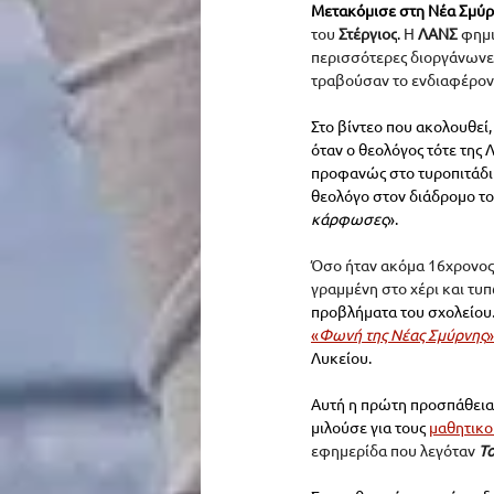
Μετακόμισε στη 
Νέα Σμύρ
του 
Στέργιος
. 
Η 
ΛΑΝΣ
 φημι
περισσότερες διοργάνωνε
τραβούσαν το ενδιαφέρον 
Στο βίντεο που ακολουθεί, 
όταν ο θεολόγος τότε της Λ
προφανώς στο τυροπιτάδ
θεολόγο στον διάδρομο του
κάρφωσες
»
.  
Όσο ήταν ακόμα 16χρονος 
γραμμένη στο χέρι και τυ
προβλήματα του σχολείου
«
Φωνή της Νέας Σμύρνης
»
Λυκείου. 
Αυτή η πρώτη προσπάθεια δ
μιλούσε για τους 
μαθητικο
εφημερίδα
που λεγόταν
Το