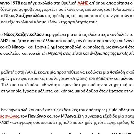
νη
 το 1978
 και πήγε σχολείο στη θρυλική 
ΛΑΝΣ
 απ' όπου αποφοίτησε ο ί
ζόταν για τις φοβερές γιορτές που έκανε στις επετείους του Πολυτεχνείου
 ο 
Νίκος Χατζηνικολάου
 ως πρόεδρος και παρουσιαστής των γιορτών και
και εξωσχολικού κόσμου λόγω της αρτιότητάς τους.
ο 
Νίκος Χατζηνικολάου 
περιγράφει μια από τις ελάχιστες σκανδαλιές του
ΑΝΣ που ήταν συν τοις άλλοις και παπάς, τον έπιασε να καπνίζει απέναντι
ικο
«
Ο Νίκος
»
- και έφαγε 2 ημέρες αποβολή, οι οποίες όμως έγιναν 4 ότ
 σχολείου και του είπε: 
«
Ντροπή σου, είσαι και άνθρωπος της Εκκλησίας
μαθητής στη ΛΑΝΣ, έκανε μία προσπάθεια να εκδώσει μία 4σέλιδη σχολ
πωμένη στο φωτοτυπικό, που λεγόταν
«
Η φωνή του Μαθητή
»
 και μιλούσ
. Τίτλο που κατά πάσα πιθανότητα εμπνεύστηκε από την 
συντηρητική το
 στην οποία έγραφε μάλιστα και κάποια μικρά άρθρα όταν έφτασε στην 
εν πήγε καλά και συνέχισε τις εκδοτικές του απόπειρες με μία αθλητι
ύς αγώνες
, τον 
Πανιώνιο 
και τον 
Μίλωνα
. Στη συνέχεια 
εξέδιδε μία σατι
 Γατί 
 - αντιγραφή ουσιαστικά της πολύ πετυχημένης τότε εφημερίδας 
Το