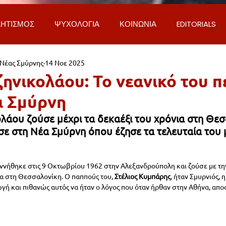
ΗΤΙΣΜΟΣ
ΨΥΧΟΛΟΓΙΑ
ΚΟΙΝΩΝΙΑ
EDITORIALS
 Νέας Σμύρνης
14 Νοε 2025
ΡΟΣΩΠΑ & ΑΠΟΨΕΙΣ
ΙΣΤΟΡΙΑ
ΠΟΛΙΤΙΚΗ
ΟΙΚΟΝ
ζηνικολάου: Το νεανικό του 
α Σμύρνη
ΕΚΚΛΗΣΙΑ
ΕΠΙΣΤΗΜΗ & ΤΕΧΝΟΛΟΓΙΑ
ΦΥΣΗ & ΠΕΡΙ
λάου ζούσε μέχρι τα δεκαέξι του χρόνια στη Θεσ
σε στη Νέα Σμύρνη όπου έζησε τα τελευταία του 
ΓΚΟΙΝΩΝΙΑ & ΔΡΟΜΟΙ
ΕΡΓΑ & ΥΠΟΔΟΜΕΣ
ΦΙΛΟΖΩΙ
εννήθηκε στις 9 Οκτωβρίου 1962 στην 
Αλεξανδρούπολη και 
ζούσε με τη
α στη 
Θεσσαλονίκη
. Ο παππούς του, 
Στέλιος Κυμπάρης
, ήταν Σμυρνιός, 
AL
LIFESTYLE
ΤΟΠΙΚΑ ΝΕΑ
ΥΠΗΡΕΣΙΕΣ
ΝΕΑ
ωγή και πιθανώς αυτός να ήταν ο λόγος που όταν ήρθαν στην Αθήνα, απο