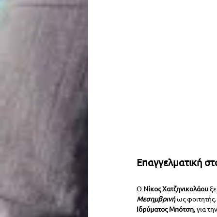
Επαγγελματική στ
Ο 
Νίκος Χατζηνικολάου 
ξε
Μεσημβρινή
ως φοιτητής.
Ιδρύματος Μπότση
, για τη