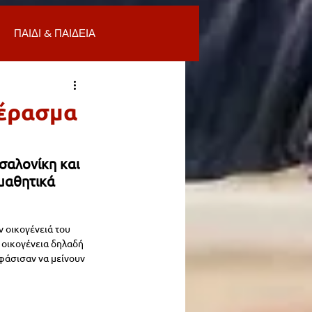
ΠΑΙΔΙ & ΠΑΙΔΕΙΑ
ΟΜΙΑ & ΑΓΟΡΑ
ΥΓΕΙΑ
πέρασμα
ΒΑΛΛΟΝ
σαλονίκη και 
μαθητικά 
Α
ΚΑΘΑΡΙΟΤΗΤΑ
ν οικογένειά του 
η οικογένεια δηλαδή 
 ΣΜΥΡΝΗ
φάσισαν να μείνουν 