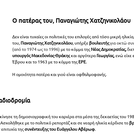
Ο πατέρας του, Παναγιώτης Χατζηνικολάου
Δεν είναι τυχαίες οι πολιτικές του επιλογές από τόσο μικρή ηλικία,
του, 
Παναγιώτης Χατζηνικολάου
, υπήρξε 
βουλευτής 
για οκτώ συν
(από το 1974 ως το 1996) 
με το κόμμα της 
Νέας Δημοκρατίας, 
διε
υπουργός Μακεδονίας-Θράκης
 και αργότερα 
Γεωργίας
, ενώ είχε
Έβρου και το 1963 με το κόμμα της 
ΕΡΕ
. 
Η ομοιότητα πατέρα και γιού είναι οφθαλμοφανής.
αδιοδρομία
κίνησε τη δημοσιογραφική του καριέρα στα μέσα της 
δεκαετίας του 19
 Ασχολήθηκε με το πολιτικό ρεπορτάζ και σε νεαρή ηλικία κέρδισε το 
βρ
ν επιτυχία της 
συνέντευξης του 
Ευάγγελου Αβέρωφ
. 