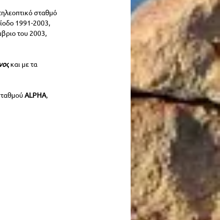
 τηλεοπτικό σταθμό 
ρίοδο 1991-2003, 
μβριο του 2003, 
νος
 και με τα 
σταθμού 
ALPHA
, 