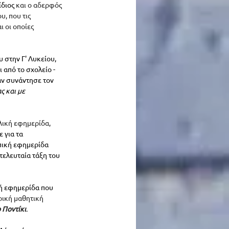
διος 
και ο αδερφός 
, που τις 
 οι οποίες 
 στην Γ' Λυκείου, 
 από το σχολείο - 
αν συνάντησε τον 
 και με 
ική εφημερίδα, 
ε για τα 
πική εφημερίδα 
τελευταία τάξη του 
κή εφημερίδα που 
ρική μαθητική 
 Ποντίκι
. 