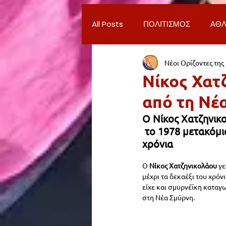
All Posts
ΠΟΛΙΤΙΣΜΟΣ
ΑΘΛ
Νέοι Ορίζοντες της
ΔΗΜΟΣ ΝΕΑΣ ΣΜΥΡΝΗΣ
Π
Νίκος Χατ
από τη Νέ
ΨΥΧΑΓΩΓΙΑ
ΕΡΓΑΣΙΑ
Ο Νίκος Χατζηνικο
 το 1978 μετακόμι
χρόνια
ΠΑΡΑΠΟΝΑ ΔΗΜΟΤΩΝ
ΣΥ
Ο 
Νίκος Χατζηνικολάου
 γ
μέχρι τα δεκαέξι του χρόνι
ΦΙΛΑΝΘΡΩΠΙΑ
ADVERTORI
είχε και σμυρνέϊκη καταγ
στη Νέα Σμύρνη.