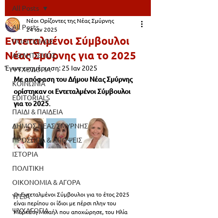
All Posts
Νέοι Ορίζοντες της Νέας Σμύρνης
All Posts
24 Ιαν 2025
Εντεταλμένοι Σύμβουλοι
ΠΟΛΙΤΙΣΜΟΣ
Νέας Σμύρνης για το 2025
ΑΘΛΗΤΙΣΜΟΣ
Έγινε ενημέρωση:
25 Ιαν 2025
ΨΥΧΟΛΟΓΙΑ
Με απόφαση του Δήμου Νέας Σμύρνης 
ΚΟΙΝΩΝΙΑ
ορίστηκαν οι Εντεταλμένοι Σύμβουλοι 
EDITORIALS
για το 2025.
ΠΑΙΔΙ & ΠΑΙΔΕΙΑ
ΔΗΜΟΣ ΝΕΑΣ ΣΜΥΡΝΗΣ
ΠΡΟΣΩΠΑ & ΑΠΟΨΕΙΣ
ΙΣΤΟΡΙΑ
ΠΟΛΙΤΙΚΗ
ΟΙΚΟΝΟΜΙΑ & ΑΓΟΡΑ
Οι Εντεταλμένοι Σύμβουλοι για το έτος 2025 
ΥΓΕΙΑ
είναι περίπου οι ίδιοι με πέρσι πλην του 
ΨΥΧΑΓΩΓΙΑ
Μαρκάτη Μιχαήλ που αποχώρησε, του Ηλία 