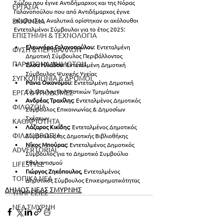
Σώζου που έγινε Αντιδήμαρχος και της Νόρας 
ΕΡΓΑΣΙΑ
Γαλανοπούλου που από Αντιδήμαρχος έγινε 
ΕΚΚΛΗΣΙΑ
σύμβουλος. Αναλυτικά ορίστηκαν οι ακόλουθοι 
Εντεταλμένοι Σύμβουλοι για το έτος 2025:
ΕΠΙΣΤΗΜΗ & ΤΕΧΝΟΛΟΓΙΑ
Ελεωνόρα Γαλανοπούλου
: Εντεταλμένη 
ΦΥΣΗ & ΠΕΡΙΒΑΛΛΟΝ
Δημοτική Σύμβουλος Περιβάλλοντος
ΠΑΡΑΠΟΝΑ ΔΗΜΟΤΩΝ
Έλσα Ηλιάδου
: Εντεταλμένη Δημοτική 
Σύμβουλος Ψυχικής Υγείας
ΣΥΓΚΟΙΝΩΝΙΑ & ΔΡΟΜΟΙ
Ράνια Οικονόμου
: Εντεταλμένη Δημοτική 
Σύμβουλος Πολιτιστικών Τμημάτων
ΕΡΓΑ & ΥΠΟΔΟΜΕΣ
Ανδρέας Τραχίλης
: Εντεταλμένος Δημοτικός 
ΦΙΛΟΖΩΙΑ
Σύμβουλος Επικοινωνίας & Δημοσίων 
Σχέσεων
ΚΑΘΑΡΙΟΤΗΤΑ
Λάζαρος Κικίδης
: Εντεταλμένος Δημοτικός 
ΦΙΛΑΝΘΡΩΠΙΑ
Σύμβουλος της Δημοτικής Βιβλιοθήκης
Νίκος Μπούρας
: Εντεταλμένος Δημοτικός 
ADVERTORIAL
Σύμβουλος για το Δημοτικό Συμβούλιο 
Εθελοντισμού
LIFESTYLE
Γιώργος Ζηκόπουλος
, Εντεταλμένος 
ΤΟΠΙΚΑ ΝΕΑ
Δημοτικός Σύμβουλος Επιχειρηματικότητας
ΔΗΜΟΣ ΝΕΑΣ ΣΜΥΡΝΗΣ
ΥΠΗΡΕΣΙΕΣ
ΝΕΑ ΣΜΥΡΝΗ