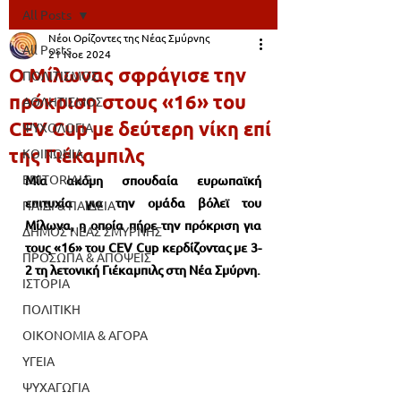
All Posts
Νέοι Ορίζοντες της Νέας Σμύρνης
All Posts
21 Νοε 2024
Ο Μίλωνας σφράγισε την
ΠΟΛΙΤΙΣΜΟΣ
πρόκριση στους «16» του
ΑΘΛΗΤΙΣΜΟΣ
CEV Cup με δεύτερη νίκη επί
ΨΥΧΟΛΟΓΙΑ
της Γιέκαμπιλς
ΚΟΙΝΩΝΙΑ
EDITORIALS
Μία ακόμη σπουδαία ευρωπαϊκή 
επιτυχία για την ομάδα βόλεϊ του 
ΠΑΙΔΙ & ΠΑΙΔΕΙΑ
Μίλωνα, η οποία πήρε την πρόκριση για 
ΔΗΜΟΣ ΝΕΑΣ ΣΜΥΡΝΗΣ
τους «16» του CEV Cup κερδίζοντας με 3-
ΠΡΟΣΩΠΑ & ΑΠΟΨΕΙΣ
2 τη λετονική Γιέκαμπιλς στη Νέα Σμύρνη.
ΙΣΤΟΡΙΑ
ΠΟΛΙΤΙΚΗ
ΟΙΚΟΝΟΜΙΑ & ΑΓΟΡΑ
ΥΓΕΙΑ
ΨΥΧΑΓΩΓΙΑ