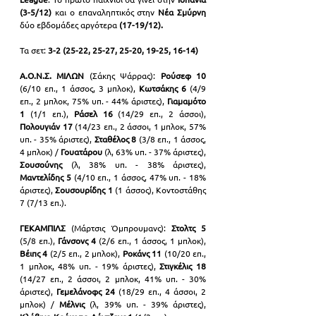
(3-5/12)
 και ο επαναληπτικός στην 
Νέα Σμύρνη
δύο εβδομάδες αργότερα
 (17-19/12).
Τα σετ: 
3-2
(25-22, 25-27, 25-20, 19-25, 16-14)
Α.Ο.Ν.Σ. ΜΙΛΩΝ
 (Σάκης Ψάρρας):
 Ρούσεφ
10 
(6/10 επ., 1 άσσος, 3 μπλοκ), 
Κωτσάκης 6
 (4/9 
επ., 2 μπλοκ, 75% υπ. - 44% άριστες), 
Γιαμαμότο 
1
 (1/1 επ.),
 Ράσελ 16
 (14/29 επ., 2 άσσοι), 
Πολουγιάν 17
 (14/23 επ., 2 άσσοι, 1 μπλοκ, 57% 
υπ. - 35% άριστες),
 Σταθέλος 8
 (3/8 επ., 1 άσσος, 
4 μπλοκ) / 
Γουατάρου 
(λ, 63% υπ. - 37% άριστες), 
Σουσούνης 
(λ, 38% υπ. - 38% άριστες), 
Μαντελίδης 5
 (4/10 επ., 1 άσσος, 47% υπ. - 18% 
άριστες), 
Σουσουρίδης 1
 (1 άσσος), Κοντοστάθης 
7 (7/13 επ.).
ΓΕΚΑΜΠΙΛΣ 
(Μάρτσις Όμπρουμανς): 
Στολτς 5 
(5/8 επ.), 
Γάνσονς 4
 (2/6 επ., 1 άσσος, 1 μπλοκ), 
Βέιπς 4 
(2/5 επ., 2 μπλοκ), 
Ροκάνς 11
 (10/20 επ., 
1 μπλοκ, 48% υπ. - 19% άριστες),
 Στιγκέλις 18
(14/27 επ., 2 άσσοι, 2 μπλοκ, 41% υπ. - 30% 
άριστες), 
Γεμελάνοφς 24
 (18/29 επ., 4 άσσοι, 2 
μπλοκ) / 
Μέλνις 
(λ, 39% υπ. - 39% άριστες), 