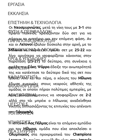
ΕΡΓΑΣΙΑ
ΕΚΚΛΗΣΙΑ
ΕΠΙΣΤΗΜΗ & ΤΕΧΝΟΛΟΓΙΑ
Οι
 Νεοσμυρνιώτες
, μετά τη νίκη τους με
 3-1 
στο 
ΦΥΣΗ & ΠΕΡΙΒΑΛΛΟΝ
πρώτο παιχνίδι, χρειάζονταν δύο σετ για να 
πάρουν το εισιτήριο για την επόμενη φάση. Αν 
ΠΑΡΑΠΟΝΑ ΔΗΜΟΤΩΝ
και οι 
Λετονοί
 έβαλαν δύσκολα στην αρχή, με το 
ΣΥΓΚΟΙΝΩΝΙΑ & ΔΡΟΜΟΙ
Μίλωνα
 να παίρνει το πρώτο σετ με
 25-22
 και 
λίγο αργότερα να ισοφαρίζεται χάνοντας στην 
ΕΡΓΑ & ΥΠΟΔΟΜΕΣ
παράταση 
(25-27)
 το δεύτερο, στη συνέχεια η 
ομάδα του
 Σάκη Ψάρρα
 έδειξε την ανωτερότητά 
ΦΙΛΟΖΩΙΑ
της και κατέκτησε το δεύτερο δικό της σετ που 
ΚΑΘΑΡΙΟΤΗΤΑ
ήθελε. Από κει και πέρα, ο κόουτς του 
Μίλωνα
έδωσε ευκαιρίες στους νεαρούς αθλητές της 
ΦΙΛΑΝΘΡΩΠΙΑ
ομάδας οι οποίοι πήραν πολύτιμες εμπειρίες, με 
ADVERTORIAL
τους φιλοξενούμενους να ισοφαρίζουν σε
 2-2 
αλλά στο τάι μπρέικ ο Μίλωνας αναδείχθηκε 
LIFESTYLE
νικητής διπλασιάζοντας τις επιτυχίες του απέναντι 
στη
 Γιέκαμπιλς
.
ΤΟΠΙΚΑ ΝΕΑ
ΥΠΗΡΕΣΙΕΣ
Η ισπανική 
Λας Πάλμας
 είναι το επόμενο εμπόδιο 
για τον 
Μίλωνα
, ομάδα που είχε αποκλείσει ο 
ΝΕΑ ΣΜΥΡΝΗ
Ολυμπιακός
 στα προκριματικά του
 Champions 
League
. Το πρώτο παιχνίδι θα γίνει στην
 Ισπανία 