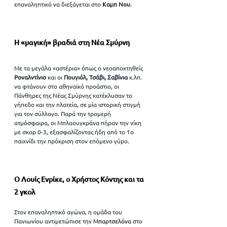
επαναληπτικό να διεξάγεται στο 
Καμπ Νου
.
Η «μαγική» βραδιά στη Νέα Σμύρνη
Με τα μεγάλα «αστέρια» όπως ο νεοαποκτηθείς 
Ροναλντίνιο 
και οι 
Πουγιόλ, Τσάβι, Σαβίνια
 κ.λπ. 
να φτάνουν στο αθηναϊκό προάστιο, οι 
Πάνθηρες της Νέας Σμύρνης κατέκλυσαν το 
γήπεδο και την πλατεία, σε μία ιστορική στιγμή 
για τον σύλλογο. Παρά την τρομερή 
ατμόσφαιρα, οι Μπλαουγκράνα πήραν την νίκη 
με σκορ 0-3, εξασφαλίζοντας ήδη από το 1ο 
παιχνίδι την πρόκριση στον επόμενο γύρο.
Ο Λουίς Ενρίκε, ο Χρήστος Κόντης και τα 
2 γκολ
Στον επαναληπτικό αγώνα, η ομάδα του 
Πανιωνίου αντιμετώπισε την 
Μπαρτσελόνα 
στο 