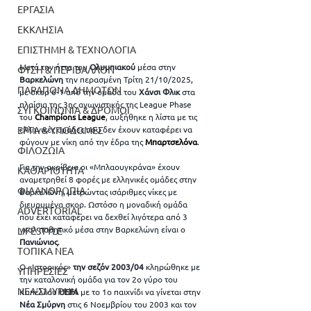
ΕΡΓΑΣΙΑ
ΕΚΚΛΗΣΙΑ
ΕΠΙΣΤΗΜΗ & ΤΕΧΝΟΛΟΓΙΑ
Μετά την ήττα του 
Ολυμπιακού 
μέσα στην 
ΦΥΣΗ & ΠΕΡΙΒΑΛΛΟΝ
Βαρκελώνη 
την περασμένη Τρίτη 21/10/2025, 
ΠΑΡΑΠΟΝΑ ΔΗΜΟΤΩΝ
με σκορ 6-1 από την ομάδα του 
Χάνσι Φλικ
 στα 
πλαίσια της 3ης αγωνιστικής της League Phase 
ΣΥΓΚΟΙΝΩΝΙΑ & ΔΡΟΜΟΙ
του 
Champions League
, αυξήθηκε η λίστα με τις 
ελληνικές ομάδες που δεν έχουν καταφέρει να 
ΕΡΓΑ & ΥΠΟΔΟΜΕΣ
φύγουν με νίκη από την έδρα της 
Μπαρτσελόνα
.
ΦΙΛΟΖΩΙΑ
Για την ακρίβεια οι «Μπλαουγκράνα» έχουν 
ΚΑΘΑΡΙΟΤΗΤΑ
αναμετρηθεί 8 φορές με ελληνικές ομάδες στην 
ΦΙΛΑΝΘΡΩΠΙΑ
Βαρκελώνη, μετρώντας ισάριθμες νίκες με 
διευρυμένα σκορ. Ωστόσο η μοναδική ομάδα 
ADVERTORIAL
που έχει καταφέρει να δεχθεί λιγότερα από 3 
γκολ παθητικό μέσα στην Βαρκελώνη είναι ο
LIFESTYLE
Πανιώνιος
.
ΤΟΠΙΚΑ ΝΕΑ
Ο «Ιστορικός» 
την σεζόν 2003/04
 κληρώθηκε με 
ΥΠΗΡΕΣΙΕΣ
την καταλονική ομάδα για τον 2ο γύρο του 
ΝΕΑ ΣΜΥΡΝΗ
Κυπέλλου 
UEFA 
με το 1ο παιχνίδι να γίνεται στην 
Νέα Σμύρνη
 στις 6 Νοεμβρίου του 2003 και τον 