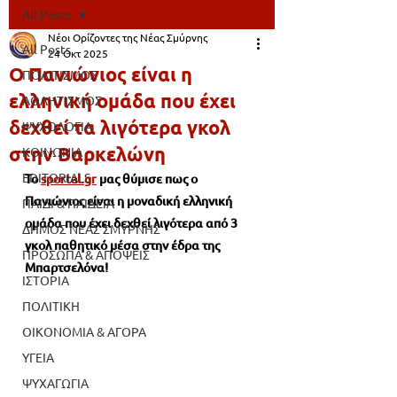
All Posts
Νέοι Ορίζοντες της Νέας Σμύρνης
All Posts
24 Οκτ 2025
Ο Πανιώνιος είναι η
ΠΟΛΙΤΙΣΜΟΣ
ελληνική ομάδα που έχει
ΑΘΛΗΤΙΣΜΟΣ
δεχθεί τα λιγότερα γκολ
ΨΥΧΟΛΟΓΙΑ
στην Βαρκελώνη
ΚΟΙΝΩΝΙΑ
EDITORIALS
Το 
sportal.gr
 μας θύμισε πως ο 
Πανιώνιος είναι η μοναδική ελληνική 
ΠΑΙΔΙ & ΠΑΙΔΕΙΑ
ομάδα που έχει δεχθεί λιγότερα από 3 
ΔΗΜΟΣ ΝΕΑΣ ΣΜΥΡΝΗΣ
γκολ παθητικό μέσα στην έδρα της 
ΠΡΟΣΩΠΑ & ΑΠΟΨΕΙΣ
Μπαρτσελόνα!
ΙΣΤΟΡΙΑ
ΠΟΛΙΤΙΚΗ
ΟΙΚΟΝΟΜΙΑ & ΑΓΟΡΑ
ΥΓΕΙΑ
ΨΥΧΑΓΩΓΙΑ