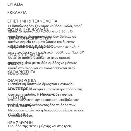
ΕΡΓΑΣΙΑ
ΕΚΚΛΗΣΙΑ
ΕΠΙΣΤΗΜΗ & ΤΕΧΝΟΛΟΓΙΑ
Ο 
Πανιώνιος 
δεν ξεκίνησε καθόλου καλά, αφού 
ΦΥΣΗ & ΠΕΡΙΒΑΛΛΟΝ
έβαλε το πρώτο του καλάθι στο 3'30'' . Οι 
γηπεδούχοι Νεοσμυρνιώτες δεν βρήκαν σε 
ΠΑΡΑΠΟΝΑ ΔΗΜΟΤΩΝ
κανένα σημείο του ματς λύσεις και έμειναν 
ΣΥΓΚΟΙΝΩΝΙΑ & ΔΡΟΜΟΙ
χαμηλά στο σκοράρισμα δείχνοντας σε ακόμη 
ένα ματς ότι έχουν επιθετικό πρόβλημα. Παρ' όλ' 
ΕΡΓΑ & ΥΠΟΔΟΜΕΣ
αυτά, το πρώτο δεκάλεπτο ήταν αρκετά 
ισορροπημένο με τις δύο ομάδες να μένουν 
ΦΙΛΟΖΩΙΑ
κοντά στο σκορ και να εναλλάσσονται στην 
ΚΑΘΑΡΙΟΤΗΤΑ
πρωτοπορία.
ΦΙΛΑΝΘΡΩΠΙΑ
Η επιθετική δυστοκία όμως του Πανιωνίου 
ADVERTORIAL
συνεχίστηκε με ακόμα εμφανέστερο τρόπο στη 
δεύτερη περίοδο. Η 
Μπουργκ 
δεν άφησε 
LIFESTYLE
ανεκμετάλλευτη την κατάσταση, επέβαλε τον 
ρυθμό της, μπλοκάροντας όλα τα όπλα των 
ΤΟΠΙΚΑ ΝΕΑ
Νεοσμυρνιωτών και η διαφορά συνέχισε να έχει 
ΥΠΗΡΕΣΙΕΣ
ανοδικές τάσεις. 
ΝΕΑ ΣΜΥΡΝΗ
Η ομάδα της Νέας Σμύρνης και στις τρεις 