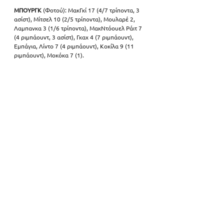
ΜΠΟΥΡΓΚ
 (Φοτού): ΜακΓκί 17 (4/7 τρίποντα, 3 
ασίστ), Μίτσελ 10 (2/5 τρίποντα), Μουλαρέ 2, 
Λαμπανκα 3 (1/6 τρίποντα), ΜακΝτόουελ Ράιτ 7 
(4 ριμπάουντ, 3 ασίστ), Γκαχ 4 (7 ριμπάουντ), 
Εμπάγια, Λίντο 7 (4 ριμπάουντ), Κοκίλα 9 (11 
ριμπάουντ), Μοκόκα 7 (1).