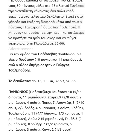
περιόδους έμοιαζε υπνωτισμένη και ξεπέρασε 
τους 30 πόντους μόλις στο 28ο λεπτό! 
Συνέχισε 
την αντεπίθεση κάνοντας  ένα πολύ καλό 
ξεκίνημα στο τελευταίο δεκάλεπτο, έτρεξε στο 
γήπεδο και έριξε τη διαφορά κάτω από τους 5 
πόντους. Η ανατροπή όμως δεν ήρθε ποτέ. Η 
Μπουργκ απορρόφησε την πίεση και κατάφερε 
να κρατήσει τα ηνία του σκορ και να φύγει 
νικήτρια από τη Γλυφάδα με 56-66.
Advertisement
Για την ομάδα του 
Παβίτσεβιτς 
double-double 
είχε ο 
Γουότσον 
(10 πόντοι και 11 ριμπάουντ), 
ενώ ο άλλος διψήφιος ήταν ο 
Γιώργος 
Τσαλμπούρης
.
Τα δεκάλεπτα:
 15-16, 25-34, 37-53, 56-66
ΠΑΝΙΩΝΙΟΣ
 (Παβίτσεβιτς): Γουότσον 10 (5/11 
δίποντα, 11 ριμπάουντ), Σταρκς 9 (2/8 σουτ, 2 
ριμπάουντ, 4 ασίστ), Πάπας 7, Λούντζης 5 (2/10 
σουτ, 2/2 βολές, 4 ριμπάουντ, 3 ασίστ, 3 λάθη), 
Τσαλμπούρης 11 (4/7 δίποντα, 1/3 τρίποντα, 4 
ριμπάουντ), Λούις 2 (5 ριμπάουντ), Γουόλ 3 (2 
ριμπάουντ), Κρούζερ 7 (2/2 τρίποντα, 5 
ριμπάουντ, 3 ασίστ), Χαντς 2 (1/6 σουτ).