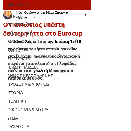
All Posts
Νέοι Ορίζοντες της Νέας Σμύρνης
All Posts
16 Οκτ 2025
Ο Πανιώνιος υπέστη
ΠΟΛΙΤΙΣΜΟΣ
δεύτερη ήττα στο Eurocup
ΑΘΛΗΤΙΣΜΟΣ
Ο Πανιώνιος 
υπέστη 
την Τετάρτη 15/10 
ΨΥΧΟΛΟΓΙΑ
τ
η δεύτερη του ήττα σε τρία παιχνίδια 
ΚΟΙΝΩΝΙΑ
στο Eurocup, πραγματοποιώντας κακή 
EDITORIALS
εμφάνιση στο κλειστό της Γλυφάδας 
ΠΑΙΔΙ & ΠΑΙΔΕΙΑ
απέναντι στη 
γαλλική 
Μπουργκ και 
ΔΗΜΟΣ ΝΕΑΣ ΣΜΥΡΝΗΣ
ηττήθηκε με 66-56.
ΠΡΟΣΩΠΑ & ΑΠΟΨΕΙΣ
ΙΣΤΟΡΙΑ
ΠΟΛΙΤΙΚΗ
ΟΙΚΟΝΟΜΙΑ & ΑΓΟΡΑ
ΥΓΕΙΑ
ΨΥΧΑΓΩΓΙΑ