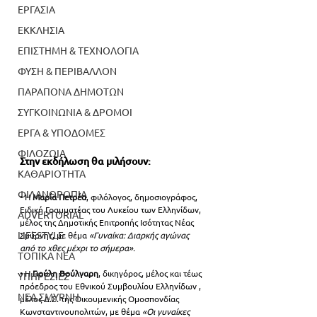
ΕΡΓΑΣΙΑ
ΕΚΚΛΗΣΙΑ
ΕΠΙΣΤΗΜΗ & ΤΕΧΝΟΛΟΓΙΑ
ΦΥΣΗ & ΠΕΡΙΒΑΛΛΟΝ
ΠΑΡΑΠΟΝΑ ΔΗΜΟΤΩΝ
ΣΥΓΚΟΙΝΩΝΙΑ & ΔΡΟΜΟΙ
ΕΡΓΑ & ΥΠΟΔΟΜΕΣ
ΦΙΛΟΖΩΙΑ
Στην εκδήλωση θα μιλήσουν:
ΚΑΘΑΡΙΟΤΗΤΑ
ΦΙΛΑΝΘΡΩΠΙΑ
• Η 
Μαρία Πετρέα
, φιλόλογος, δημοσιογράφος, 
Ειδική Γραμματέας του Λυκείου των Ελληνίδων, 
ADVERTORIAL
μέλος της Δημοτικής Επιτροπής Ισότητας Νέας 
LIFESTYLE
Σμύρνης, με θέμα 
«Γυναίκα: Διαρκής αγώνας 
από το χθες μέχρι το σήμερα».
ΤΟΠΙΚΑ ΝΕΑ
• Η
 Γιούλη Βούλγαρη
, δικηγόρος, μέλος και τέως 
ΥΠΗΡΕΣΙΕΣ
πρόεδρος του Εθνικού Συμβουλίου Ελληνίδων , 
ΝΕΑ ΣΜΥΡΝΗ
μέλος Δ.Σ. της Οικουμενικής Ομοσπονδίας 
Κωνσταντινουπολιτών, με θέμα
 «Οι γυναίκες 