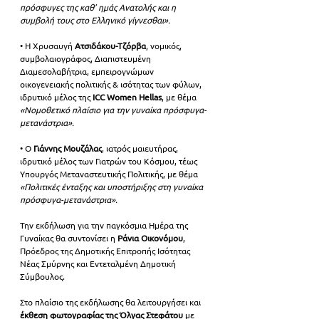
πρόσφυγες της καθ’ ημάς Ανατολής και η 
συμβολή τους στο Ελληνικό γίγνεσθαι».
• Η Χρυσαυγή 
Ατσιδάκου-Τζόρβα
, νομικός, 
συμβολαιογράφος, Διαπιστευμένη 
Διαμεσολαβήτρια, εμπειρογνώμων 
οικογενειακής πολιτικής & ισότητας των φύλων, 
ιδρυτικό μέλος της 
ICC Women Hellas
, με θέμα
«Νομοθετικό πλαίσιο για την γυναίκα πρόσφυγα-
μετανάστρια».
• Ο 
Γιάννης Μουζάλας
, ιατρός μαιευτήρας, 
ιδρυτικό μέλος των Γιατρών του Κόσμου, τέως 
Υπουργός Μεταναστευτικής Πολιτικής, με θέμα 
«Πολιτικές ένταξης και υποστήριξης στη γυναίκα 
πρόσφυγα-μετανάστρια».
Την εκδήλωση για την παγκόσμια 
Ημέρα της 
Γυναίκας 
θα συντονίσει η 
Ράνια Οικονόμου
, 
Πρόεδρος της Δημοτικής Επιτροπής Ισότητας 
Νέας Σμύρνης και Εντεταλμένη Δημοτική 
Σύμβουλος.
Στο πλαίσιο της εκδήλωσης θα λειτουργήσει και 
έκθεση φωτογραφίας της Όλγας Στεφάτου
 με 