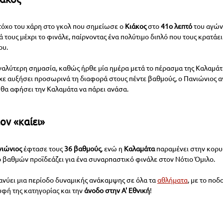
τόχο του χάρη στο γκολ που σημείωσε ο 
Κιάκος
 στο 
41ο λεπτό
 του αγών
τους μέχρι το φινάλε, παίρνοντας ένα πολύτιμο διπλό που τους κρατάει
ου.
εγαλύτερη σημασία, καθώς ήρθε μία ημέρα μετά το πέρασμα της Καλαμάτα
ε αυξήσει προσωρινά τη διαφορά στους πέντε βαθμούς, ο Πανιώνιος α
ν θα αφήσει την Καλαμάτα να πάρει ανάσα.
ον «καίει»
ιώνιος 
έφτασε τους
 36 βαθμούς
, ενώ η 
Καλαμάτα 
παραμένει στην κορυ
 βαθμών προϊδεάζει για ένα συναρπαστικό φινάλε στον Νότιο Όμιλο.
ιανύει μια περίοδο δυναμικής ανάκαμψης σε όλα τα 
αθλήματα
, με το πο
υφή της κατηγορίας και την 
άνοδο στην Α' Εθνική
!