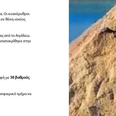
α. Οι κυανέρυθροι 
 σε θέση ισχύος 
ς από το Αιγάλεω. 
νταποκρίθηκε στην 
φή με 
38 βαθμούς
. 
δοσφαιρικό τμήμα να 