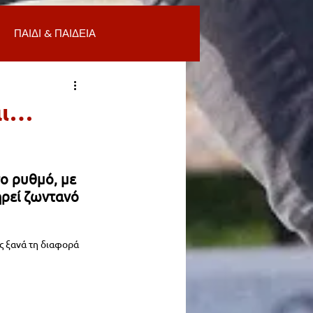
ΠΑΙΔΙ & ΠΑΙΔΕΙΑ
ΟΜΙΑ & ΑΓΟΡΑ
ΥΓΕΙΑ
αι…
ΒΑΛΛΟΝ
ο ρυθμό, με 
ηρεί ζωντανό 
Α
ΚΑΘΑΡΙΟΤΗΤΑ
ς ξανά τη διαφορά 
 ΣΜΥΡΝΗ