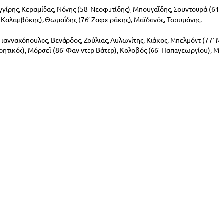
γγίρης, Κεραμίδας, Νόνης (58′ Νεοφυτίδης), Μπουγαΐδης, Σουντουρά (61′ 
′ Καλαμβόκης), Θωμαΐδης (76′ Ζαφειράκης), Μαϊδανός, Τσουμάνης.
 Γιαννακόπουλος, Βενάρδος, Ζούλιας, Αυλωνίτης, Κιάκος, Μπελμόντ (77′ 
ρητικός), Μόρσεϊ (86′ Φαν ντερ Βάτερ), Κολοβός (66′ Παπαγεωργίου), Μ