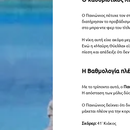
Ο Πανιώνιος πέτυχε τον σ
διατήρησαν το προβάδισμά 
στο μπρα-ντε-φερ του τίτλ
Η νίκη αυτή είχε ακόμα μ
Ενώ η «Μαύρη Θύελλα» είχ
πίεση και απέδειξε ότι δε
Η Βαθμολογία πλέ
Με το τρίποντο αυτό, ο 
Παν
Η απόσταση των μόλις δύο
Ο Πανιώνιος δείχνει ότι δ
μάχεται πλέον για την κορ
Σκόρερ:
 41′ Κιάκος