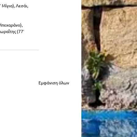
Μίγια), Λεσάι, 
Μπεχαράνο), 
ωραΐτης (77′ 
Εμφάνιση όλων