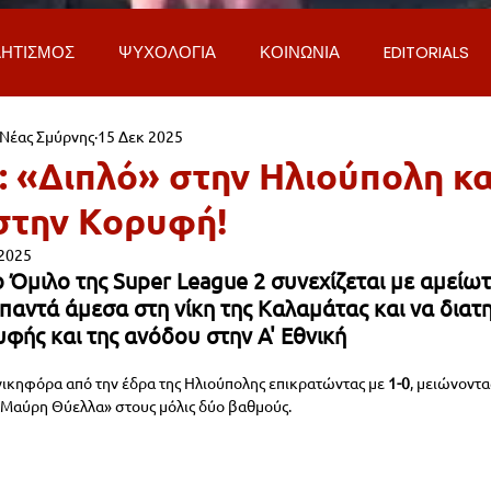
ΗΤΙΣΜΟΣ
ΨΥΧΟΛΟΓΙΑ
ΚΟΙΝΩΝΙΑ
EDITORIALS
 Νέας Σμύρνης
15 Δεκ 2025
ΡΟΣΩΠΑ & ΑΠΟΨΕΙΣ
ΙΣΤΟΡΙΑ
ΠΟΛΙΤΙΚΗ
ΟΙΚΟΝ
: «Διπλό» στην Ηλιούπολη κ
στην Κορυφή!
ΕΚΚΛΗΣΙΑ
ΕΠΙΣΤΗΜΗ & ΤΕΧΝΟΛΟΓΙΑ
ΦΥΣΗ & ΠΕΡΙ
 2025
 Όμιλο της Super League 2 συνεχίζεται με αμείωτ
παντά άμεσα στη νίκη της Καλαμάτας και να διατ
ΓΚΟΙΝΩΝΙΑ & ΔΡΟΜΟΙ
ΕΡΓΑ & ΥΠΟΔΟΜΕΣ
ΦΙΛΟΖΩΙ
υφής και της ανόδου στην Α' Εθνική
ικηφόρα από την έδρα της Ηλιούπολης επικρατώντας με 
1-0
, μειώνοντα
AL
LIFESTYLE
ΤΟΠΙΚΑ ΝΕΑ
ΥΠΗΡΕΣΙΕΣ
ΝΕΑ
«Μαύρη Θύελλα» στους μόλις δύο βαθμούς.