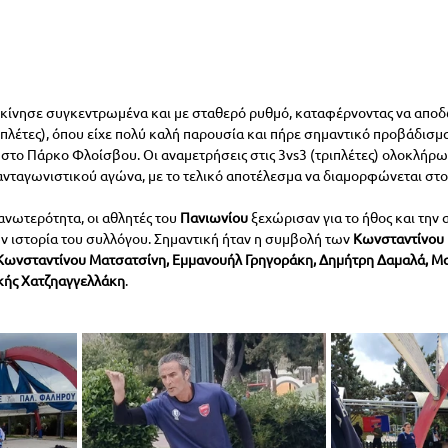
κίνησε συγκεντρωμένα και με σταθερό ρυθμό, καταφέρνοντας να αποδώ
υπλέτες), όπου είχε πολύ καλή παρουσία και πήρε σημαντικό προβάδισμα
στο Πάρκο Φλοίσβου. Οι αναμετρήσεις στις 3vs3 (τριπλέτες) ολοκλήρω
ανταγωνιστικού αγώνα, με το τελικό αποτέλεσμα να διαμορφώνεται στο
ανωτερότητα, οι αθλητές του 
Πανιωνίου
 ξεχώρισαν για το ήθος και την 
ν ιστορία του συλλόγου. Σημαντική ήταν η συμβολή των 
Κωνσταντίνου 
, Κωνσταντίνου Ματσατσίνη, Εμμανουήλ Γρηγοράκη, Δημήτρη Δαμαλά, Μα
κής Χατζηαγγελλάκη
.