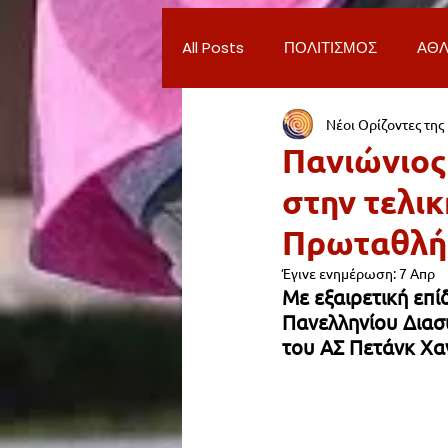
All Posts
ΠΟΛΙΤΙΣΜΟΣ
ΑΘΛ
Νέοι Ορίζοντες της
ΔΗΜΟΣ ΝΕΑΣ ΣΜΥΡΝΗΣ
Π
Πανιώνιος
στην τελι
ΨΥΧΑΓΩΓΙΑ
ΕΡΓΑΣΙΑ
Πρωταθλή
Έγινε ενημέρωση:
7 Απρ
ΠΑΡΑΠΟΝΑ ΔΗΜΟΤΩΝ
ΣΥ
Με εξαιρετική επί
Πανελληνίου Διασ
του ΑΣ Πετάνκ Χα
ΦΙΛΑΝΘΡΩΠΙΑ
ADVERTORI