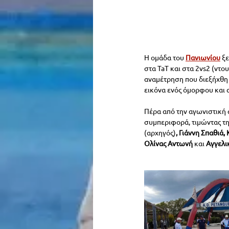
Η ομάδα του 
Πανιωνίου
ξε
στα TaT και στα 2vs2 (ντο
αναμέτρηση που διεξήχθη 
εικόνα ενός όμορφου και 
Πέρα από την αγωνιστική 
συμπεριφορά, τιμώντας τη
(αρχηγός)
, Γιάννη Σπαθιά
Ολίνας Αντωνή 
και 
Αγγελι