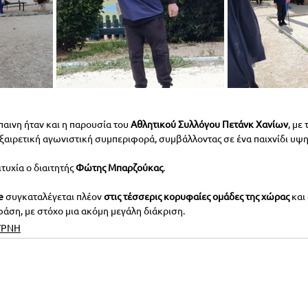
παινη ήταν και η παρουσία του 
Αθλητικού Συλλόγου Πετάνκ Χανίων
, με
εξαιρετική αγωνιστική συμπεριφορά, συμβάλλοντας σε ένα παιχνίδι υψ
τυχία ο διαιτητής 
Φώτης Μπαρζούκας
.
e
 συγκαταλέγεται πλέον 
στις τέσσερις κορυφαίες ομάδες της χώρας
 και
φάση, με στόχο μια ακόμη μεγάλη διάκριση.
ΥΡΝΗ