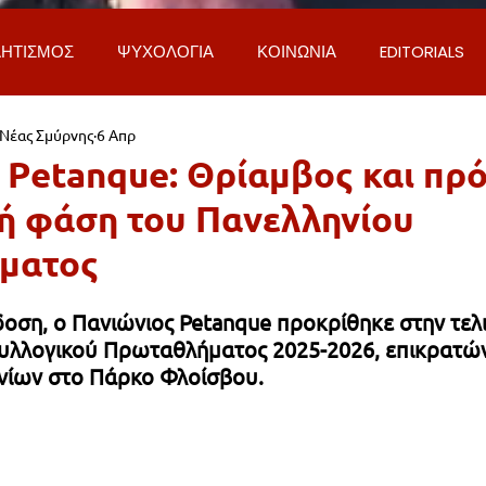
ΗΤΙΣΜΟΣ
ΨΥΧΟΛΟΓΙΑ
ΚΟΙΝΩΝΙΑ
EDITORIALS
 Νέας Σμύρνης
6 Απρ
ΡΟΣΩΠΑ & ΑΠΟΨΕΙΣ
ΙΣΤΟΡΙΑ
ΠΟΛΙΤΙΚΗ
ΟΙΚΟΝ
 Petanque: Θρίαμβος και πρ
κή φάση του Πανελληνίου
ΕΚΚΛΗΣΙΑ
ΕΠΙΣΤΗΜΗ & ΤΕΧΝΟΛΟΓΙΑ
ΦΥΣΗ & ΠΕΡΙ
ματος
ΓΚΟΙΝΩΝΙΑ & ΔΡΟΜΟΙ
ΕΡΓΑ & ΥΠΟΔΟΜΕΣ
ΦΙΛΟΖΩΙ
δοση, ο Πανιώνιος Petanque προκρίθηκε στην τελ
υλλογικού Πρωταθλήματος 2025-2026, επικρατών
νίων στο Πάρκο Φλοίσβου.
AL
LIFESTYLE
ΤΟΠΙΚΑ ΝΕΑ
ΥΠΗΡΕΣΙΕΣ
ΝΕΑ