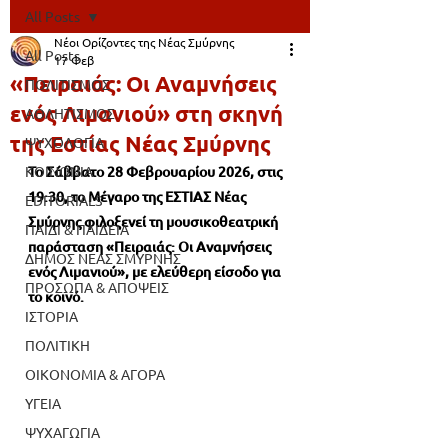
All Posts
Νέοι Ορίζοντες της Νέας Σμύρνης
All Posts
17 Φεβ
«Πειραιάς: Οι Αναμνήσεις
ΠΟΛΙΤΙΣΜΟΣ
ενός Λιμανιού» στη σκηνή
ΑΘΛΗΤΙΣΜΟΣ
της Εστίας Νέας Σμύρνης
ΨΥΧΟΛΟΓΙΑ
ΚΟΙΝΩΝΙΑ
Το Σάββατο 28 Φεβρουαρίου 2026, στις 
19:30, το Μέγαρο της ΕΣΤΙΑΣ Νέας 
EDITORIALS
Σμύρνης φιλοξενεί τη μουσικοθεατρική 
ΠΑΙΔΙ & ΠΑΙΔΕΙΑ
παράσταση «Πειραιάς: Οι Αναμνήσεις 
ΔΗΜΟΣ ΝΕΑΣ ΣΜΥΡΝΗΣ
ενός Λιμανιού», με ελεύθερη είσοδο για 
ΠΡΟΣΩΠΑ & ΑΠΟΨΕΙΣ
το κοινό.
ΙΣΤΟΡΙΑ
ΠΟΛΙΤΙΚΗ
ΟΙΚΟΝΟΜΙΑ & ΑΓΟΡΑ
ΥΓΕΙΑ
ΨΥΧΑΓΩΓΙΑ