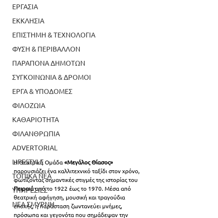
ΕΡΓΑΣΙΑ
ΕΚΚΛΗΣΙΑ
ΕΠΙΣΤΗΜΗ & ΤΕΧΝΟΛΟΓΙΑ
ΦΥΣΗ & ΠΕΡΙΒΑΛΛΟΝ
ΠΑΡΑΠΟΝΑ ΔΗΜΟΤΩΝ
ΣΥΓΚΟΙΝΩΝΙΑ & ΔΡΟΜΟΙ
ΕΡΓΑ & ΥΠΟΔΟΜΕΣ
ΦΙΛΟΖΩΙΑ
ΚΑΘΑΡΙΟΤΗΤΑ
ΦΙΛΑΝΘΡΩΠΙΑ
ADVERTORIAL
LIFESTYLE
Η Θεατρική Ομάδα 
«Μεγάλος Θίασος» 
παρουσιάζει ένα καλλιτεχνικό ταξίδι στον χρόνο, 
ΤΟΠΙΚΑ ΝΕΑ
φωτίζοντας σημαντικές στιγμές της ιστορίας του 
Πειραιά 
από το 1922 έως το 1970. Μέσα από 
ΥΠΗΡΕΣΙΕΣ
θεατρική αφήγηση, μουσική και τραγούδια 
ΝΕΑ ΣΜΥΡΝΗ
εποχής, η παράσταση ζωντανεύει μνήμες, 
πρόσωπα και γεγονότα που σημάδεψαν την 