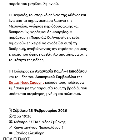
πορεία του μεγάλου λιμανιού.
Ο Πειραιάς, το ιστορικό επίνειο της Αθήνας και 
ένα από τα σημαντικότερα λιμάνια της 
Μεσογείου, γνώρισε περιόδους ακμής και 
δοκιμασιών, χαράς και δημιουργίας. Η 
παράσταση «Πειραιάς: Οι Αναμνήσεις ενός 
Λιμανιού» επιχειρεί να αναδείξει αυτή τη 
διαδρομή, αναβιώνοντας την ατμόσφαιρα μιας 
εποχής που άφησε ανεξίτηλο αποτύπωμα στην 
ταυτότητα της πόλης.
Η Πρόεδρος κα 
Αναστασία Καψή – Παπαδάτου
και τα μέλη του 
Διοικητικού Συμβουλίου
 της 
Εστίας Νέας Σμύρνης
 καλούν τους πολίτες να 
τιμήσουν με την παρουσία τους τη βραδιά, που 
υπόσχεται συγκίνηση, μνήμη και πολιτισμό.
🗓 
Σάββατο 28 Φεβρουαρίου 2026
🕢 Ώρα 19:30
🏛 Μέγαρο ΕΣΤΙΑΣ Νέας Σμύρνης
📌 Κωνσταντίνου Παλαιολόγου 1
🎟 Είσοδος Ελεύθερη
ΠΟΛΙΤΙΣΜΟΣ