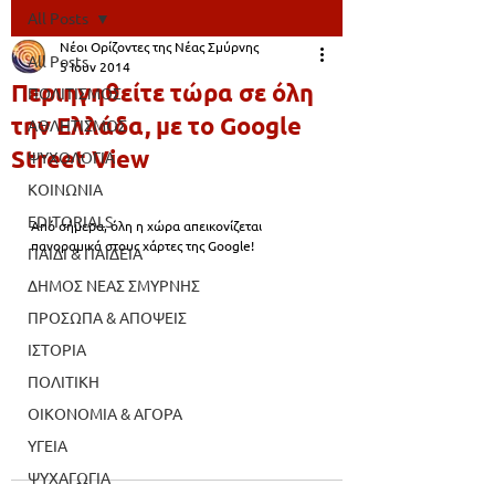
All Posts
Νέοι Ορίζοντες της Νέας Σμύρνης
All Posts
5 Ιουν 2014
Περιηγηθείτε τώρα σε όλη
ΠΟΛΙΤΙΣΜΟΣ
την Ελλάδα, με το Google
ΑΘΛΗΤΙΣΜΟΣ
Street View
ΨΥΧΟΛΟΓΙΑ
ΚΟΙΝΩΝΙΑ
EDITORIALS
Από σήμερα, όλη η χώρα απεικονίζεται 
πανοραμικά στους χάρτες της Google!
ΠΑΙΔΙ & ΠΑΙΔΕΙΑ
ΔΗΜΟΣ ΝΕΑΣ ΣΜΥΡΝΗΣ
ΠΡΟΣΩΠΑ & ΑΠΟΨΕΙΣ
ΙΣΤΟΡΙΑ
ΠΟΛΙΤΙΚΗ
ΟΙΚΟΝΟΜΙΑ & ΑΓΟΡΑ
ΥΓΕΙΑ
ΨΥΧΑΓΩΓΙΑ