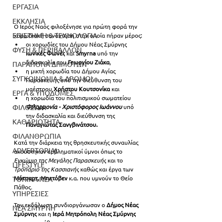
ΕΡΓΑΣΙΑ
ΕΚΚΛΗΣΙΑ
Ο Ιερός Ναός φιλοξένησε για πρώτη φορά την 
ΕΠΙΣΤΗΜΗ & ΤΕΧΝΟΛΟΓΙΑ
χορωδιακή συνάντηση στην οποία πήραν μέρος:
οι χορωδίες του Δήμου Νέας Σμύρνης
ΦΥΣΗ & ΠΕΡΙΒΑΛΛΟΝ
Ιωνικές Φωνές
 και 
Smyrna
υπό την 
διδασκαλία του 
Γεωργίου Ζιάκα
, 
ΠΑΡΑΠΟΝΑ ΔΗΜΟΤΩΝ
η μικτή χορωδία του Δήμου Αγίας 
ΣΥΓΚΟΙΝΩΝΙΑ & ΔΡΟΜΟΙ
Παρασκευής υπό την διεύθυνση του 
μαέστρου
 Χρήστου Κουτσονίκα
 και 
ΕΡΓΑ & ΥΠΟΔΟΜΕΣ
η χορωδία του πολιτισμικού σωματείου
Φιλαρμονία - Χριστόφορος Ιωάννου 
υπό 
ΦΙΛΟΖΩΙΑ
την διδασκαλία και διεύθυνση της
ΚΑΘΑΡΙΟΤΗΤΑ
Παναγιώτας Σανγβινάτσου.
ΦΙΛΑΝΘΡΩΠΙΑ
Κατά την διάρκεια της θρησκευτικής συναυλίας 
ADVERTORIAL
ακούστηκαν εμβληματικοί ύμνοι όπως το 
Εγκώμιο της Μεγάλης Παρασκευής
και το 
LIFESTYLE
Τροπάριο της Κασσιανής
 καθώς και έργα των 
Μότσαρτ, Μπετόβεν
 κ.α. που υμνούν το Θείο 
ΤΟΠΙΚΑ ΝΕΑ
Πάθος
.
ΥΠΗΡΕΣΙΕΣ
Την εκδήλωση συνδιοργάνωσαν ο 
Δήμος Νέας 
ΝΕΑ ΣΜΥΡΝΗ
Σμύρνης
 και η 
Ιερά Μητρόπολη Νέας Σμύρνης