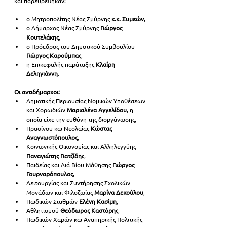
και 
παρευρέθηκαν: 
ο Μητροπολίτης Νέας Σμύρνης
 κ.κ. Συμεών
, 
ο Δήμαρχος Νέας Σμύρνης
 Γιώργος 
Κουτελάκης
, 
ο Πρόεδρος του Δημοτικού Συμβουλίου 
Γιώργος Καρούμπας
, 
η Επικεφαλής παράταξης 
Κλαίρη 
Δεληγιάννη
.
Οι αντιδήμαρχοι:
Δημοτικής Περιουσίας Νομικών Υποθέσεων 
και Χορωδιών 
Μαριαλένα Αγγελίδου
, η 
οποία είχε την ευθύνη της διοργάνωσης, 
Πρασίνου και Νεολαίας 
Κώστας 
Αναγνωστόπουλος
, 
Κοινωνικής Οικονομίας και Αλληλεγγύης 
Παναγιώτης Γιατζίδης
, 
Παιδείας και Διά Βίου Μάθησης 
Γιώργος 
Γουρναρόπουλος
, 
Λειτουργίας και Συντήρησης Σχολικών 
Μονάδων και Φιλοζωίας 
Μαρίνα Δεκούλου
, 
Παιδικών Σταθμών 
Ελένη Κασίμη
, 
Αθλητισμού 
Θεόδωρος Καστόρης
, 
Παιδικών Χαρών και Αναπηρικής Πολιτικής 