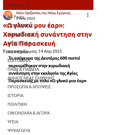
All Posts
Νέοι Ορίζοντες της Νέας Σμύρνης
All Posts
8 Απρ 2025
«Ω γλυκύ μου έαρ»:
ΠΟΛΙΤΙΣΜΟΣ
Χορωδιακή συνάντηση στην
ΑΘΛΗΤΙΣΜΟΣ
Αγία Παρασκευή
ΨΥΧΟΛΟΓΙΑ
Έγινε ενημέρωση:
14 Απρ 2025
ΚΟΙΝΩΝΙΑ
Το απόγευμα της Δευτέρας 600 πιστοί 
EDITORIALS
παρευρέθηκαν στην χορωδιακή 
ΠΑΙΔΙ & ΠΑΙΔΕΙΑ
συνάντηση στην εκκλησία της Αγίας 
ΔΗΜΟΣ ΝΕΑΣ ΣΜΥΡΝΗΣ
Παρασκευής με τίτλο «Ω γλυκύ μου έαρ»
ΠΡΟΣΩΠΑ & ΑΠΟΨΕΙΣ
ΙΣΤΟΡΙΑ
ΠΟΛΙΤΙΚΗ
ΟΙΚΟΝΟΜΙΑ & ΑΓΟΡΑ
ΥΓΕΙΑ
ΨΥΧΑΓΩΓΙΑ