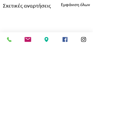
Εμφάνιση όλων
Σχετικές αναρτήσεις
Ανοιχτά έως το τέλος
Ποδόσφαιρο: