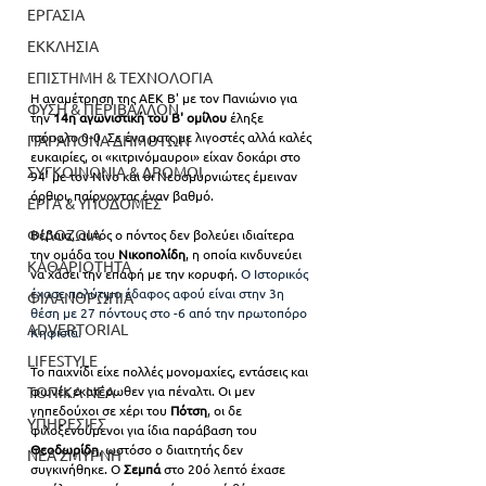
ΕΡΓΑΣΙΑ
ΕΚΚΛΗΣΙΑ
ΕΠΙΣΤΗΜΗ & ΤΕΧΝΟΛΟΓΙΑ
Η αναμέτρηση της ΑΕΚ Β' με τον Πανιώνιο για 
ΦΥΣΗ & ΠΕΡΙΒΑΛΛΟΝ
την 
14η αγωνιστική του Β' ομίλου
 έληξε 
ισόπαλο 0-0. Σε ένα ματς με λιγοστές αλλά καλές 
ΠΑΡΑΠΟΝΑ ΔΗΜΟΤΩΝ
ευκαιρίες, οι «κιτρινόμαυροι» είχαν δοκάρι στο 
ΣΥΓΚΟΙΝΩΝΙΑ & ΔΡΟΜΟΙ
94’ με τον Νίνο και οι Νεοσμυρνιώτες έμειναν 
όρθιοι, παίρνοντας έναν βαθμό.
ΕΡΓΑ & ΥΠΟΔΟΜΕΣ
ΦΙΛΟΖΩΙΑ
Βέβαια, αυτός ο πόντος δεν βολεύει ιδιαίτερα 
την ομάδα του 
Νικοπολίδη
, η οποία κινδυνεύει 
ΚΑΘΑΡΙΟΤΗΤΑ
να χάσει την επαφή με την κορυφή. 
Ο Ιστορικός 
έχασε πολύτιμο έδαφος αφού είναι στην 3η 
ΦΙΛΑΝΘΡΩΠΙΑ
θέση με 27 πόντους στο -6 από την πρωτοπόρο 
ADVERTORIAL
Κηφισιά.
LIFESTYLE
Το παιχνίδι είχε πολλές μονομαχίες, εντάσεις και 
ΤΟΠΙΚΑ ΝΕΑ
φωνές εκατέρωθεν για πέναλτι. Οι μεν 
γηπεδούχοι σε χέρι του 
Πότση
, οι δε 
ΥΠΗΡΕΣΙΕΣ
φιλοξενούμενοι για ίδια παράβαση του 
Θεοδωρίδη
, ωστόσο ο διαιτητής δεν 
ΝΕΑ ΣΜΥΡΝΗ
συγκινήθηκε. Ο 
Σεμπά 
στο 20ό λεπτό έχασε 