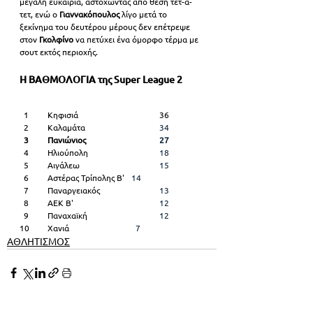
μεγάλη ευκαιρία, αστοχώντας από θέση τετ-α-
τετ, ενώ ο 
Γιαννακόπουλος 
λίγο μετά το 
ξεκίνημα του δευτέρου μέρους δεν επέτρεψε 
στον 
Γκολφίνο 
να πετύχει ένα όμορφο τέρμα με 
σουτ εκτός περιοχής.
Η ΒΑΘΜΟΛΟΓΙΑ της Super League 2
  1 	Κηφισιά 			36
  2	Καλαμάτα
  			34
  3 	Πανιώνιος
 			27
  4 	Ηλιούπολη
 			18
  5 	Αιγάλεω
 			15
  6 	Αστέρας Τρίπολης Β'
	14
  7 	Παναργειακός
  		13
  8 	ΑΕΚ Β'
 			12
  9 	Παναχαϊκή
 			12 
10 	Χανιά
  			  7 
ΑΘΛΗΤΙΣΜΟΣ