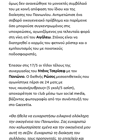
όμως δεν ανανεώθηκε το μονοετές συμβόλαιό 
του με κοινή απόφαση του ίδιου και της 
διοίκησης του Πανιωνίου. Αντιμετώπισε ένα 
σοβαρό οικογενειακό πρόβλημα και παρέμεινε 
όσο μπορούσε συγκεντρωμένος στις 
υποχρεώσεις, αγωνιζόμενος για τελευταία φορά 
στη νίκη επί του 
Αιγάλεω
. Στόχος είναι να 
διατηρηθεί ο κορμός του φετινού ρόστερ και ο 
εμπλουτισμός του με ποιοτικούς 
ποδοσφαιριστές.
Έπεσαν στις 17/5 οι τίτλοι τέλους της 
συνεργασίας του 
Ντένις Τσερίσεφ
 με τον 
Πανιώνιο
. Ο διεθνής 
Ρώσος 
μεσοεπιθετικός που 
αγωνίστηκε πέρσι σε 24 ματς με 
τους
 «κυανέρυθρους» 
(5 γκολ/5 ασίστ), 
αποχαιρέτησε το club μέσω των social media, 
βάζοντας φωτογραφία από την συνέντευξή του 
στο Gazzetta.
«Θα ήθελα να ευχαριστήσω ειλικρινά ολόκληρη 
την οικογένεια του Πανιωνίου. Σας ευχαριστώ 
που καλωσορίσατε εμένα και την οικογένειά μου 
αυτή τη σεζόν. Ευχαριστώ τη διοίκηση του 
συλλόγου, τους προπονητές, το επιτελείο και 