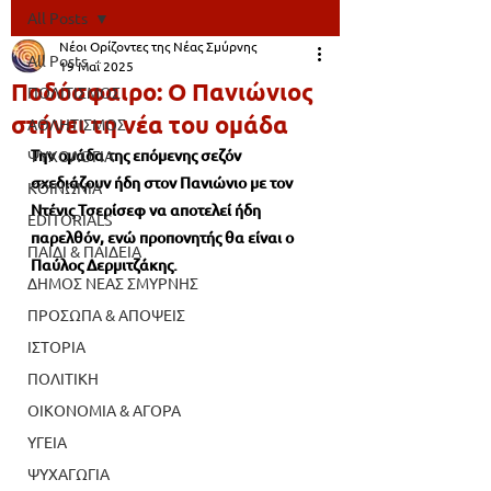
All Posts
Νέοι Ορίζοντες της Νέας Σμύρνης
All Posts
19 Μαΐ 2025
Ποδόσφαιρο: Ο Πανιώνιος
ΠΟΛΙΤΙΣΜΟΣ
στήνει τη νέα του ομάδα
ΑΘΛΗΤΙΣΜΟΣ
Την ομάδα της επόμενης σεζόν 
ΨΥΧΟΛΟΓΙΑ
σχεδιάζουν ήδη στον Πανιώνιο με τον 
ΚΟΙΝΩΝΙΑ
Ντένις Τσερίσεφ να αποτελεί ήδη 
EDITORIALS
παρελθόν, ενώ προπονητής θα είναι ο 
ΠΑΙΔΙ & ΠΑΙΔΕΙΑ
Παύλος Δερμιτζάκης.
ΔΗΜΟΣ ΝΕΑΣ ΣΜΥΡΝΗΣ
ΠΡΟΣΩΠΑ & ΑΠΟΨΕΙΣ
ΙΣΤΟΡΙΑ
ΠΟΛΙΤΙΚΗ
ΟΙΚΟΝΟΜΙΑ & ΑΓΟΡΑ
ΥΓΕΙΑ
ΨΥΧΑΓΩΓΙΑ