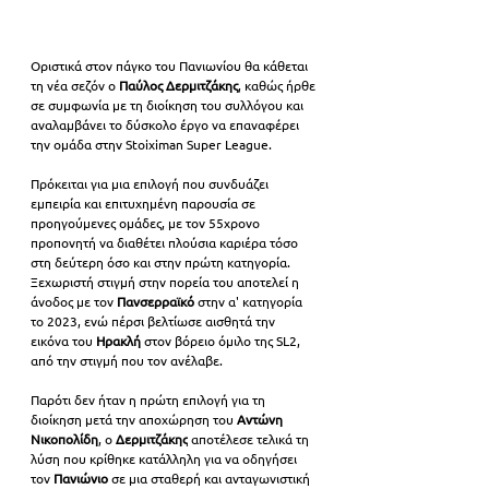
Οριστικά στον πάγκο του Πανιωνίου θα κάθεται 
τη νέα σεζόν ο 
Παύλος Δερμιτζάκης
, καθώς ήρθε 
σε συμφωνία με τη διοίκηση του συλλόγου και 
αναλαμβάνει το δύσκολο έργο να επαναφέρει 
την ομάδα στην Stoiximan Super League.
Πρόκειται για μια επιλογή που συνδυάζει 
εμπειρία και επιτυχημένη παρουσία σε 
προηγούμενες ομάδες, με τον 55χρονο 
προπονητή να διαθέτει πλούσια καριέρα τόσο 
στη δεύτερη όσο και στην πρώτη κατηγορία. 
Ξεχωριστή στιγμή στην πορεία του αποτελεί η 
άνοδος με τον 
Πανσερραϊκό
 στην α' κατηγορία 
το 2023, ενώ πέρσι βελτίωσε αισθητά την 
εικόνα του
 Ηρακλή
 στον βόρειο όμιλο της SL2, 
από την στιγμή που τον ανέλαβε.
Παρότι δεν ήταν η πρώτη επιλογή για τη 
διοίκηση μετά την αποχώρηση του 
Αντώνη 
Νικοπολίδη
, ο 
Δερμιτζάκης
 αποτέλεσε τελικά τη 
λύση που κρίθηκε κατάλληλη για να οδηγήσει 
τον 
Πανιώνιο
 σε μια σταθερή και ανταγωνιστική 