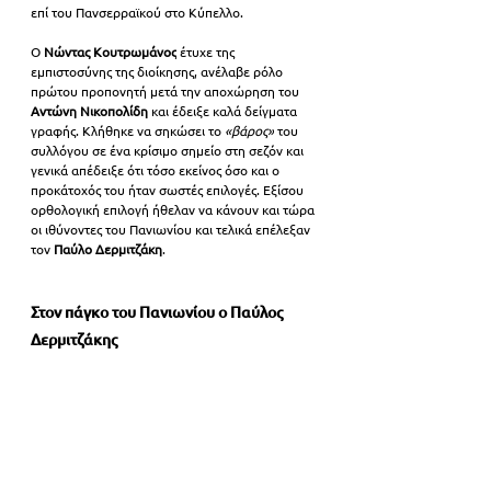
επί του Πανσερραϊκού στο Κύπελλο.
Ο 
Νώντας Κουτρωμάνος
 έτυχε της 
εμπιστοσύνης της διοίκησης, ανέλαβε ρόλο 
πρώτου προπονητή μετά την αποχώρηση του
Αντώνη Νικοπολίδη
 και έδειξε καλά δείγματα 
γραφής. Κλήθηκε να σηκώσει το
 «βάρος»
 του 
συλλόγου σε ένα κρίσιμο σημείο στη σεζόν και 
γενικά απέδειξε ότι τόσο εκείνος όσο και ο 
προκάτοχός του ήταν σωστές επιλογές. Εξίσου 
ορθολογική επιλογή ήθελαν να κάνουν και τώρα 
οι ιθύνοντες του Πανιωνίου και τελικά επέλεξαν 
τον 
Παύλο Δερμιτζάκη
.
Στον πάγκο του Πανιωνίου ο Παύλος 
Δερμιτζάκης