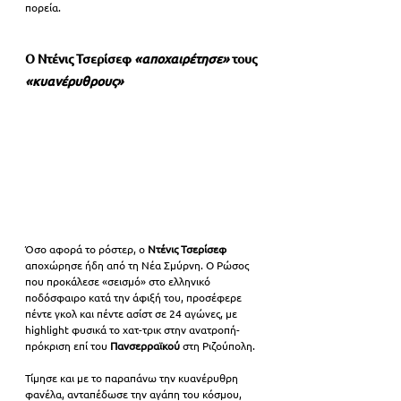
πορεία.
Ο Ντένις Τσερίσεφ 
«αποχαιρέτησε»
 τους 
«κυανέρυθρους»
Όσο αφορά το ρόστερ, ο 
Ντένις Τσερίσεφ
αποχώρησε ήδη από τη Νέα Σμύρνη. Ο Ρώσος 
που προκάλεσε «σεισμό» στο ελληνικό 
ποδόσφαιρο κατά την άφιξή του, προσέφερε 
πέντε γκολ και πέντε ασίστ σε 24 αγώνες, με 
highlight φυσικά το χατ-τρικ στην ανατροπή-
πρόκριση επί του 
Πανσερραϊκού 
στη Ριζούπολη.
Τίμησε και με το παραπάνω την κυανέρυθρη 
φανέλα, ανταπέδωσε την αγάπη του κόσμου, 