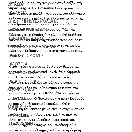
Μετά από μία πρώτη αναγνωριστική σεζόν στη 
ΕΡΓΑΣΙΑ
Super League 2
, ο 
Πανιώνιος
 θέλει φυσικά να 
ΕΚΚΛΗΣΙΑ
επιστρέψει στη μεγάλη κατηγορία του ελληνικού 
ποδοσφαίρου. Εκεί ανήκει άλλωστε και γι' αυτό 
ΕΠΙΣΤΗΜΗ & ΤΕΧΝΟΛΟΓΙΑ
οι άνθρωποι του Ιστορικού τρέχουν ήδη τον 
ΦΥΣΗ & ΠΕΡΙΒΑΛΛΟΝ
σχεδιασμό της επόμενης χρονιάς. Φάνηκε, 
άλλωστε, ότι η άνοδος δεν είναι απλή υπόθεση 
ΠΑΡΑΠΟΝΑ ΔΗΜΟΤΩΝ
και χρειάζεται υπομονή, σωστός σχεδιασμός και 
πλάνο. Όχι ότι κάτι από αυτά δεν έγινε φέτος, 
ΣΥΓΚΟΙΝΩΝΙΑ & ΔΡΟΜΟΙ
αλλά είναι δεδομένο πως ο ανταγωνισμός ήταν 
ΕΡΓΑ & ΥΠΟΔΟΜΕΣ
μεγάλος.
ΦΙΛΟΖΩΙΑ
Η τρίτη θέση στον νότιο όμιλο δεν θεωρείται 
αποτυχία αν αναλογιστεί κανείς ότι η 
Κηφισιά
ΚΑΘΑΡΙΟΤΗΤΑ
στέφθηκε πρωταθλήτρια την τελευταία 
ΦΙΛΑΝΘΡΩΠΙΑ
αγωνιστική, γνωρίζοντας μόλις μία φορά την 
ήττα, ενώ πήρε το καθοριστικό τρίποντο στο 
ADVERTORIAL
ντέρμπι ανόδου με την 
Καλαμάτα
 στο γήπεδο 
LIFESTYLE
της 
«Παραλίας»
. Ο Πανιώνιος 
«πέταξε»
 βαθμούς 
σε παιχνίδια θεωρητικά εύκολα, αλλά η 
ΤΟΠΙΚΑ ΝΕΑ
δυναμική του επέτρεψε να είναι ανταγωνιστικός 
και διεκδικητής τίτλου μέχρι και λίγο πριν το 
ΥΠΗΡΕΣΙΕΣ
τέλος της χρονιάς. Απόδειξη του ποιοτικού 
ΝΕΑ ΣΜΥΡΝΗ
ρόστερ, της δουλειάς και του σχεδιασμού η 
πορεία στο πρωτάθλημα, αλλά και η πρόκριση 