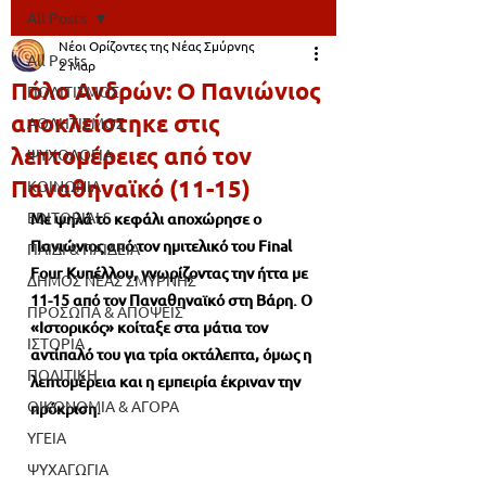
All Posts
Νέοι Ορίζοντες της Νέας Σμύρνης
All Posts
2 Μαρ
Πόλο Ανδρών: Ο Πανιώνιος
ΠΟΛΙΤΙΣΜΟΣ
αποκλείστηκε στις
ΑΘΛΗΤΙΣΜΟΣ
λεπτομέρειες από τον
ΨΥΧΟΛΟΓΙΑ
Παναθηναϊκό (11-15)
ΚΟΙΝΩΝΙΑ
EDITORIALS
Με ψηλά το κεφάλι αποχώρησε ο 
Πανιώνιος από τον ημιτελικό του Final 
ΠΑΙΔΙ & ΠΑΙΔΕΙΑ
Four Κυπέλλου, γνωρίζοντας την ήττα με 
ΔΗΜΟΣ ΝΕΑΣ ΣΜΥΡΝΗΣ
11-15 από τον Παναθηναϊκό στη Βάρη. Ο 
ΠΡΟΣΩΠΑ & ΑΠΟΨΕΙΣ
«Ιστορικός» κοίταξε στα μάτια τον 
ΙΣΤΟΡΙΑ
αντίπαλό του για τρία οκτάλεπτα, όμως η 
ΠΟΛΙΤΙΚΗ
λεπτομέρεια και η εμπειρία έκριναν την 
ΟΙΚΟΝΟΜΙΑ & ΑΓΟΡΑ
πρόκριση.
ΥΓΕΙΑ
ΨΥΧΑΓΩΓΙΑ