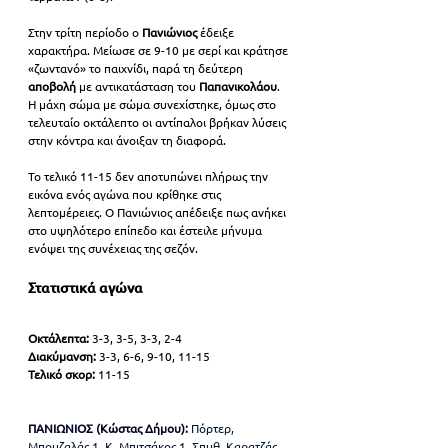
Στην τρίτη περίοδο ο 
Πανιώνιος 
έδειξε 
χαρακτήρα. Μείωσε σε 9-10 με σερί και κράτησε 
«ζωντανό» το παιχνίδι, παρά τη δεύτερη 
αποβολή 
με αντικατάσταση του 
Παπανικολάου
. 
Η μάχη σώμα με σώμα συνεχίστηκε, όμως στο 
τελευταίο οκτάλεπτο οι αντίπαλοι βρήκαν λύσεις 
στην κόντρα και άνοιξαν τη διαφορά.
Το τελικό 11-15 δεν αποτυπώνει πλήρως την 
εικόνα ενός αγώνα που κρίθηκε στις 
λεπτομέρειες. Ο Πανιώνιος απέδειξε πως ανήκει 
στο υψηλότερο επίπεδο και έστειλε μήνυμα 
ενόψει της συνέχειας της σεζόν.
Στατιστικά αγώνα
Οκτάλεπτα:
 3-3, 3-5, 3-3, 2-4
Διακύμανση:
 3-3, 6-6, 9-10, 11-15
Τελικό σκορ:
 11-15
ΠΑΝΙΩΝΙΟΣ (Κώστας Δήμου):
 Πόρτερ, 
Μπουζαλάς 1, Κ. Μπιτσάκος 1, Σπυθ. Καρατζάς 