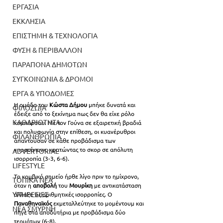
ΕΡΓΑΣΙΑ
ΕΚΚΛΗΣΙΑ
ΕΠΙΣΤΗΜΗ & ΤΕΧΝΟΛΟΓΙΑ
ΦΥΣΗ & ΠΕΡΙΒΑΛΛΟΝ
ΠΑΡΑΠΟΝΑ ΔΗΜΟΤΩΝ
ΣΥΓΚΟΙΝΩΝΙΑ & ΔΡΟΜΟΙ
ΕΡΓΑ & ΥΠΟΔΟΜΕΣ
Η ομάδα του 
Κώστα Δήμου
 μπήκε δυνατά και 
ΦΙΛΟΖΩΙΑ
έδειξε από το ξεκίνημα πως δεν θα είχε ρόλο 
ΚΑΘΑΡΙΟΤΗΤΑ
κομπάρσου. Με τον Γούνα σε εξαιρετική βραδιά 
και πολυφωνία στην επίθεση, οι κυανέρυθροι 
ΦΙΛΑΝΘΡΩΠΙΑ
απαντούσαν σε κάθε προβάδισμα των 
«πρασίνων», κρατώντας το σκορ σε απόλυτη 
ADVERTORIAL
ισορροπία (3-3, 6-6).
LIFESTYLE
Το κομβικό σημείο ήρθε λίγο πριν το ημίχρονο, 
ΤΟΠΙΚΑ ΝΕΑ
όταν η 
αποβολή 
του 
Μουρίκη 
με αντικατάσταση 
ΥΠΗΡΕΣΙΕΣ
άλλαξε τις αριθμητικές ισορροπίες. Ο 
Παναθηναϊκός 
εκμεταλλεύτηκε το μομέντουμ και 
ΝΕΑ ΣΜΥΡΝΗ
πήγε στα αποδυτήρια με προβάδισμα δύο 
τερμάτων (6-8).