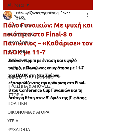
All Posts
Νέοι Ορίζοντες της Νέας Σμύρνης
All Posts
2 Μαρ
Πόλο Γυναικών: Με ψυχή και
ΠΟΛΙΤΙΣΜΟΣ
ποιότητα στο Final-8 ο
ΑΘΛΗΤΙΣΜΟΣ
Πανιώνιος – «Καθάρισε» τον
ΨΥΧΟΛΟΓΙΑ
ΠΑΟΚ με 11-7
ΚΟΙΝΩΝΙΑ
EDITORIALS
Σε ένα ντέρμπι με ένταση και υψηλό 
ρυθμό, ο Πανιώνιος επικράτησε με 11-7 
ΠΑΙΔΙ & ΠΑΙΔΕΙΑ
του ΠΑΟΚ στη Νέα Σμύρνη, 
ΔΗΜΟΣ ΝΕΑΣ ΣΜΥΡΝΗΣ
εξασφαλίζοντας την πρόκριση στο Final-
ΠΡΟΣΩΠΑ & ΑΠΟΨΕΙΣ
8 του Conference Cup Γυναικών και τη 
ΙΣΤΟΡΙΑ
δεύτερη θέση στον Β’ όμιλο της β’ φάσης.
ΠΟΛΙΤΙΚΗ
ΟΙΚΟΝΟΜΙΑ & ΑΓΟΡΑ
ΥΓΕΙΑ
ΨΥΧΑΓΩΓΙΑ