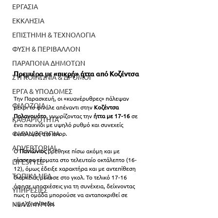
ΕΡΓΑΣΙΑ
ΕΚΚΛΗΣΙΑ
ΕΠΙΣΤΗΜΗ & ΤΕΧΝΟΛΟΓΙΑ
ΦΥΣΗ & ΠΕΡΙΒΑΛΛΟΝ
ΠΑΡΑΠΟΝΑ ΔΗΜΟΤΩΝ
Πρεμιέρα με «πικρή» ήττα από Κοζέντσα
ΣΥΓΚΟΙΝΩΝΙΑ & ΔΡΟΜΟΙ
ΕΡΓΑ & ΥΠΟΔΟΜΕΣ
Την Παρασκευή, οι «κυανέρυθρες» πάλεψαν 
ΦΙΛΟΖΩΙΑ
μέχρι το φινάλε απέναντι στην 
Κοζέντσα 
Παλανουότο
, γνωρίζοντας την 
ήττα με 17-16
 σε 
ΚΑΘΑΡΙΟΤΗΤΑ
ένα παιχνίδι με υψηλό ρυθμό και συνεχείς 
ΦΙΛΑΝΘΡΩΠΙΑ
εναλλαγές στο σκορ.
ADVERTORIAL
Ο 
Πανιώνιος 
βρέθηκε πίσω ακόμη και με 
τέσσερα τέρματα στο τελευταίο οκτάλεπτο (16-
LIFESTYLE
12), όμως έδειξε χαρακτήρα και με αντεπίθεση 
ΤΟΠΙΚΑ ΝΕΑ
διαρκείας μείωσε στο γκολ. Το τελικό 17-16 
άφησε υποσχέσεις για τη συνέχεια, δείχνοντας 
ΥΠΗΡΕΣΙΕΣ
πως η ομάδα μπορούσε να ανταποκριθεί σε 
υψηλό επίπεδο.
ΝΕΑ ΣΜΥΡΝΗ