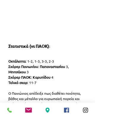
Στατιστικά (vs ΠΑΟΚ):
Οκτάλεπτα
: 1-2, 1-3, 3-3, 2-3
Σκόρερ Πανιωνίου
: 
Παπαναστασίου 
3, 
Μπιτσάκου 
3
Σκόρερ ΠΑΟΚ
: 
Καρυπίδου 
4
Τελικό σκορ
: 11-7
Ο Πανιώνιος απέδειξε πως διαθέτει ποιότητα, 
βάθος και μέταλλο για ευρωπαϊκή πορεία και 
πλέον στρέφει το βλέμμα του στο Final-8, όπου 
θα διεκδικήσει ό,τι καλύτερο στη συνέχεια της 
διοργάνωσης.
ΑΘΛΗΤΙΣΜΟΣ