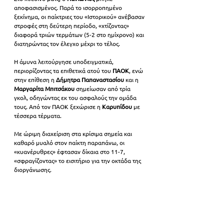
αποφασισμένος. Παρά το ισορροπημένο 
ξεκίνημα, οι παίκτριες του «Ιστορικού» ανέβασαν 
στροφές στη δεύτερη περίοδο, «χτίζοντας» 
διαφορά τριών τερμάτων (5-2 στο ημίχρονο) και 
διατηρώντας τον έλεγχο μέχρι το τέλος.
Η άμυνα λειτούργησε υποδειγματικά, 
περιορίζοντας τα επιθετικά ατού του 
ΠΑΟΚ
, ενώ 
στην επίθεση η 
Δήμητρα Παπαναστασίου
 και η 
Μαργαρίτα Μπιτσάκου
 σημείωσαν από τρία 
γκολ, οδηγώντας εκ του ασφαλούς την ομάδα 
τους. Από τον ΠΑΟΚ ξεχώρισε η 
Καρυπίδου 
με 
τέσσερα τέρματα.
Με ώριμη διαχείριση στα κρίσιμα σημεία και 
καθαρό μυαλό στον παίκτη παραπάνω, οι 
«κυανέρυθρες» έφτασαν δίκαια στο 11-7, 
«σφραγίζοντας» το εισιτήριο για την οκτάδα της 
διοργάνωσης.