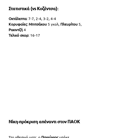
Στατιστικά (vs Κοζέντσα):
Οκτάλεπτα
: 7-7, 2-4, 3-2, 4-4
Κορυφαίες
: 
Μπιτσάκου 
5 γκολ, 
Πλευρίτου 
5, 
Ρακιντζή 
4
Τελικό σκορ
: 16-17
Νίκη-πρόκριση απέναντι στον ΠΑΟΚ
Στο χθεσινό ματς, ο 
Πανιώνιος 
μπήκε 