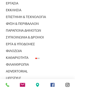
ΕΡΓΑΣΙΑ
ΕΚΚΛΗΣΙΑ
ΕΠΙΣΤΗΜΗ & ΤΕΧΝΟΛΟΓΙΑ
ΦΥΣΗ & ΠΕΡΙΒΑΛΛΟΝ
ΠΑΡΑΠΟΝΑ ΔΗΜΟΤΩΝ
ΣΥΓΚΟΙΝΩΝΙΑ & ΔΡΟΜΟΙ
ΕΡΓΑ & ΥΠΟΔΟΜΕΣ
ΦΙΛΟΖΩΙΑ
ΚΑΘΑΡΙΟΤΗΤΑ
ΦΙΛΑΝΘΡΩΠΙΑ
ADVERTORIAL
LIFESTYLE
ΤΟΠΙΚΑ ΝΕΑ
ΥΠΗΡΕΣΙΕΣ
Κολύμβηση: Κορυφαία
Δύο απόφοιτοι τ
ΝΕΑ ΣΜΥΡΝΗ
αθλήτρια Κ14 η
Ευαγγελικής Σχ
Γεωργία Πετρουδάκη
Νέας Σμύρνης