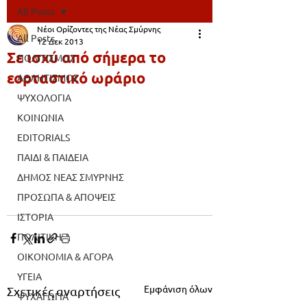
All Posts
Νέοι Ορίζοντες της Νέας Σμύρνης
All Posts
12 Δεκ 2013
Σε ισχύ από σήμερα το
ΠΟΛΙΤΙΣΜΟΣ
εορταστικό ωράριο
ΑΘΛΗΤΙΣΜΟΣ
ΨΥΧΟΛΟΓΙΑ
ΚΟΙΝΩΝΙΑ
EDITORIALS
ΠΑΙΔΙ & ΠΑΙΔΕΙΑ
ΔΗΜΟΣ ΝΕΑΣ ΣΜΥΡΝΗΣ
ΠΡΟΣΩΠΑ & ΑΠΟΨΕΙΣ
ΙΣΤΟΡΙΑ
ΠΟΛΙΤΙΚΗ
ΟΙΚΟΝΟΜΙΑ & ΑΓΟΡΑ
ΥΓΕΙΑ
Εμφάνιση όλων
Σχετικές αναρτήσεις
ΨΥΧΑΓΩΓΙΑ