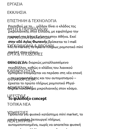
ΕΡΓΑΣΙΑ
ΕΚΚΛΗΣΙΑ
ΕΠΙΣΤΗΜΗ & ΤΕΧΝΟΛΟΓΙΑ
Ραντεβού με το… μέλλον δίνει ο κλάδος της 
ΦΥΣΗ & ΠΕΡΙΒΑΛΛΟΝ
μικρολιανικής στην Ελλάδα, με εφαλτήριο την 
περιοχή της Νέας Σμύρνης στην Αθήνα. Εκεί 
ΠΑΡΑΠΟΝΑ ΔΗΜΟΤΩΝ
στην οδό Αγίας Φωτεινής
 βρίσκεται το i-mall 
ΣΥΓΚΟΙΝΩΝΙΑ & ΔΡΟΜΟΙ
Micro Market, το πρώτο πλήρως ρομποτικό mini 
market στον κόσμο.
ΕΡΓΑ & ΥΠΟΔΟΜΕΣ
ΦΙΛΟΖΩΙΑ
Μέσα σε ένα διαρκώς μεταλλασσόμενο 
περιβάλλον, καθώς ο κλάδος του λιανικού 
ΚΑΘΑΡΙΟΤΗΤΑ
εμπορίου ετοιμάζεται να περάσει στη νέα εποχή 
– της ψηφιοποίησης και του αυτοματισμού – 
ΦΙΛΑΝΘΡΩΠΙΑ
έρχεται το πρώτο πλήρως ρομποτικό Physi-
ADVERTORIAL
Digital κατάστημα μικρολιανικής στον κόσμο.
LIFESTYLE
Το φιλόδοξο concept
ΤΟΠΙΚΑ ΝΕΑ
ΥΠΗΡΕΣΙΕΣ
Πρόκειται για φυσικό κατάστημα mini market, το 
οποίο ωστόσο λειτουργεί πλήρως 
ΝΕΑ ΣΜΥΡΝΗ
αυτοματοποιημένα, χωρίς να απαιτείται φυσική 