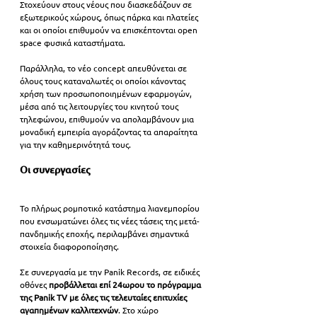
Στοχεύουν στους νέους που διασκεδάζουν σε 
εξωτερικούς χώρους, όπως πάρκα και πλατείες 
και οι οποίοι επιθυμούν να επισκέπτονται open 
space φυσικά καταστήματα.
Παράλληλα, το νέο concept απευθύνεται σε 
όλους τους καταναλωτές οι οποίοι κάνοντας 
χρήση των προσωποποιημένων εφαρμογών, 
μέσα από τις λειτουργίες του κινητού τους 
τηλεφώνου, επιθυμούν να απολαμβάνουν μια 
μοναδική εμπειρία αγοράζοντας τα απαραίτητα 
για την καθημερινότητά τους.
Οι συνεργασίες
Το πλήρως ρομποτικό κατάστημα λιανεμπορίου 
που ενσωματώνει όλες τις νέες τάσεις της μετά-
πανδημικής εποχής, περιλαμβάνει σημαντικά 
στοιχεία διαφοροποίησης.
Σε συνεργασία με την Panik Records, σε ειδικές 
οθόνες 
προβάλλεται επί 24ωρου το πρόγραμμα 
της Panik TV με όλες τις τελευταίες επιτυχίες 
αγαπημένων καλλιτεχνών
. Στο χώρο 