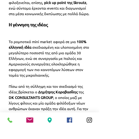
φιλοξενείται, επίσης,
 pick up point της Skroutz
, 
ενώ σύντομα έρχονται events και διαγωνισμοί 
στα μέσα κοινωνικής δικτύωσης με πολλά δώρα.
Η γέννηση της ιδέας
Το ρομποτικό mini market αφορά σε μια 
100% 
ελληνική ιδέα 
σχεδιασμένη και υλοποιημένη στο 
μεγαλύτερο ποσοστό της από μια ομάδα 30 
Ελλήνων, ενώ σε συνεργασία με Ιταλούς και 
Αμερικανούς συνεργάτες ολοκληρώθηκε η 
εφαρμογή των πιο καινοτόμων λύσεων στον 
τομέα της μικρολιανικής.
Πίσω από τη σύλληψη και τον σχεδιασμό της 
ιδέας βρίσκεται ο 
Δημήτρης Καραβασίλης 
της 
DK CONSULTANTS GROUP
, ο οποίος μαζί με 
λίγους φίλους και μία ομάδα φιλόδοξων νέων 
ανθρώπων έκαναν πράξη την ιδέα αυτή. Για την 
πραγματοποίηση του project μια ομάδα 25 
ατόμων τα τελευταία τρία χρόνια επεξεργάζεται 
τις τάσεις αγοράς, ιχνηλατώντας τις ανάγκες που 
δημιούργησε η εποχή της πανδημίας σε ένα 
κοινό που θεωρείται από τεχνολογικής πλευράς 