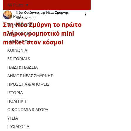
All Posts
Νέοι Ορίζοντες της Νέας Σμύρνης
All Posts
30 Ιουν 2022
Στη Νέα Σμύρνη το πρώτο
ΠΟΛΙΤΙΣΜΟΣ
πλήρως ρομποτικό mini
ΑΘΛΗΤΙΣΜΟΣ
market στον κόσμο!
ΨΥΧΟΛΟΓΙΑ
ΚΟΙΝΩΝΙΑ
EDITORIALS
ΠΑΙΔΙ & ΠΑΙΔΕΙΑ
ΔΗΜΟΣ ΝΕΑΣ ΣΜΥΡΝΗΣ
ΠΡΟΣΩΠΑ & ΑΠΟΨΕΙΣ
ΙΣΤΟΡΙΑ
ΠΟΛΙΤΙΚΗ
ΟΙΚΟΝΟΜΙΑ & ΑΓΟΡΑ
ΥΓΕΙΑ
ΨΥΧΑΓΩΓΙΑ