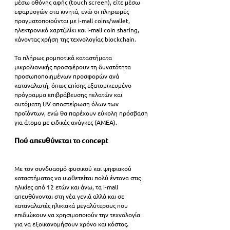
μέσω οθόνης αφής (touch screen), είτε μέσω 
εφαρμογών στα κινητά, ενώ οι πληρωμές 
πραγματοποιούνται με i-mall coins/wallet, 
ηλεκτρονικό χαρτζιλίκι και i-mall coin sharing, 
κάνοντας χρήση της τεχνολογίας blockchain.
Τα πλήρως ρομποτικά καταστήματα 
μικρολιανικής προσφέρουν τη δυνατότητα 
προσωποποιημένων προσφορών ανά 
καταναλωτή, όπως επίσης εξατομικευμένο 
πρόγραμμα επιβράβευσης πελατών και 
αυτόματη UV αποστείρωση όλων των 
προϊόντων, ενώ θα παρέχουν εύκολη πρόσβαση 
για άτομα με ειδικές ανάγκες (ΑΜΕΑ).
Πού απευθύνεται το concept
Με τον συνδυασμό φυσικού και ψηφιακού 
καταστήματος να υιοθετείται πολύ έντονα στις 
ηλικίες από 12 ετών και άνω, τα i-mall 
απευθύνονται στη νέα γενιά αλλά και σε 
καταναλωτές ηλικιακά μεγαλύτερους που 
επιδιώκουν να χρησιμοποιούν την τεχνολογία 
για να εξοικονομήσουν χρόνο και κόστος. 