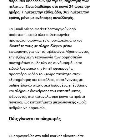
παρουσία υπαλλήλων για την εξυπηρέτηση των 
πελατών.
 Είναι διαθέσιμο στο κοινό 24 ώρες την 
ημέρα, 7 ημέρες την εβδομάδα, 365 ημέρες τον 
χρόνο, μόνο με ανέπαφες συναλλαγές.
Τα i-mall Micro Market λειτουργούν από 
απόσταση, αφού όλες οι λειτουργίες 
πραγματοποιούνται εξ αποστάσεως από τον 
ιδιοκτήτη τους με πλήρη έλεγχο μέσω 
εφαρμογής για κινητά τηλέφωνα. Αξιοποιώντας 
την εξελιγμένη τεχνολογία των ρομποτικών 
συστημάτων-πωλητών σε συνδυασμό με το 
ειδικό λογισμικό της i-mall εφαρμογής, 
προσφέρουν όλο το 24ωρο ταχύτητα στην 
εξυπηρέτηση και ασφάλεια, συστήνοντας με 
online έλεγχο στατιστικά δεδομένα επέμβασης 
και πλήρους διαχείρισης του καταστήματος, 
φέρνοντας στο καταναλωτικό κοινό τα πρώτα 
παγκοσμίως καταστήματα μικρολιανικής χωρίς 
ανθρώπινη παρουσία.
Πώς γίνονται οι πληρωμές
Οι παραγγελίες στο mini market γίνονται είτε 