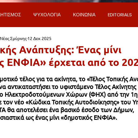
ΗΤΙΣΜΟΣ
ΨΥΧΟΛΟΓΙΑ
ΚΟΙΝΩΝΙΑ
EDITORIALS
 Νέας Σμύρνης
12 Δεκ 2025
ΡΟΣΩΠΑ & ΑΠΟΨΕΙΣ
ΙΣΤΟΡΙΑ
ΠΟΛΙΤΙΚΗ
ΟΙΚΟΝ
κής Ανάπτυξης: Ένας μίνι
ς ΕΝΦΙΑ» έρχεται από το 20
ΕΚΚΛΗΣΙΑ
ΕΠΙΣΤΗΜΗ & ΤΕΧΝΟΛΟΓΙΑ
ΦΥΣΗ & ΠΕΡΙ
μοτικό τέλος για τα ακίνητα, το «Τέλος Τοπικής Α
 να αντικαταστήσει το υφιστάμενο Τέλος Ακίνητης
ΓΚΟΙΝΩΝΙΑ & ΔΡΟΜΟΙ
ΕΡΓΑ & ΥΠΟΔΟΜΕΣ
ΦΙΛΟΖΩΙ
ρο Ηλεκτροδοτούμενων Χώρων (ΦΗΧ) από την 1η 
 τον νέο «Κώδικα Τοπικής Αυτοδιοίκησης» του Υ
ΤΑ θα αποτελέσει ένα βασικό έσοδο των Δήμων, 
AL
LIFESTYLE
ΤΟΠΙΚΑ ΝΕΑ
ΥΠΗΡΕΣΙΕΣ
ΝΕΑ
ιαστικά ως ένας μίνι «δημοτικός ΕΝΦΙΑ».