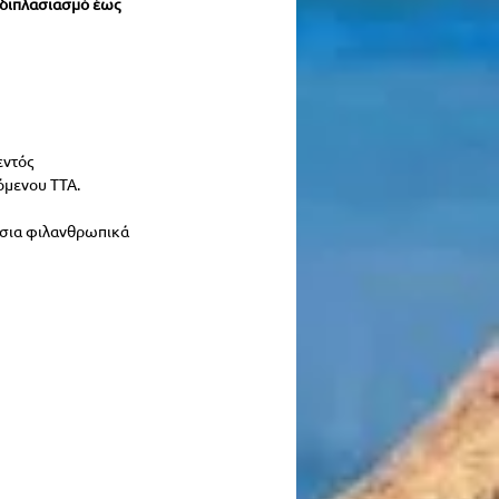
διπλασιασμό έως 
ντός 
όμενου ΤΤΑ.
μόσια φιλανθρωπικά 