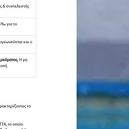
ης & συντελεστής 
5‰ για το 
υγχωνεύεται και ο 
 ρεύματος
. Η μη 
κοπή 
ρακτηρίζοντας το 
ΤΑ, το οποίο 