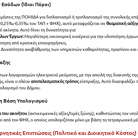
 Εσόδων (Ίδιοι Πόροι)
ιμήσεις της ΠΟΜΙΔΑ για διπλασιασμό ή τριπλασιασμό της συνολικής επ
 0,25‰-0,35‰ του ΤΑΠ + ΦΗΧ), αυτό μεταφράζεται σε 
θεαματική αύξη
 ακίνητα. Αυτό δίνει τη δυνατότητα για:
λων Έργων:
 Μεγαλύτερη οικονομική ευχέρεια για την υλοποίηση έργων
ρτηση από κρατικές επιχορηγήσεις.
 Δυνατότητα αναβάθμισης των υπηρεσιών καθαριότητας, πρασίνου και
αξης
των λογαριασμών ηλεκτρικού ρεύματος, με την απειλή της διακοπής τη
, είναι ο πλέον 
αποτελεσματικός τρόπος
 είσπραξης. Αυτό διασφαλίζει 
ολογισμό του Δήμου.
ιη Βάση Υπολογισμού
α του ακινήτου
 (αντικειμενικές αξίες/τιμές ζώνης), καθιστώντας τον υπο
νο από τον ΦΗΧ, ο οποίος υπολογιζόταν μόνο με βάση τα τετραγωνικά μέ
Αρνητικές Επιπτώσεις (Πολιτικό και Διοικητικό Κόστος)