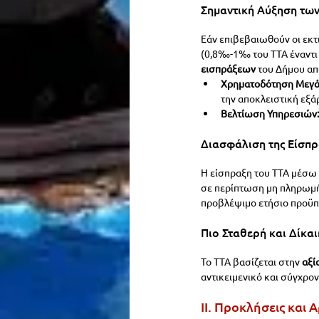
Σημαντική Αύξηση των
Εάν επιβεβαιωθούν οι εκτ
(0,8‰-1‰ του ΤΤΑ έναντι
εισπράξεων
 του Δήμου από
Χρηματοδότηση Μεγά
την αποκλειστική εξά
Βελτίωση Υπηρεσιών:
Διασφάλιση της Είσπρ
Η είσπραξη του ΤΤΑ μέσω 
σε περίπτωση μη πληρωμής
προβλέψιμο ετήσιο προϋπ
Πιο Σταθερή και Δίκα
Το ΤΤΑ βασίζεται στην 
αξί
αντικειμενικό και σύγχρο
II. Προκλήσεις και 