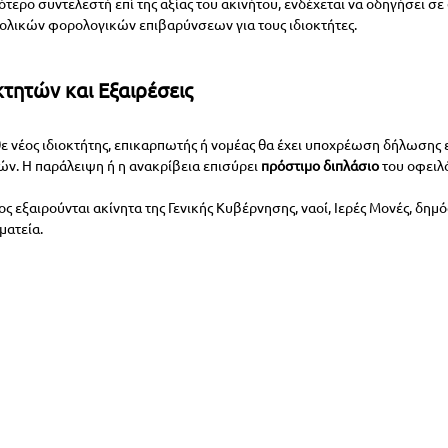
τερο συντελεστή επί της αξίας του ακινήτου, ενδέχεται να οδηγήσει σε 
ολικών φορολογικών επιβαρύνσεων για τους ιδιοκτήτες.
τητών και Εξαιρέσεις
ε νέος ιδιοκτήτης, επικαρπωτής ή νομέας θα έχει υποχρέωση δήλωσης ε
. Η παράλειψη ή η ανακρίβεια επισύρει 
πρόστιμο διπλάσιο
 του οφειλ
λος εξαιρούνται ακίνητα της Γενικής Κυβέρνησης, ναοί, Ιερές Μονές, δη
ματεία.