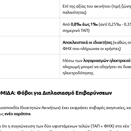
Επί της αξίας του ακινήτου (τιμή ζών
παλαιότητας)
Από 
0,8‰ έως 1‰
 (αντί 0,25‰ - 0,3
σημερινό ΤΑΠ)
Αποκλειστικά οι ιδιοκτήτες
 (καθώς σ
ΦΗΧ που πλήρωναν οι χρήστες)
Μέσω των 
λογαριασμών ηλεκτρικού
πληρωμή μπορεί να οδηγήσει σε δια
ηλεκτροδότησης
ΟΜΙΔΑ: Φόβοι για Διπλασιασμό Επιβαρύνσεων
μοσπονδία Ιδιοκτητών Ακινήτων) έχει εκφράσει σοβαρές ανησυχίες, χα
ως 
«νέο χαράτσι»
.
 ότι η συγχώνευση των δύο υφιστάμενων τελών (ΤΑΠ + ΦΗΧ) στο νέο Τ