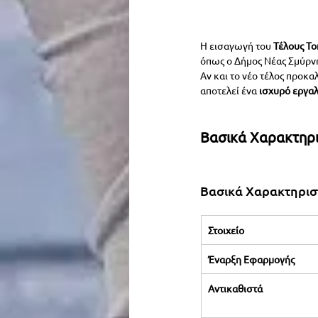
Η εισαγωγή του 
Τέλους Το
όπως ο Δήμος Νέας Σμύρν
Αν και το νέο τέλος προκαλ
αποτελεί ένα 
ισχυρό εργαλ
Βασικά Χαρακτηρι
Βασικά Χαρακτηριστ
Στοιχείο
Έναρξη Εφαρμογής
Αντικαθιστά