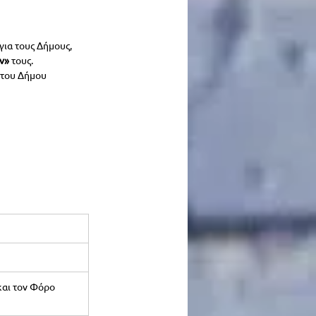
ια τους Δήμους, 
ν»
 τους.
 του Δήμου 
και τον Φόρο 