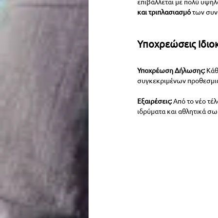
επιβάλλεται με πολύ υψηλό
και τριπλασιασμό
 των συν
Υποχρεώσεις Ιδιοκ
Υποχρέωση Δήλωσης:
 Κάθ
συγκεκριμένων προθεσμιών
Εξαιρέσεις:
 Από το νέο τέ
ιδρύματα και αθλητικά σω