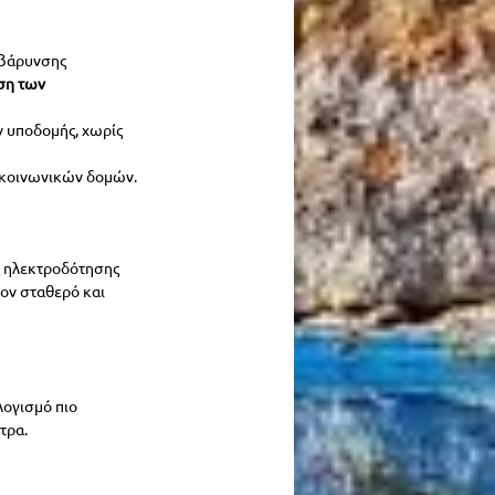
ιβάρυνσης 
ση των 
 υποδομής, χωρίς 
 κοινωνικών δομών.
ς ηλεκτροδότησης 
τον σταθερό και 
λογισμό πιο 
τρα.