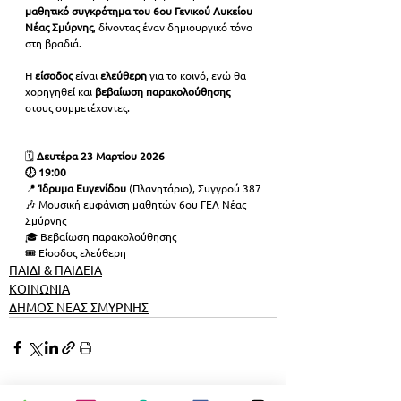
μαθητικό συγκρότημα του 6ου Γενικού Λυκείου 
Νέας Σμύρνης
, δίνοντας έναν δημιουργικό τόνο 
στη βραδιά.
Η 
είσοδος 
είναι 
ελεύθερη 
για το κοινό, ενώ θα 
χορηγηθεί και 
βεβαίωση παρακολούθησης
στους συμμετέχοντες.
🗓️ 
Δευτέρα 23 Μαρτίου 2026
🕖 19:00
📍 
Ίδρυμα Ευγενίδου
 (Πλανητάριο), Συγγρού 387
🎶 Μουσική εμφάνιση μαθητών 6ου ΓΕΛ Νέας 
Σμύρνης
🎓 Βεβαίωση παρακολούθησης
🎟️ Είσοδος ελεύθερη
ΠΑΙΔΙ & ΠΑΙΔΕΙΑ
ΚΟΙΝΩΝΙΑ
ΔΗΜΟΣ ΝΕΑΣ ΣΜΥΡΝΗΣ