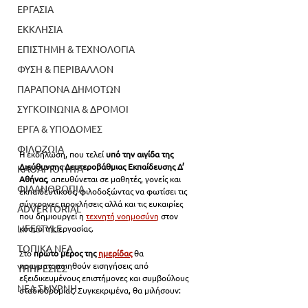
ΕΡΓΑΣΙΑ
ΕΚΚΛΗΣΙΑ
ΕΠΙΣΤΗΜΗ & ΤΕΧΝΟΛΟΓΙΑ
ΦΥΣΗ & ΠΕΡΙΒΑΛΛΟΝ
ΠΑΡΑΠΟΝΑ ΔΗΜΟΤΩΝ
ΣΥΓΚΟΙΝΩΝΙΑ & ΔΡΟΜΟΙ
ΕΡΓΑ & ΥΠΟΔΟΜΕΣ
ΦΙΛΟΖΩΙΑ
Η εκδήλωση, που τελεί 
υπό την αιγίδα της 
Διεύθυνσης Δευτεροβάθμιας Εκπαίδευσης Δ’ 
ΚΑΘΑΡΙΟΤΗΤΑ
Αθήνας
, απευθύνεται σε μαθητές, γονείς και 
ΦΙΛΑΝΘΡΩΠΙΑ
εκπαιδευτικούς, φιλοδοξώντας να φωτίσει τις 
σύγχρονες προκλήσεις αλλά και τις ευκαιρίες 
ADVERTORIAL
που δημιουργεί η 
τεχνητή νοημοσύνη
 στον 
LIFESTYLE
κόσμο της εργασίας.
ΤΟΠΙΚΑ ΝΕΑ
Στο 
πρώτο μέρος της 
ημερίδας
 θα 
πραγματοποιηθούν εισηγήσεις από 
ΥΠΗΡΕΣΙΕΣ
εξειδικευμένους επιστήμονες και συμβούλους 
ΝΕΑ ΣΜΥΡΝΗ
σταδιοδρομίας. Συγκεκριμένα, θα μιλήσουν: