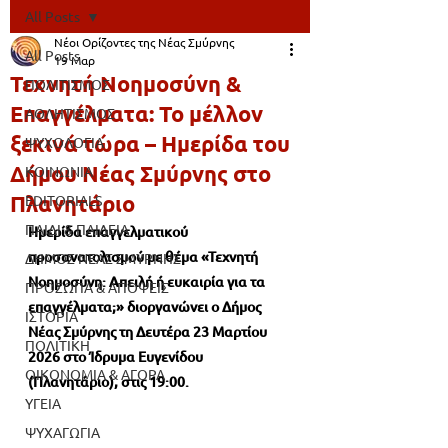
All Posts
Νέοι Ορίζοντες της Νέας Σμύρνης
All Posts
19 Μαρ
Τεχνητή Νοημοσύνη &
ΠΟΛΙΤΙΣΜΟΣ
Επαγγέλματα: Το μέλλον
ΑΘΛΗΤΙΣΜΟΣ
ξεκινά τώρα – Ημερίδα του
ΨΥΧΟΛΟΓΙΑ
Δήμου Νέας Σμύρνης στο
ΚΟΙΝΩΝΙΑ
Πλανητάριο
EDITORIALS
ΠΑΙΔΙ & ΠΑΙΔΕΙΑ
Ημερίδα επαγγελματικού 
προσανατολισμού με θέμα «Τεχνητή 
ΔΗΜΟΣ ΝΕΑΣ ΣΜΥΡΝΗΣ
Νοημοσύνη: Απειλή ή ευκαιρία για τα 
ΠΡΟΣΩΠΑ & ΑΠΟΨΕΙΣ
επαγγέλματα;» διοργανώνει ο Δήμος 
ΙΣΤΟΡΙΑ
Νέας Σμύρνης τη Δευτέρα 23 Μαρτίου 
ΠΟΛΙΤΙΚΗ
2026 στο Ίδρυμα Ευγενίδου 
ΟΙΚΟΝΟΜΙΑ & ΑΓΟΡΑ
(Πλανητάριο), στις 19:00.
ΥΓΕΙΑ
ΨΥΧΑΓΩΓΙΑ