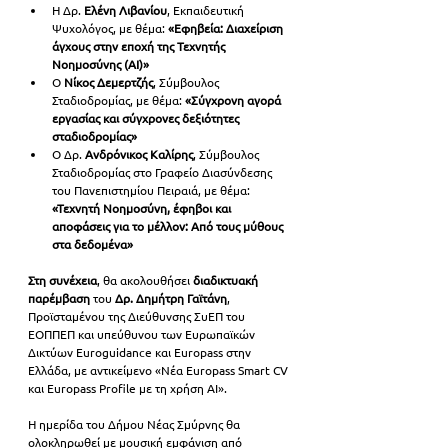
Η Δρ.
 Ελένη Λιβανίου
, Εκπαιδευτική 
Ψυχολόγος, με θέμα: 
«Εφηβεία: Διαχείριση 
άγχους στην εποχή της Τεχνητής 
Νοημοσύνης (AI)»
Ο 
Νίκος Δεμερτζής
, Σύμβουλος 
Σταδιοδρομίας, με θέμα: 
«Σύγχρονη αγορά 
εργασίας και σύγχρονες δεξιότητες 
σταδιοδρομίας»
Ο Δρ. 
Ανδρόνικος Καλίρης
, Σύμβουλος 
Σταδιοδρομίας στο Γραφείο Διασύνδεσης 
του Πανεπιστημίου Πειραιά, με θέμα: 
«Τεχνητή Νοημοσύνη, έφηβοι και 
αποφάσεις για το μέλλον: Από τους μύθους 
στα δεδομένα»
Στη συνέχεια
, θα ακολουθήσει 
διαδικτυακή 
παρέμβαση
 του 
Δρ. Δημήτρη Γαϊτάνη
, 
Προϊσταμένου της Διεύθυνσης ΣυΕΠ του 
ΕΟΠΠΕΠ και υπεύθυνου των Ευρωπαϊκών 
Δικτύων Euroguidance και Europass στην 
Ελλάδα, με αντικείμενο «Νέα Europass Smart CV 
και Europass Profile με τη χρήση AI».
Η ημερίδα του Δήμου Νέας Σμύρνης θα 
ολοκληρωθεί με μουσική εμφάνιση από 