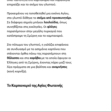
επηρεάζει και το σχήμα του γλυπτού.
Προκειμένου να τοποθετηθεί μια εικόνα Αγίου, 
στο γλυπτό δόθηκε το 
σχήμα από προσκυνητάρι
. 
Σε διάφορα σημεία μπήκαν 
λουλούδια
, όπως 
συνηθίζεται στις εκκλησίες. Οι 
φλόγες 
παραπέμπουν στην μεγάλη πυρκαγιά που 
κατέστρεψε τη Σμύρνη και το καμπαναριό.
Στο πάτωμα του γλυπτού, η γαλάζια επιφάνεια 
σε συνδυασμό με τα ασημένια χαρτόνια που 
στέκονται όρθια πάνω της παραπέμπουν στη 
θάλασσα 
και στα 
καράβια 
με τα οποία έφυγαν οι 
Έλληνες από τη Σμύρνη, έχοντας πάρει μαζί τους 
λίγα πράγματα σε μια βαλίτσα και 
αναμνήσεις 
(κενή κορνίζα).
Το Καμπαναριό της Αγίας Φωτεινής