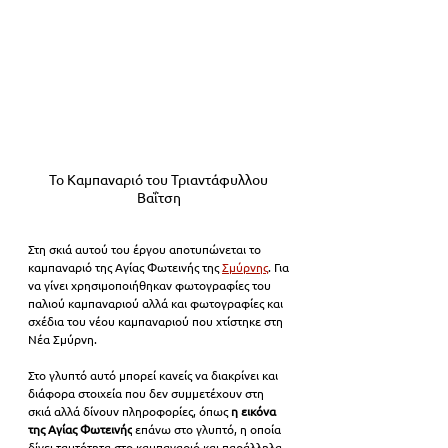
Το Καμπαναριό του Τριαντάφυλλου 
Βαΐτση 
Στη σκιά αυτού του έργου αποτυπώνεται το 
καμπαναριό της Αγίας Φωτεινής της 
Σμύρνης
. Για 
να γίνει χρησιμοποιήθηκαν φωτογραφίες του 
παλιού καμπαναριού αλλά και φωτογραφίες και 
σχέδια του νέου καμπαναριού που χτίστηκε στη 
Νέα Σμύρνη.
Στο γλυπτό αυτό μπορεί κανείς να διακρίνει και 
διάφορα στοιχεία που δεν συμμετέχουν στη 
σκιά αλλά δίνουν πληροφορίες, όπως 
η εικόνα 
της Αγίας Φωτεινής
 επάνω στο γλυπτό, η οποία 
δίνει ταυτότητα στο καμπαναριό και παράλληλα 