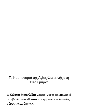
Το Καμπαναριό της Αγίας Φωτεινής στη 
Νέα Σμύρνη
Ο 
Κώστας Μισαηλίδης 
γράφει για το καμπαναριό 
στο βιβλίο του «Η καταστροφή και οι τελευταίες 
μέρες της Σμύρνης»: 