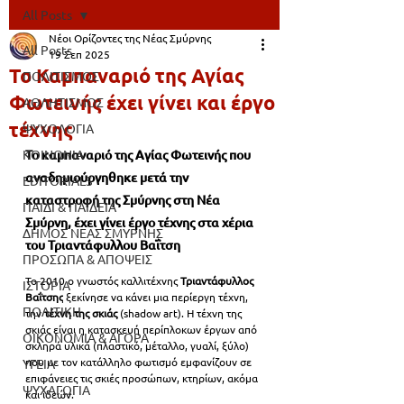
All Posts
Νέοι Ορίζοντες της Νέας Σμύρνης
All Posts
19 Σεπ 2025
Το Καμπαναριό της Αγίας
ΠΟΛΙΤΙΣΜΟΣ
Φωτεινής έχει γίνει και έργο
ΑΘΛΗΤΙΣΜΟΣ
τέχνης
ΨΥΧΟΛΟΓΙΑ
ΚΟΙΝΩΝΙΑ
Το καμπαναριό της Αγίας Φωτεινής που 
αναδημιούργηθηκε μετά την 
EDITORIALS
καταστροφή της Σμύρνης στη Νέα 
ΠΑΙΔΙ & ΠΑΙΔΕΙΑ
Σμύρνη, έχει γίνει έργο τέχνης στα χέρια 
ΔΗΜΟΣ ΝΕΑΣ ΣΜΥΡΝΗΣ
του Τριαντάφυλλου Βαΐτση 
ΠΡΟΣΩΠΑ & ΑΠΟΨΕΙΣ
Το 2010 ο
 γνωστός καλλιτέχνης 
Τριαντάφυλλος 
ΙΣΤΟΡΙΑ
Βαΐτσης
 ξεκίνησε να κάνει μια περίεργη τέχνη, 
ΠΟΛΙΤΙΚΗ
την 
τέχνη της σκιάς 
(shadow art)
. 
Η τέχνη της 
σκιάς είναι η κατασκευή περίπλοκων έργων από 
ΟΙΚΟΝΟΜΙΑ & ΑΓΟΡΑ
σκληρά υλικά 
(πλαστικό, μέταλλο, γυαλί, ξύλο) 
που με τον κατάλληλο φωτισμό εμφανίζουν σε 
ΥΓΕΙΑ
επιφάνειες τις σκιές προσώπων, κτηρίων, ακόμα 
ΨΥΧΑΓΩΓΙΑ
και ιδεών.