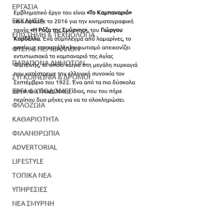
ΕΡΓΑΣΙΑ
Εμβληματικό έργο του είναι 
«Το Καμπαναριό»
ΕΚΚΛΗΣΙΑ
που έφτιαξε το 2016 για την κινηματογραφική 
ταινία 
«Η Ρόζα της Σμύρνης», 
του 
Γιώργου 
ΕΠΙΣΤΗΜΗ & ΤΕΧΝΟΛΟΓΙΑ
Κορδέλλα
. 
Ένα σύμπλεγμα από λαμαρίνες, το 
οποίο με τον κατάλληλο φωτισμό απεικονίζει 
ΦΥΣΗ & ΠΕΡΙΒΑΛΛΟΝ
εντυπωσιακά το καμπαναριό της Αγίας 
ΠΑΡΑΠΟΝΑ ΔΗΜΟΤΩΝ
Φωτεινής, το οποίο κάηκε στη μεγάλη πυρκαγιά 
που κατέστρεψε την ελληνική συνοικία τον 
ΣΥΓΚΟΙΝΩΝΙΑ & ΔΡΟΜΟΙ
Σεπτέμβριο του 1922. 
Ένα από τα πιο δύσκολα 
ΕΡΓΑ & ΥΠΟΔΟΜΕΣ
έργα του, όπως λέει ο ίδιος, που του πήρε 
περίπου δυο μήνες για να το ολοκληρώσει. 
ΦΙΛΟΖΩΙΑ
ΚΑΘΑΡΙΟΤΗΤΑ
ΦΙΛΑΝΘΡΩΠΙΑ
ADVERTORIAL
LIFESTYLE
ΤΟΠΙΚΑ ΝΕΑ
ΥΠΗΡΕΣΙΕΣ
ΝΕΑ ΣΜΥΡΝΗ