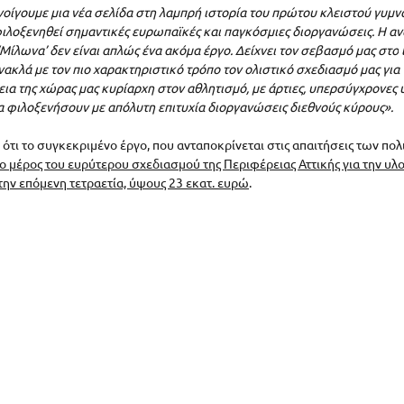
νοίγουμε μια νέα σελίδα στη λαμπρή ιστορία του πρώτου κλειστού γυμν
 φιλοξενηθεί σημαντικές ευρωπαϊκές και παγκόσμιες διοργανώσεις. Η α
Μίλωνα’ δεν είναι απλώς ένα ακόμα έργο. Δείχνει τον σεβασμό μας στο
ανακλά με τον πιο χαρακτηριστικό τρόπο τον ολιστικό σχεδιασμό μας γι
α της χώρας μας κυρίαρχη στον αθλητισμό, με άρτιες, υπερσύγχρονες 
να φιλοξενήσουν με απόλυτη επιτυχία διοργανώσεις διεθνούς κύρους».
ότι το συγκεκριμένο έργο, που ανταποκρίνεται στις απαιτήσεις των πολ
ο μέρος του ευρύτερου σχεδιασμού της Περιφέρειας Αττικής για την υλ
ν επόμενη τετραετία, ύψους 23 εκατ. ευρώ
.