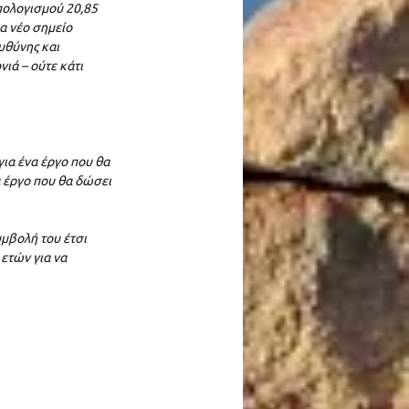
ολογισμού 20,85 
α νέο σημείο 
υθύνης και 
ιά – ούτε κάτι 
ια ένα έργο που θα 
 έργο που θα δώσει 
μβολή του έτσι 
ετών για να 