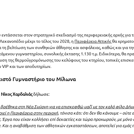
υ εντάσσεται στον στρατηγικό σχεδιασμό της περιφερειακής αρχής για 
εκανοπέδιο μέχρι το τέλος του 2028, η 
Περιφέρεια Αττικής 
θα χρηματο
για τη βελτίωση των συνθηκών άθλησης και ασφάλειας, καθώς και για την
τάμενου γυμναστηρίου, συνολικής έκτασης 1.130 τ.μ. Ειδικότερα, θα πρ
χυση της θερμοϋγρομόνωσης του κελύφους του κτηρίου, τοπικές επισκευ
 VIP και των αποδυτηρίων.
ειστό Γυμναστήριο του Μίλωνα
Νίκος Χαρδαλιάς 
δήλωσε: 
ν βρέθηκα στη Νέα Σμύρνη για να επισκεφθώ μαζί με τον καλό φίλο Δήμ
ιεί η Περιφέρεια στην περιοχή
, τόνισα κάτι: ότι δεν θα κάνουμε – ούτε
ς. Έργα που είχαν κολλήσει επί δεκαετίες και τώρα προχωρούν, με μόνο 
 Και η αναβάθμιση των αθλητικών εγκαταστάσεων, αποτελεί για εμάς 