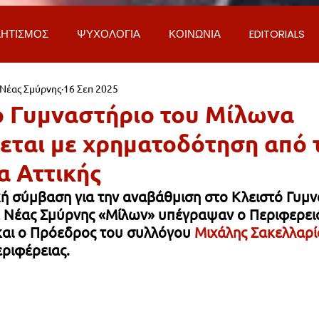
ΗΤΙΣΜΟΣ
ΨΥΧΟΛΟΓΙΑ
ΚΟΙΝΩΝΙΑ
EDITORIALS
 Νέας Σμύρνης
16 Σεπ 2025
ΡΟΣΩΠΑ & ΑΠΟΨΕΙΣ
ΙΣΤΟΡΙΑ
ΠΟΛΙΤΙΚΗ
ΟΙΚΟΝ
ό Γυμναστήριο του Μίλωνα
εται με χρηματοδότηση από 
ΕΚΚΛΗΣΙΑ
ΕΠΙΣΤΗΜΗ & ΤΕΧΝΟΛΟΓΙΑ
ΦΥΣΗ & ΠΕΡΙ
α Αττικής
ή σύμβαση για την αναβάθμιση στο Κλειστό Γυμνα
ΓΚΟΙΝΩΝΙΑ & ΔΡΟΜΟΙ
ΕΡΓΑ & ΥΠΟΔΟΜΕΣ
ΦΙΛΟΖΩΙ
 Νέας Σμύρνης «Μίλων» υπέγραψαν ο Περιφερειά
και ο Πρόεδρος του συλλόγου 
Μιχάλης Σακελλαρί
εριφέρειας.
AL
LIFESTYLE
ΤΟΠΙΚΑ ΝΕΑ
ΥΠΗΡΕΣΙΕΣ
ΝΕΑ