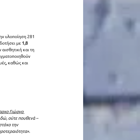
την υλοποίηση 281 
δοτήσει με 
1,8 
 αισθητική και τη 
αγματοποιηθούν 
ές, καθώς και 
αρχο Γιώργο 
 εδώ, ούτε πουθενά – 
στόχο την 
προτεραιότητα»
.