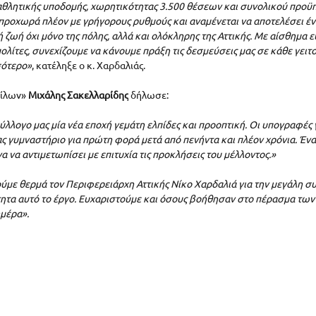
θλητικής υποδομής, χωρητικότητας 3.500 θέσεων και συνολικού προϋπ
 προχωρά πλέον με γρήγορους ρυθμούς και αναμένεται να αποτελέσει έν
 ζωή όχι μόνο της πόλης, αλλά και ολόκληρης της Αττικής. Με αίσθημα ε
ολίτες, συνεχίζουμε να κάνουμε πράξη τις δεσμεύσεις μας σε κάθε γειτον
σότερο»
, κατέληξε ο κ. Χαρδαλιάς.
ίλων» 
Μιχάλης Σακελλαρίδης
 δήλωσε:
ύλλογο μας μία νέα εποχή γεμάτη ελπίδες και προοπτική. Οι υπογραφές γ
ας γυμναστήριο για πρώτη φορά μετά από πενήντα και πλέον χρόνια. Ένα
 να αντιμετωπίσει με επιτυχία τις προκλήσεις του μέλλοντος.» 
ύμε θερμά τον Περιφερειάρχη Αττικής Νίκο Χαρδαλιά για την μεγάλη συ
τητα αυτό το έργο. Ευχαριστούμε και όσους βοήθησαν στο πέρασμα των 
μέρα».