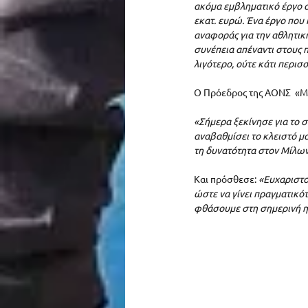
ακόμα εμβληματικό έργο α
εκατ. ευρώ. Ένα έργο που
αναφοράς για την αθλητική
συνέπεια απέναντι στους π
λιγότερο, ούτε κάτι περισ
Ο Πρόεδρος της ΑΟΝΣ  «Μ
«Σήμερα ξεκίνησε για το σ
αναβαθμίσει το κλειστό μ
τη δυνατότητα στον Μίλωνα
Και πρόσθεσε: 
«Ευχαριστο
ώστε να γίνει πραγματικό
φθάσουμε στη σημερινή η