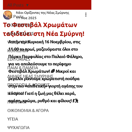
All Posts
Νέοι Ορίζοντες της Νέας Σμύρνης
All Posts
11 Νοε 2025
Το Φεστιβάλ Χρωμάτων
ΠΟΛΙΤΙΣΜΟΣ
ταξιδεύει στη Νέα Σμύρνη!
ΑΘΛΗΤΙΣΜΟΣ
Αυτήν την Κυριακή 16 Νοεμβρίου, στις 
ΨΥΧΟΛΟΓΙΑ
11:00 το πρωί, μαζευόμαστε όλοι στο 
ΚΟΙΝΩΝΙΑ
Πάρκο Παμφυλίας στο Παλαιό Φάληρο, 
EDITORIALS
για να απολαύσουμε το περίφημο 
ΠΑΙΔΙ & ΠΑΙΔΕΙΑ
Φεστιβάλ Χρωμάτων! 🌈 Μικροί και 
ΔΗΜΟΣ ΝΕΑΣ ΣΜΥΡΝΗΣ
μεγάλοι ρίχνουμε χρωματιστή πούδρα 
ΠΡΟΣΩΠΑ & ΑΠΟΨΕΙΣ
στην πιο «επιθετική» γιορτή αγάπης του 
ΙΣΤΟΡΙΑ
κόσμου! Γιατί η ζωή μας θέλει χαρά, 
αγάπη, χρώμα, ρυθμό και φίλους! 💃🕺
ΠΟΛΙΤΙΚΗ
ΟΙΚΟΝΟΜΙΑ & ΑΓΟΡΑ
ΥΓΕΙΑ
ΨΥΧΑΓΩΓΙΑ