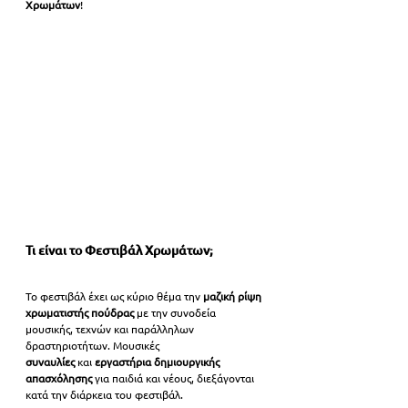
Χρωμάτων
!
Τι είναι το Φεστιβάλ Χρωμάτων;
Το φεστιβάλ έχει ως κύριο θέμα την 
μαζική ρίψη 
χρωματιστής πούδρας
 με την συνοδεία 
μουσικής, τεχνών και παράλληλων 
δραστηριοτήτων. Μουσικές 
συναυλίες
 και
 εργαστήρια δημιουργικής 
απασχόλησης 
για παιδιά και νέους, διεξάγονται 
κατά την διάρκεια του φεστιβάλ.