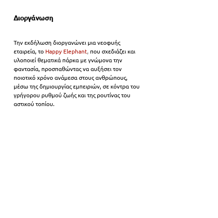
Διοργάνωση
Την εκδήλωση διοργανώνει μια νεοφυής 
εταιρεία, το 
Happy Elephant
, 
που σχεδιάζει και 
υλοποιεί θεματικά πάρκα με γνώμονα την 
φαντασία, προσπαθώντας να αυξήσει τον 
ποιοτικό χρόνο ανάμεσα στους ανθρώπους, 
μέσω της δημιουργίας εμπειριών, σε κόντρα του 
γρήγορου ρυθμού ζωής και της ρουτίνας του 
αστικού τοπίου.