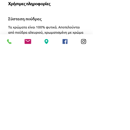
Χρήσιμες πληροφορίες
Σύσταση πούδρας
Τα χρώματα είναι 100% φυτικά. Αποτελούνται 
από πούδρα αλευριού, χρωματισμένη με χρώμα 
ζαχαροπλαστικής. Επομένως, είναι κατάλληλα 
για κάθε ηλικία — από 0 έως 102 ετών.
Πλύσιμο ρούχων
Το χρώμα αφαιρείται από τα ρούχα με ένα απλό 
πλύσιμο στο πλυντήριο.
Μην το χάσεις! - Tag τους φίλους σου και έλα να 
νιώσουμε το φθινόπωρο αλλιώς!