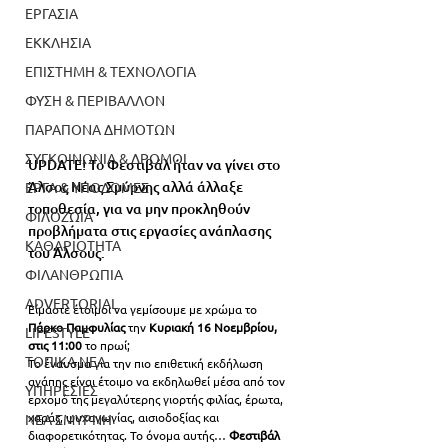
ΕΡΓΑΣΙΑ
ΕΚΚΛΗΣΙΑ
ΕΠΙΣΤΗΜΗ & ΤΕΧΝΟΛΟΓΙΑ
ΦΥΣΗ & ΠΕΡΙΒΑΛΛΟΝ
ΠΑΡΑΠΟΝΑ ΔΗΜΟΤΩΝ
ΣΥΓΚΟΙΝΩΝΙΑ & ΔΡΟΜΟΙ
UPDATE! Το Φεστιβάλ ήταν να γίνει στο 
Άλσος Νέας Σμύρνης αλλά άλλαξε 
ΕΡΓΑ & ΥΠΟΔΟΜΕΣ
τοποθεσία, για να μην προκληθούν 
ΦΙΛΟΖΩΙΑ
προβλήματα στις εργασίες ανάπλασης 
ΚΑΘΑΡΙΟΤΗΤΑ
του Άλσους.
ΦΙΛΑΝΘΡΩΠΙΑ
ADVERTORIAL
Είμαστε έτοιμοι να γεμίσουμε με χρώμα το 
Πάρκο Παμφυλίας
 την 
Κυριακή 16 Νοεμβρίου, 
LIFESTYLE
στις 11:00 
το πρωί;  
ΤΟΠΙΚΑ ΝΕΑ
Το έναυσμα για την πιο επιθετική εκδήλωση 
αγάπης είναι έτοιμο να εκδηλωθεί μέσα από τον 
ΥΠΗΡΕΣΙΕΣ
ερχομό της μεγαλύτερης γιορτής φιλίας, έρωτα, 
χαράς, ψυχαγωγίας, αισιοδοξίας και 
ΝΕΑ ΣΜΥΡΝΗ
διαφορετικότητας. Το όνομα αυτής… 
Φεστιβάλ 