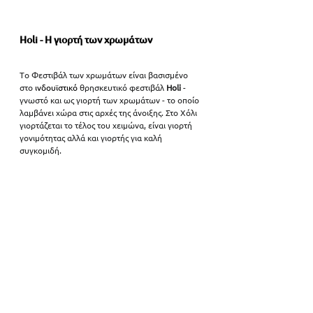
Ηoli - Η γιορτή των χρωμάτων
Tο Φεστιβάλ των χρωμάτων είναι βασισμένο 
στο
ινδουϊστικό 
θρησκευτικό φεστιβάλ 
Ηoli
 - 
γνωστό και ως γιορτή των χρωμάτων -
το οποίο 
λαμβάνει χώρα στις αρχές της άνοιξης. Στο Χόλι 
γιορτάζεται το τέλος του χειμώνα, είναι γιορτή 
γονιμότητας αλλά και γιορτής για καλή 
συγκομιδή.