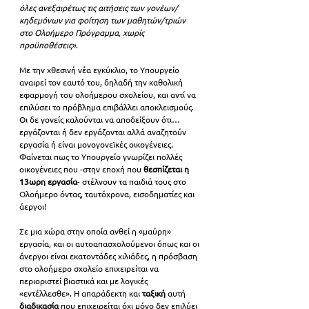
όλες ανεξαιρέτως τις αιτήσεις των γονέων/
κηδεμόνων για φοίτηση των μαθητών/τριών 
στο Ολοήμερο Πρόγραμμα, χωρίς 
προϋποθέσεις»
.
Με την χθεσινή νέα εγκύκλιο, το Υπουργείο 
αναιρεί τον εαυτό του, δηλαδή την καθολική 
εφαρμογή του ολοήμερου σχολείου, και αντί να 
επιλύσει το πρόβλημα επιβάλλει αποκλεισμούς. 
Οι δε γονείς καλούνται να αποδείξουν ότι… 
εργάζονται ή δεν εργάζονται αλλά αναζητούν 
εργασία ή είναι μονογονεϊκές οικογένειες. 
Φαίνεται πως το Υπουργείο γνωρίζει πολλές 
οικογένειες που -στην εποχή που 
θεσπίζεται η 
13ωρη εργασία
- στέλνουν τα παιδιά τους στο 
Ολοήμερο όντας, ταυτόχρονα, εισοδηματίες και 
άεργοι!
Σε μια χώρα στην οποία ανθεί η «μαύρη» 
εργασία, και οι αυτοαπασχολούμενοι όπως και οι 
άνεργοι είναι εκατοντάδες χιλιάδες, η πρόσβαση 
στο ολοήμερο σχολείο επιχειρείται να 
περιοριστεί βιαστικά και με λογικές 
«εντέλλεσθε». Η απαράδεκτη και 
ταξική 
αυτή 
διαδικασία 
που επιχειρείται όχι μόνο δεν επιλύει 