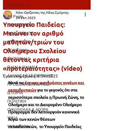
All Posts
Νέοι Ορίζοντες της Νέας Σμύρνης
All Posts
24 Σεπ 2025
Υπουργείο Παιδείας:
ΠΟΛΙΤΙΣΜΟΣ
Μειώνει τον αριθμό
ΑΘΛΗΤΙΣΜΟΣ
μαθητών/τριών του
ΨΥΧΟΛΟΓΙΑ
Ολοήμερου Σχολείου
ΚΟΙΝΩΝΙΑ
θέτοντας κριτήρια
EDITORIALS
«προτεραιότητας» (video)
ΠΑΙΔΙ & ΠΑΙΔΕΙΑ
ΔΗΜΟΣ ΝΕΑΣ ΣΜΥΡΝΗΣ
Έγινε ενημέρωση:
8 Οκτ 2025
Μετά τις 
έντονες αντιδράσεις γονέων και 
ΠΡΟΣΩΠΑ & ΑΠΟΨΕΙΣ
εκπαιδευτικών
 για το γεγονός ότι στα 
ΙΣΤΟΡΙΑ
περισσότερα σχολεία η Πρωινή Ζώνη, το 
ΠΟΛΙΤΙΚΗ
Ολοήμερο και το Διευρυμένο Ολοήμερο 
ΟΙΚΟΝΟΜΙΑ & ΑΓΟΡΑ
Πρόγραμμα δεν λειτουργούν κανονικά 
ΥΓΕΙΑ
λόγω των κενών θέσεων 
ΨΥΧΑΓΩΓΙΑ
εκπαιδευτικών,  το Υπουργείο Παιδείας 