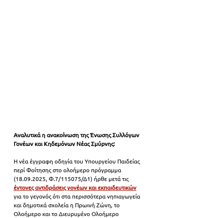
Αναλυτικά η ανακοίνωση της Ένωσης Συλλόγων 
Γονέων και Κηδεμόνων Νέας Σμύρνης:
Η νέα έγγραφη οδηγία του Υπουργείου Παιδείας 
περί Φοίτησης στο ολοήμερο πρόγραμμα 
(18.09.2025, Φ.7/115075/Δ1) ήρθε μετά τις 
έντονες αντιδράσεις γονέων και εκπαιδευτικών
για το γεγονός ότι στα περισσότερα νηπιαγωγεία 
και δημοτικά σχολεία η Πρωινή Ζώνη, το 
Ολοήμερο και το Διευρυμένο Ολοήμερο 