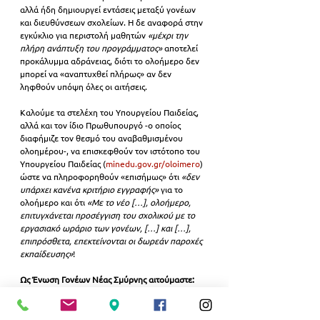
αλλά ήδη δημιουργεί εντάσεις μεταξύ γονέων 
και διευθύνσεων σχολείων. Η δε αναφορά στην 
εγκύκλιο για περιστολή μαθητών 
«μέχρι την 
πλήρη ανάπτυξη του προγράμματος»
 αποτελεί 
προκάλυμμα αδράνειας, διότι το ολοήμερο δεν 
μπορεί να «αναπτυχθεί πλήρως» αν δεν 
ληφθούν υπόψη όλες οι αιτήσεις.
Καλούμε τα στελέχη του Υπουργείου Παιδείας, 
αλλά και τον ίδιο Πρωθυπουργό -ο οποίος 
διαφήμιζε τον θεσμό του αναβαθμισμένου 
ολοημέρου-, να επισκεφθούν τον ιστότοπο του 
Υπουργείου Παιδείας (
minedu.gov.gr/oloimero
) 
ώστε να πληροφορηθούν «επισήμως» ότι 
«δεν 
υπάρχει κανένα κριτήριο εγγραφής»
 για το 
ολοήμερο και ότι 
«Με το νέο […], ολοήμερο, 
επιτυγχάνεται προσέγγιση του σχολικού με το 
εργασιακό ωράριο των γονέων, […] και […], 
επιπρόσθετα, επεκτείνονται οι δωρεάν παροχές 
εκπαίδευσης»
!
Ως Ένωση Γονέων Νέας Σμύρνης αιτούμαστε:
Άμεσες προσλήψεις εκπαιδευτικών
 και 
εξασφάλιση πόρων και υποδομών
 για να 
λειτουργήσει το ολοήμερο (κανονικό και 