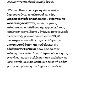
γονέων γίνονται δεκτές χωρίς όρους. 
Η Ένωση θεωρεί πως με τη νέα εγκύκλιο 
δημιουργούνται 
αποκλεισμοί 
και 
νέες 
γραφειοκρατικές απαιτήσεις 
που 
εντείνουν τις 
κοινωνικές ανισότητες
, καθώς οι γονείς 
καλούνται να αποδείξουν την εργασιακή τους 
κατάσταση (εργαζόμενοι, άνεργοι, μονογονεικές 
οικογένειες), γεγονός που επιφέρει
 ταξική 
ανισότητα
, προσπαθώντας να καλύψει την 
υποχρηματοδότηση της παιδείας 
και την
αδράνεια της Πολιτείας
 όσον αφορά στην 
κάλυψη των κενών. Γι' αυτό ζητά απόσυρση της 
εγκυκλίου, άμεση στελέχωση των σχολείων και 
καλεί γονείς και εκπαιδευτικούς σε κοινή δράση 
για την υπεράσπιση του δημόσιου σχολείου.