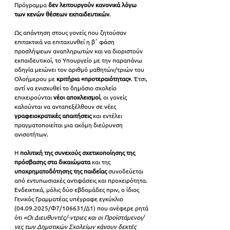
Πρόγραμμα 
δεν λειτουργούν κανονικά λόγω 
των κενών θέσεων εκπαιδευτικών
.
Ως απάντηση στους γονείς που ζητούσαν 
επιτακτικά να επιταχυνθεί η β΄ φάση 
προσλήψεων αναπληρωτών και να διοριστούν 
εκπαιδευτικοί, το Υπουργείο με την παραπάνω 
οδηγία μειώνει τον αριθμό μαθητών/τριών του 
Ολοήμερου με 
κριτήρια «προτεραιότητας»
. Έτσι, 
αντί να ενισχυθεί το δημόσιο σχολείο 
επιχειρούνται 
νέοι αποκλεισμοί
, οι γονείς 
καλούνται να ανταπεξέλθουν σε νέες 
γραφειοκρατικές απαιτήσεις
 και εντέλει 
πραγματοποιείται μια ακόμη διεύρυνση 
ανισοτήτων.
Η 
πολιτική της συνεχούς σχετικοποίησης της 
πρόσβασης στα δικαιώματα
 και της 
υποχρηματοδότησης της παιδείας 
συνοδεύεται 
από εντυπωσιακές αντιφάσεις και προχειρότητα. 
Ενδεικτικά, μόλις δύο εβδομάδες πριν, ο ίδιος 
Γενικός Γραμματέας υπέγραφε εγκύκλιο 
(04.09.2025/Φ7/106631/Δ1) που ανέφερε ρητά 
ότι
 «Οι Διευθυντές/-ντριες και οι Προϊστάμενοι/
νες των Δημοτικών Σχολείων κάνουν δεκτές 