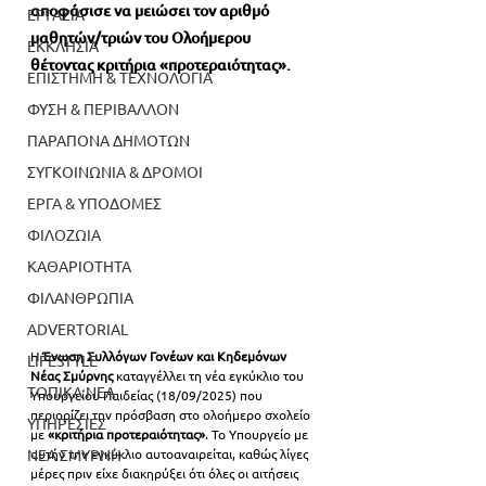
αποφάσισε να μειώσει τον αριθμό 
ΕΡΓΑΣΙΑ
μαθητών/τριών του Ολοήμερου 
ΕΚΚΛΗΣΙΑ
θέτοντας κριτήρια «προτεραιότητας». 
ΕΠΙΣΤΗΜΗ & ΤΕΧΝΟΛΟΓΙΑ
ΦΥΣΗ & ΠΕΡΙΒΑΛΛΟΝ
ΠΑΡΑΠΟΝΑ ΔΗΜΟΤΩΝ
ΣΥΓΚΟΙΝΩΝΙΑ & ΔΡΟΜΟΙ
ΕΡΓΑ & ΥΠΟΔΟΜΕΣ
ΦΙΛΟΖΩΙΑ
ΚΑΘΑΡΙΟΤΗΤΑ
ΦΙΛΑΝΘΡΩΠΙΑ
ADVERTORIAL
Η 
Ένωση Συλλόγων Γονέων και Κηδεμόνων 
LIFESTYLE
Νέας Σμύρνης
 καταγγέλλει τη νέα εγκύκλιο του 
ΤΟΠΙΚΑ ΝΕΑ
Υπουργείου Παιδείας (18/09/2025) που 
περιορίζει την πρόσβαση στο ολοήμερο σχολείο 
ΥΠΗΡΕΣΙΕΣ
με 
«κριτήρια προτεραιότητας»
. Το Υπουργείο με 
ΝΕΑ ΣΜΥΡΝΗ
αυτήν την εγκύκλιο αυτοαναιρείται, καθώς λίγες 
μέρες πριν είχε διακηρύξει ότι όλες οι αιτήσεις 