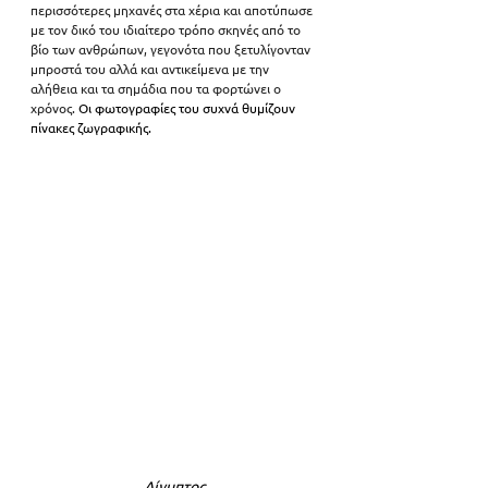
περισσότερες μηχανές στα χέρια και αποτύπωσε 
με τον δικό του ιδιαίτερο τρόπο σκηνές από το 
βίο των ανθρώπων, γεγονότα που ξετυλίγονταν 
μπροστά του αλλά και αντικείμενα με την 
αλήθεια και τα σημάδια που τα φορτώνει ο 
χρόνος. 
Οι φωτογραφίες του συχνά θυμίζουν 
πίνακες ζωγραφικής.
Αίγυπτος