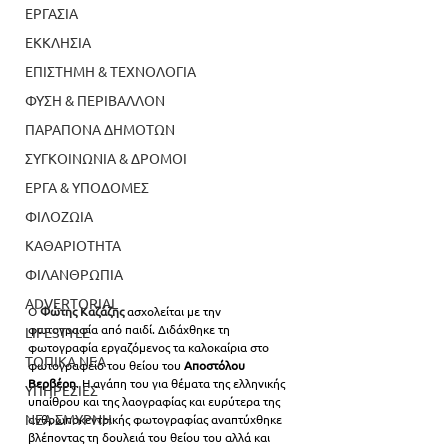
ΕΡΓΑΣΙΑ
ΕΚΚΛΗΣΙΑ
ΕΠΙΣΤΗΜΗ & ΤΕΧΝΟΛΟΓΙΑ
ΦΥΣΗ & ΠΕΡΙΒΑΛΛΟΝ
ΠΑΡΑΠΟΝΑ ΔΗΜΟΤΩΝ
ΣΥΓΚΟΙΝΩΝΙΑ & ΔΡΟΜΟΙ
ΕΡΓΑ & ΥΠΟΔΟΜΕΣ
ΦΙΛΟΖΩΙΑ
ΚΑΘΑΡΙΟΤΗΤΑ
ΦΙΛΑΝΘΡΩΠΙΑ
ADVERTORIAL
Ο 
Φώτης Καζάζης
ασχολείται με την 
φωτογραφία από παιδί. Διδάχθηκε τη 
LIFESTYLE
φωτογραφία εργαζόμενος τα καλοκαίρια στο 
ΤΟΠΙΚΑ ΝΕΑ
φωτογραφείο του θείου του
 Αποστόλου 
Βερβέρη
. Η αγάπη του για θέματα της ελληνικής 
ΥΠΗΡΕΣΙΕΣ
υπαίθρου και της λαογραφίας και ευρύτερα της 
ΝΕΑ ΣΜΥΡΝΗ
ανθρωποκεντρικής φωτογραφίας αναπτύχθηκε 
βλέποντας τη δουλειά του θείου του αλλά και 