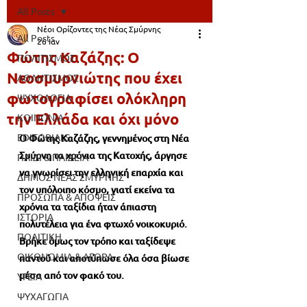
All Posts
Νέοι Ορίζοντες της Νέας Σμύρνης
All Posts
26 Ιαν
Φώτης Καζάζης: Ο
ΠΟΛΙΤΙΣΜΟΣ
Νεοσμυρνιώτης που έχει
ΑΘΛΗΤΙΣΜΟΣ
φωτογραφίσει ολόκληρη
ΨΥΧΟΛΟΓΙΑ
την Ελλάδα και όχι μόνο
ΚΟΙΝΩΝΙΑ
EDITORIALS
Ο Φώτης Καζάζης, γεννημένος στη Νέα 
Σμύρνη τα χρόνια της Κατοχής, άργησε 
ΠΑΙΔΙ & ΠΑΙΔΕΙΑ
να γνωρίσει την ελληνική επαρχία και 
ΔΗΜΟΣ ΝΕΑΣ ΣΜΥΡΝΗΣ
τον υπόλοιπο κόσμο, γιατί εκείνα τα 
ΠΡΟΣΩΠΑ & ΑΠΟΨΕΙΣ
χρόνια τα ταξίδια ήταν άπιαστη 
ΙΣΤΟΡΙΑ
πολυτέλεια για ένα φτωχό νοικοκυριό. 
ΠΟΛΙΤΙΚΗ
Βρήκε όμως τον τρόπο και ταξίδεψε 
ΟΙΚΟΝΟΜΙΑ & ΑΓΟΡΑ
παντού και αποτύπωσε όλα όσα βίωσε 
μέσα από τον φακό του.
ΥΓΕΙΑ
ΨΥΧΑΓΩΓΙΑ