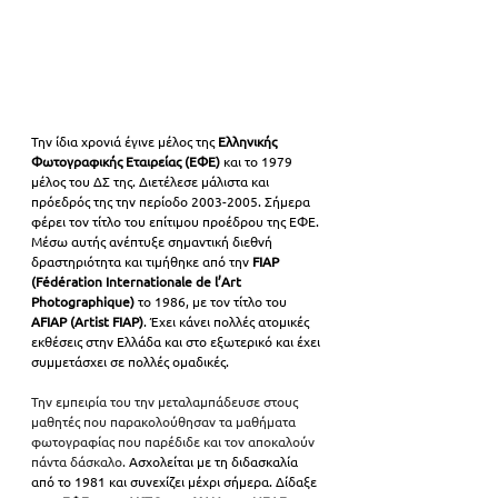
Την ίδια χρονιά έγινε μέλος
 της 
Ελληνικής 
Φωτογραφικής Εταιρείας (ΕΦΕ) 
και
 το 1979 
μέλος του ΔΣ της. Διετέλεσε μάλιστα και 
πρόεδρός της την περίοδο 2003-2005. Σήμερα 
φέρει τον τίτλο του επίτιμου προέδρου της ΕΦΕ. 
Μέσω αυτής ανέπτυξε σημαντική διεθνή 
δραστηριότητα και τιμήθηκε από την 
FIAP 
(Fédération Internationale de l’Art 
Photographique)
 το 1986, με τον τίτλο του 
AFIAP (Artist FIAP)
. Έχει κάνει πολλές ατομικές 
εκθέσεις στην Ελλάδα και στο εξωτερικό και έχει 
συμμετάσχει σε πολλές ομαδικές.
Την εμπειρία του την μεταλαμπάδευσε στους 
μαθητές που παρακολούθησαν τα μαθήματα 
φωτογραφίας που παρέδιδε και τον αποκαλούν 
πάντα δάσκαλο. 
Ασχολείται με τη διδασκαλία 
από το 1981 και συνεχίζει μέχρι σήμερα. Δίδαξε 