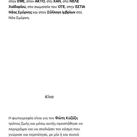
στην 
ΕΦΕ
,
στον 
ΑΚΤΟ
, στη 
ΧΑΝ
, στα 
ΝΕΛΕ 
Χαϊδαρίου
, στο σωματείο του 
ΟΤΕ
, στην 
ΕΣΤΙΑ 
Νέας Σμύρνης
 και στον 
Σύλλογο Ιμβρίων
 στη 
Νέα Σμύρνη.
Κίνα
Η φωτογραφία είναι για τον 
Φώτη Καζάζη
τρόπος ζωής και μέσω αυτής προσπάθησε να 
περιγράψει και να σχολιάσει τον κόσμο που 
γνώρισε και περπάτησε, με μία ή και συχνά 