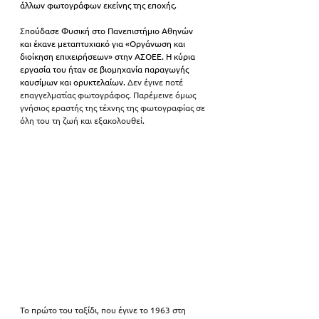
άλλων φωτογράφων εκείνης της εποχής.
Σπ
ούδασε Φυσική στο Πανεπιστήμιο Αθηνών 
και έκανε μεταπτυχιακό για «Οργάνωση και 
διοίκηση επιχειρήσεων» στην ΑΣΟΕΕ. Η κύρια 
εργασία του ήταν σε βιομηχανία παραγωγής 
καυσίμων και ορυκτελαίων. 
Δεν έγινε ποτέ 
επαγγελματίας φωτογράφος. Παρέμεινε όμως 
γνήσιος εραστής της τέχνης της φωτογραφίας σε 
όλη του τη ζωή και εξακολουθεί. 
Το πρώτο του ταξίδι, που έγινε το 1963 στη 