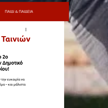
ΠΑΙΔΙ & ΠΑΙΔΕΙΑ
ΟΜΙΑ & ΑΓΟΡΑ
ΥΓΕΙΑ
 Ταινιών
ΒΑΛΛΟΝ
 2ο 
ν Δημοτικό 
ρίου!
Α
ΚΑΘΑΡΙΟΤΗΤΑ
 την ευκαιρία να 
λίμα – και μάλιστα 
 ΣΜΥΡΝΗ