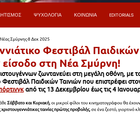
ΗΤΙΣΜΟΣ
ΨΥΧΟΛΟΓΙΑ
ΚΟΙΝΩΝΙΑ
EDITORIALS
 Νέας Σμύρνης
8 Δεκ 2025
ΡΟΣΩΠΑ & ΑΠΟΨΕΙΣ
ΙΣΤΟΡΙΑ
ΠΟΛΙΤΙΚΗ
ΟΙΚΟΝ
ννιάτικο Φεστιβάλ Παιδικών
 είσοδο στη Νέα Σμύρνη!
ΕΚΚΛΗΣΙΑ
ΕΠΙΣΤΗΜΗ & ΤΕΧΝΟΛΟΓΙΑ
ΦΥΣΗ & ΠΕΡΙ
ιστουγέννων ζωντανεύει στη μεγάλη οθόνη, με το
ο Φεστιβάλ Παιδικών Ταινιών που επιστρέφει στο
πόρτινγκ
 από τις 13 Δεκεμβρίου έως τις 4 Ιανουα
ΓΚΟΙΝΩΝΙΑ & ΔΡΟΜΟΙ
ΕΡΓΑ & ΥΠΟΔΟΜΕΣ
ΦΙΛΟΖΩΙ
άθε 
Σάββατο και Κυριακή
, οι μικροί φίλοι του κινηματογράφου θα έχουν
 χριστουγεννιάτικες ταινίες πρώτης προβολής
, σε ένα ζεστό, γιορτινό κ
AL
LIFESTYLE
ΤΟΠΙΚΑ ΝΕΑ
ΥΠΗΡΕΣΙΕΣ
ΝΕΑ