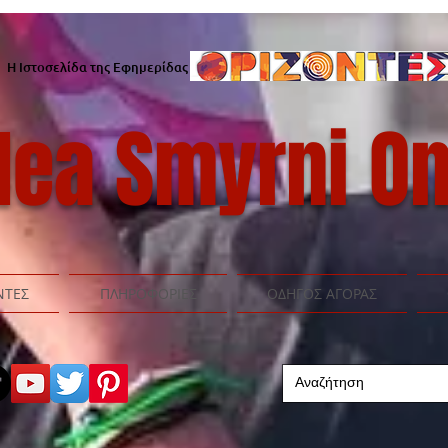
Η Ιστοσελίδα της Εφημερίδας
ea Smyrni On
ΝΤΕΣ
ΠΛΗΡΟΦΟΡΙΕΣ
ΟΔΗΓΟΣ ΑΓΟΡΑΣ