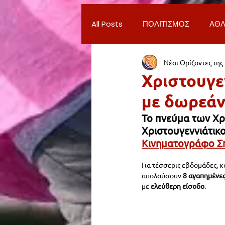
All Posts
ΠΟΛΙΤΙΣΜΟΣ
ΑΘΛ
Νέοι Ορίζοντες της
ΔΗΜΟΣ ΝΕΑΣ ΣΜΥΡΝΗΣ
Π
Χριστουγε
με δωρεάν
ΨΥΧΑΓΩΓΙΑ
ΕΡΓΑΣΙΑ
Το πνεύμα των Χρ
Χριστουγεννιάτικ
Κινηματογράφο Σ
ΠΑΡΑΠΟΝΑ ΔΗΜΟΤΩΝ
ΣΥ
Για τέσσερις εβδομάδες, κ
απολαύσουν 
8 αγαπημένες
ΦΙΛΑΝΘΡΩΠΙΑ
ADVERTORI
με 
ελεύθερη είσοδο
.