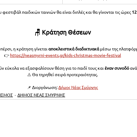
 φεστιβάλ παιδικών ταινιών θα είναι διπλές και θα γίνονται τις ώρες 
12
🪑 Κράτηση Θέσεων
πέρσι, η κράτηση γίνεται 
αποκλειστικά διαδικτυακά
 μέσω της πλατφόρ
👉 
https://neasmyrni-events.gr/kids-christmas-movie-festival
ύν εύκολα να εξασφαλίσουν θέση για το παιδί τους και 
έναν συνοδό
 αν
⚠️ Θα τηρηθεί σειρά προτεραιότητας.
📌 Διοργάνωση: 
Δήμος Νέας Σμύρνης
ΙΣΜΟΣ
ΔΗΜΟΣ ΝΕΑΣ ΣΜΥΡΝΗΣ