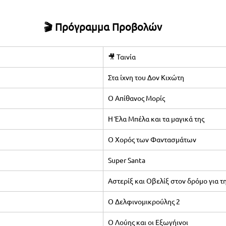
🎬 Πρόγραμμα Προβολών
🎥 Ταινία
Στα ίχνη του Δον Κιχώτη
Ο Απίθανος Μορίς
Η Έλα Μπέλα και τα μαγικά της
Ο Χορός των Φαντασμάτων
Super Santa
Αστερίξ και Οβελίξ στον δρόμο για τ
Ο Δελφινομικρούλης 2
Ο Λούης και οι Εξωγήινοι