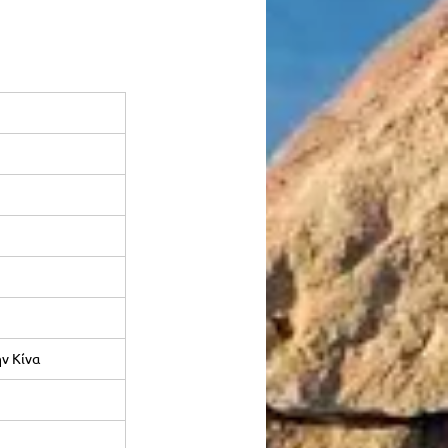
ην Κίνα