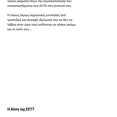
χάνεις χρήματα λόγω της ιδιωτικοποίησης του 
υποκαταστήματος των ΕΛΤΑ στη γειτονιά σου.
Ή χάνεις άκρως σημαντικές επιστολές από 
τραπεζικά και συναφή ιδρύματα που αν δεν τις 
λάβεις στην ώρα τους ενδέχεται να χάσεις ακόμα 
και το σπίτι σου...
Η λύση της ΕΕΤΤ