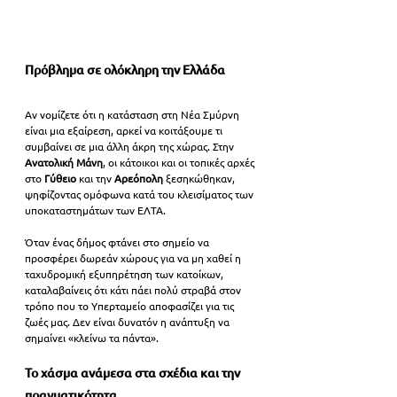
Πρόβλημα σε ολόκληρη την Ελλάδα
Αν νομίζετε ότι η κατάσταση στη Νέα Σμύρνη 
είναι μια εξαίρεση, αρκεί να κοιτάξουμε τι 
συμβαίνει σε μια άλλη άκρη της χώρας. Στην 
Ανατολική Μάνη
, οι κάτοικοι και οι τοπικές αρχές 
στο 
Γύθειο 
και την 
Αρεόπολη 
ξεσηκώθηκαν, 
ψηφίζοντας ομόφωνα κατά του κλεισίματος των 
υποκαταστημάτων των ΕΛΤΑ. 
Όταν ένας δήμος φτάνει στο σημείο να 
προσφέρει δωρεάν χώρους για να μη χαθεί η 
ταχυδρομική εξυπηρέτηση των κατοίκων, 
καταλαβαίνεις ότι κάτι πάει πολύ στραβά στον 
τρόπο που το Υπερταμείο αποφασίζει για τις 
ζωές μας. Δεν είναι δυνατόν η ανάπτυξη να 
σημαίνει «κλείνω τα πάντα».
Το χάσμα ανάμεσα στα σχέδια και την 
πραγματικότητα