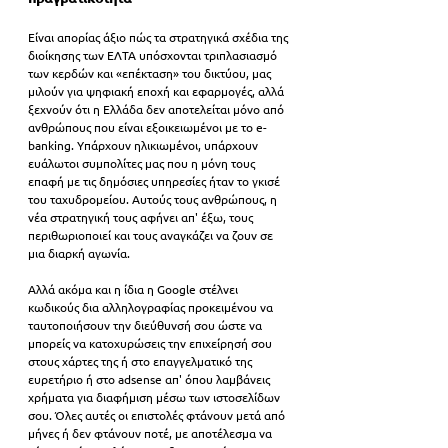
Είναι απορίας άξιο πώς τα στρατηγικά σχέδια της 
διοίκησης των ΕΛΤΑ υπόσχονται τριπλασιασμό 
των κερδών και «επέκταση» του δικτύου, μας 
μιλούν για ψηφιακή εποχή και εφαρμογές, αλλά 
ξεχνούν ότι η Ελλάδα δεν αποτελείται μόνο από 
ανθρώπους που είναι εξοικειωμένοι με το e-
banking. Υπάρχουν ηλικιωμένοι, υπάρχουν 
ευάλωτοι συμπολίτες μας που η μόνη τους 
επαφή με τις δημόσιες υπηρεσίες ήταν το γκισέ 
του ταχυδρομείου. Αυτούς τους ανθρώπους, η 
νέα στρατηγική τους αφήνει απ' έξω, τους 
περιθωριοποιεί και τους αναγκάζει να ζουν σε 
μια διαρκή αγωνία.
Αλλά ακόμα και η ίδια η Google στέλνει 
κωδικούς δια αλληλογραφίας προκειμένου να 
ταυτοποιήσουν την διεύθυνσή σου ώστε να 
μπορείς να κατοχυρώσεις την επιχείρησή σου 
στους χάρτες της ή στο επαγγελματικό της 
ευρετήριο ή στο adsense απ' όπου λαμβάνεις 
χρήματα για διαφήμιση μέσω των ιστοσελίδων 
σου. Όλες αυτές οι επιστολές φτάνουν μετά από 
μήνες ή δεν φτάνουν ποτέ, με αποτέλεσμα να 