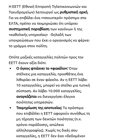
Η ΕΕΤΤ (Εθνική Επιτροπή Τηλεπικοινωνιών και 
Ταχυδρομείων) λειτουργεί ως 
ρυθμιστική αρχή
. 
Για να επιβάλει ένα «τσουχτερό» πρόστιμο στα 
ΕΛΤΑ, πρέπει να τεκμηριώσει ότι υπάρχει 
συστηματική παραβίαση
 των κανόνων ή της 
«καθολικής υπηρεσίας»  -δηλαδή των 
υποχρεώσεων που έχει ο οργανισμός να φέρνει 
το γράμμα στον πολίτη.
Οπότε μαζικές καταγγελίες πολιτών προς την 
ΕΕΤΤ έχουν αξία διότι:
Ο όγκος φτιάχνει το «φακέλο»:
 Όταν 
στέλνεις μια καταγγελία, προσθέτεις ένα 
λιθαράκι σε έναν φάκελο. Αν η ΕΕΤΤ λάβει 
10 καταγγελίες, μπορεί να στείλει μια τυπική 
σύσταση. Αν λάβει 10.000 καταγγελίες, 
αναγκάζεται
 να διενεργήσει έλεγχο 
ποιότητας υπηρεσιών.
Τεκμηρίωση της αποτυχίας:
 Τα πρόστιμα 
που επιβάλλει η ΕΕΤΤ αφορούν συνήθως τη 
μη τήρηση των δεικτών ποιότητας (π.χ. 
χρόνοι παράδοσης, απώλεια 
αλληλογραφίας). Χωρίς τις δικές σου 
καταγγελίες, η ΕΕΤΤ δεν έχει «δεδομένα» 