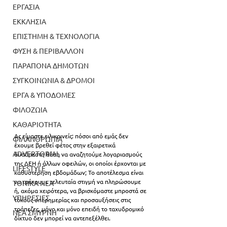
ΕΡΓΑΣΙΑ
ΕΚΚΛΗΣΙΑ
ΕΠΙΣΤΗΜΗ & ΤΕΧΝΟΛΟΓΙΑ
ΦΥΣΗ & ΠΕΡΙΒΑΛΛΟΝ
ΠΑΡΑΠΟΝΑ ΔΗΜΟΤΩΝ
ΣΥΓΚΟΙΝΩΝΙΑ & ΔΡΟΜΟΙ
ΕΡΓΑ & ΥΠΟΔΟΜΕΣ
ΦΙΛΟΖΩΙΑ
ΚΑΘΑΡΙΟΤΗΤΑ
Ας είμαστε ειλικρινείς: πόσοι από εμάς δεν 
ΦΙΛΑΝΘΡΩΠΙΑ
έχουμε βρεθεί φέτος στην εξαιρετικά 
ADVERTORIAL
δυσάρεστη θέση να αναζητούμε λογαριασμούς 
της ΔΕΗ ή άλλων οφειλών, οι οποίοι έρχονται με 
LIFESTYLE
καθυστέρηση εβδομάδων; Το αποτέλεσμα είναι 
να τρέχουμε τελευταία στιγμή να πληρώσουμε 
ΤΟΠΙΚΑ ΝΕΑ
ή, ακόμα χειρότερα, να βρισκόμαστε μπροστά σε 
ΥΠΗΡΕΣΙΕΣ
τόκους υπερημερίας και προσαυξήσεις στις 
τράπεζες, μόνο και μόνο επειδή το ταχυδρομικό 
ΝΕΑ ΣΜΥΡΝΗ
δίκτυο δεν μπορεί να αντεπεξέλθει. 