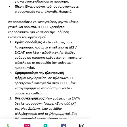
για να στοιχειοθετήσει το πρόστιμο.
Πίεση:
 Είναι ο μόνος τρόπος να αναγκαστεί 
ο οργανισμός να απολογηθεί θεσμικά.
Αν αποφασίσεις να καταγγείλεις, μην το κάνεις 
γενικά και αόριστα. Η ΕΕΤΤ χρειάζεται 
«αποδεικτικά» για να χτίσει την υπόθεση 
εναντίον του οργανισμού.
Κράτα αποδείξεις:
 Αν δεν έλαβες ποτέ 
λογαριασμό, κράτα το email από τη ΔΕΗ/
ΕΥΔΑΠ που λέει «εκδόθηκε». Αν έλαβες 
γράμμα με τεράστια καθυστέρηση, κράτα το 
φάκελο με τη σφραγίδα (αν φαίνεται η 
ημερομηνία).
Χρησιμοποίησε την ηλεκτρονική 
φόρμα:
 Μην αρκείσαι σε τηλέφωνα. Η 
ηλεκτρονική καταγγελία στην ΕΕΤΤ μένει 
καταγεγραμμένη στο σύστημα και δεν 
μπορεί να «χαθεί».
Γίνε συγκεκριμένος:
 Μην γράψεις «τα ΕΛΤΑ 
δεν λειτουργούν». Γράψε: 
«Στην οδό [Χ], 
στη Νέα Σμύρνη, έχω να λάβω 
αλληλογραφία από τις [Ημερομηνία]. Στις 
[Ημερομηνία] επικοινώνησα με το 
κατάστημα και έλαβα την απάντηση [Ψ]»
.