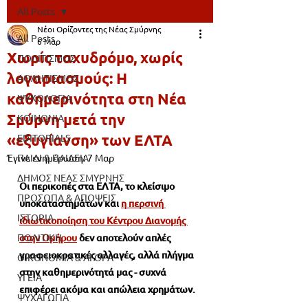
All Posts
Νέοι Ορίζοντες της Νέας Σμύρνης
All Posts
6 Μαρ
Χωρίς ταχυδρόμο, χωρίς
ΠΟΛΙΤΙΣΜΟΣ
λογαριασμούς: Η
ΑΘΛΗΤΙΣΜΟΣ
καθημερινότητα στη Νέα
ΨΥΧΟΛΟΓΙΑ
Σμύρνη μετά την
ΚΟΙΝΩΝΙΑ
«εξυγίανση» των ΕΛΤΑ
EDITORIALS
Έγινε ενημέρωση:
ΠΑΙΔΙ & ΠΑΙΔΕΙΑ
7 Μαρ
ΔΗΜΟΣ ΝΕΑΣ ΣΜΥΡΝΗΣ
Οι περικοπές στα ΕΛΤΑ, το κλείσιμο 
ΠΡΟΣΩΠΑ & ΑΠΟΨΕΙΣ
υποκαταστημάτων και
η περσινή 
ΙΣΤΟΡΙΑ
ιδιωτικοποίηση του Κέντρου Διανομής 
ΠΟΛΙΤΙΚΗ
στην Ομήρου
 δεν αποτελούν απλές 
γραφειοκρατικές αλλαγές, αλλά πλήγμα 
ΟΙΚΟΝΟΜΙΑ & ΑΓΟΡΑ
στην καθημερινότητά μας - συχνά 
ΥΓΕΙΑ
επιφέρει ακόμα και απώλεια χρημάτων.
ΨΥΧΑΓΩΓΙΑ