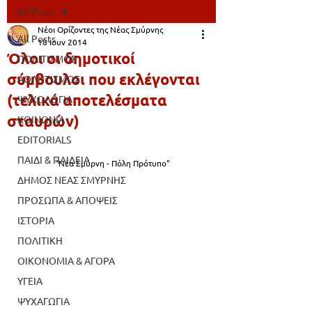
All Posts
Νέοι Ορίζοντες της Νέας Σμύρνης
All Posts
18 Ιουν 2014
Όλοι οι δημοτικοί
ΠΟΛΙΤΙΣΜΟΣ
σύμβουλοι που εκλέγονται
ΑΘΛΗΤΙΣΜΟΣ
(τελικά αποτελέσματα
ΨΥΧΟΛΟΓΙΑ
σταυρών)
ΚΟΙΝΩΝΙΑ
EDITORIALS
ΠΑΙΔΙ & ΠΑΙΔΕΙΑ
 "Νέα Σμύρνη - Πόλη Πρότυπο"
ΔΗΜΟΣ ΝΕΑΣ ΣΜΥΡΝΗΣ
ΠΡΟΣΩΠΑ & ΑΠΟΨΕΙΣ
ΙΣΤΟΡΙΑ
ΠΟΛΙΤΙΚΗ
ΟΙΚΟΝΟΜΙΑ & ΑΓΟΡΑ
ΥΓΕΙΑ
ΨΥΧΑΓΩΓΙΑ