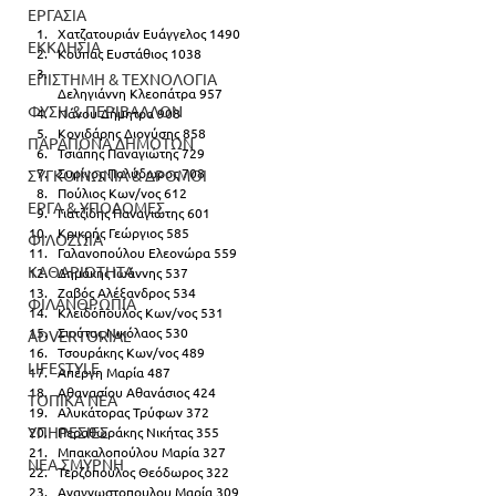
ΕΡΓΑΣΙΑ
Χατζατουριάν Ευάγγελος 1490
ΕΚΚΛΗΣΙΑ
Κούπας Ευστάθιος 1038
ΕΠΙΣΤΗΜΗ & ΤΕΧΝΟΛΟΓΙΑ
Δεληγιάννη Κλεοπάτρα 957
ΦΥΣΗ & ΠΕΡΙΒΑΛΛΟΝ
Νάνου Δήμητρα 908
Κονιδάρης Διονύσης 858
ΠΑΡΑΠΟΝΑ ΔΗΜΟΤΩΝ
Τσιάπης Παναγιώτης 729
Συρίγος Πολύδωρος 708
ΣΥΓΚΟΙΝΩΝΙΑ & ΔΡΟΜΟΙ
Πούλιος Κων/νος 612
ΕΡΓΑ & ΥΠΟΔΟΜΕΣ
Γιατζίδης Παναγιώτης 601
Κρικρής Γεώργιος 585
ΦΙΛΟΖΩΙΑ
Γαλανοπούλου Ελεονώρα 559
ΚΑΘΑΡΙΟΤΗΤΑ
Δημάκης Ιωάννης 537
Ζαβός Αλέξανδρος 534
ΦΙΛΑΝΘΡΩΠΙΑ
Κλειδόπουλος Κων/νος 531
Σιούτας Νικόλαος 530
ADVERTORIAL
Τσουράκης Κων/νος 489
LIFESTYLE
Απέργη Μαρία 487
Αθανασίου Αθανάσιος 424
ΤΟΠΙΚΑ ΝΕΑ
Αλυκάτορας Τρύφων 372
ΥΠΗΡΕΣΙΕΣ
Περαθωράκης Νικήτας 355
Μπακαλοπούλου Μαρία 327
ΝΕΑ ΣΜΥΡΝΗ
Τερζόπουλος Θεόδωρος 322
Αναγνωστοπουλου Μαρία 309