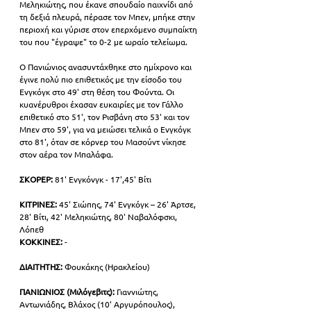
Μεληκιώτης, που έκανε σπουδαίο παιχνίδι από 
τη δεξιά πλευρά, πέρασε τον Μπεν, μπήκε στην 
περιοχή και γύρισε στον επερχόμενο συμπαίκτη 
του που "έγραψε" το 0-2 με ωραίο τελείωμα.
Ο Πανιώνιος ανασυντάχθηκε στο ημίχρονο και 
έγινε πολύ πιο επιθετικός με την είσοδο του 
Ενγκόγκ στο 49' στη θέση του Φούντα. Οι 
κυανέρυθροι έχασαν ευκαιρίες με τον Γάλλο 
επιθετικό στο 51', τον Ρισβάνη στο 53' και τον 
Μπεν στο 59', για να μειώσει τελικά ο Ενγκόγκ 
στο 81', όταν σε κόρνερ του Μασούντ νίκησε 
στον αέρα τον Μπαλάφα.
ΣΚΟΡΕΡ: 
81' Ενγκόνγκ - 17',45' Βίτι
ΚΙΤΡΙΝΕΣ:
 45' Σιώπης, 74' Ενγκόγκ – 26' Άρτσε, 
28' Βίτι, 42' Μεληκιώτης, 80' Ναβαλόφσκι, 
Λόπεθ
ΚΟΚΚΙΝΕΣ: 
-
ΔΙΑΙΤΗΤΗΣ:
 Φουκάκης (Ηρακλείου)
ΠΑΝΙΩΝΙΟΣ (Μιλόγεβιτς):
 Γιαννιώτης, 
Αντωνιάδης, Βλάχος (10' Αργυρόπουλος), 