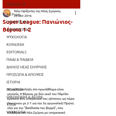
All Posts
Νέοι Ορίζοντες της Νέας Σμύρνης
All Posts
24 Σεπ 2016
Super League: Πανιώνιος-
ΠΟΛΙΤΙΣΜΟΣ
Βέροια 1-2
ΑΘΛΗΤΙΣΜΟΣ
ΨΥΧΟΛΟΓΙΑ
ΚΟΙΝΩΝΙΑ
EDITORIALS
ΠΑΙΔΙ & ΠΑΙΔΕΙΑ
ΔΗΜΟΣ ΝΕΑΣ ΣΜΥΡΝΗΣ
ΠΡΟΣΩΠΑ & ΑΠΟΨΕΙΣ
ΙΣΤΟΡΙΑ
ΠΟΛΙΤΙΚΗ
Η πρώτη έκπληξη στο πρωτάθλημα είναι 
γεγονός. Η Βέροια, με δύο γκολ του Πάμπλο 
ΟΙΚΟΝΟΜΙΑ & ΑΓΟΡΑ
Ερνέστο Βίτι, επικράτησε του αήττητου ως τώρα 
Πανιώνιου με 2-1 για την 5η αγωνιστική! Πρώτη 
ΥΓΕΙΑ
νίκη για την "βασίλισσα του βορρά", που 
ΨΥΧΑΓΩΓΙΑ
κατέβηκε στη Νέα Σμύρνη με υπηρεσιακό 