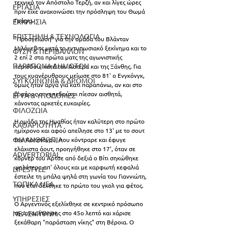
τεχνικό τον Απόστολο Τερζή, αν και λίγες ώρες 
ΕΡΓΑΣΙΑ
πριν είχε ανακοινώσει την πρόσληψη του Θωμά 
Γράφα. 
ΕΚΚΛΗΣΙΑ
ΕΠΙΣΤΗΜΗ & ΤΕΧΝΟΛΟΓΙΑ
"Προσγείωση" για την ομάδα του Βλάνταν 
Μιλόγεβιτς μετά το εντυπωσιακό ξεκίνημα και το 
ΦΥΣΗ & ΠΕΡΙΒΑΛΛΟΝ
2 επί 2 στα πρώτα ματς της αγωνιστικής 
ΠΑΡΑΠΟΝΑ ΔΗΜΟΤΩΝ
περιόδου, κατά του Αστέρα και της Ξάνθης. Για 
τους κυανέρυθρους μείωσε στο 81' ο Ενγκόνγκ, 
ΣΥΓΚΟΙΝΩΝΙΑ & ΔΡΟΜΟΙ
όμως ήταν αργά για κάτι παραπάνω, αν και στο 
β' μέρος οι γηπεδούχοι πίεσαν αισθητά, 
ΕΡΓΑ & ΥΠΟΔΟΜΕΣ
χάνοντας αρκετές ευκαιρίες.
ΦΙΛΟΖΩΙΑ
Η ομάδα της Ημαθίας ήταν καλύτερη στο πρώτο 
ΚΑΘΑΡΙΟΤΗΤΑ
ημίχρονο και αφού απείλησε στο 13' με το σουτ 
ΦΙΛΑΝΘΡΩΠΙΑ
του Καπετάνου, που κόντραρε και έφυγε 
ελάχιστα άουτ, προηγήθηκε στο 17', όταν σε 
ADVERTORIAL
κόρνερ του Άρτσε από δεξιά ο Βίτι σηκώθηκε 
ψηλότερα απ' όλους και με καρφωτή κεφαλιά 
LIFESTYLE
έστειλε τη μπάλα ψηλά στη γωνία του Γιαννιώτη, 
ΤΟΠΙΚΑ ΝΕΑ
που έτσι δέχθηκε το πρώτο του γκολ για φέτος.
ΥΠΗΡΕΣΙΕΣ
Ο Αργεντινός εξελίχθηκε σε κεντρικό πρόσωπο 
ΝΕΑ ΣΜΥΡΝΗ
της αναμέτρησης στο 45ο λεπτό και χάρισε 
ξεκάθαρη "παράσταση νίκης" στη Βέροια. Ο 