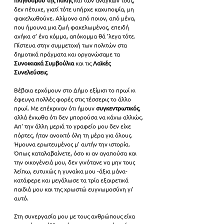
δεν πέτυχε, γιατί τότε υπήρχε καχυποψία, μη 
φακελωθούνε. Αλίμονο από ποιον, από μένα, 
που ήμουνα μια ζωή φακελωμένος, επειδή 
ανήκα σ' ένα κόμμα, απόκομμα θά 'λεγα τότε. 
Πίστευα στην συμμετοχή των πολιτών στα 
δημοτικά πράγματα και οργανώσαμε τα 
Συνοικιακά Συμβούλια
 και τις 
Λαϊκές 
Συνελεύσεις
. 
Βέβαια ερχόμουν στο Δήμο εξίμισι το πρωί κι 
έφευγα πολλές φορές στις τέσσερις το άλλο 
πρωί. Με επέκριναν ότι ήμουν 
συγκεντρωτικός
, 
αλλά ένιωθα ότι δεν μπορούσα να κάνω αλλιώς. 
Απ' την άλλη μεριά το γραφείο μου δεν είχε 
πόρτες, ήταν ανοιχτό όλη τη μέρα για όλους. 
Ήμουνα ερωτευμένος μ' αυτήν την ιστορία. 
Όπως καταλαβαίνετε, όσο κι αν αγαπούσα και 
την οικογένειά μου, δεν γινότανε να μην τους 
λείπω, ευτυχώς η γυναίκα μου -άξια μάνα- 
κατάφερε και μεγάλωσε τα τρία εξαιρετικά 
παιδιά μου και της χρωστώ ευγνωμοσύνη γι' 
αυτό. 
Στη συνεργασία μου με τους ανθρώπους είχα 