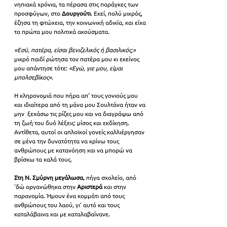
νηπιακά χρόνια, τα πέρασα στις παράγκες των 
προσφύγων, στο 
Δουργούτι
. Εκεί, πολύ μικρός, 
έζησα τη φτώχεια, την κοινωνική αδικία, και είχα 
τα πρώτα μου πολιτικά ακούσματα.  
«Εσύ, πατέρα, είσαι βενιζελικός ή βασιλικός;»
μικρό παιδί ρώτησα τον πατέρα μου κι εκείνος 
μου απάντησε τότε: 
«Εγώ, γιε μου, είμαι 
μπολσεβίκος»
. 
Η κληρονομιά που πήρα απ' τους γονιούς μου 
και ιδιαίτερα από τη μάνα μου Σουλτάνα ήταν να 
μην  ξεχάσω τις ρίζες μου και να διαγράψω από 
τη ζωή του δυό λέξεις: μίσος και εκδίκηση. 
Αντίθετα, αυτοί οι απλοϊκοί γονείς καλλιέργησαν 
σε μένα την δυνατότητα να κρίνω τους 
ανθρώπους με κατανόηση και να μπορώ να 
βρίσκω τα καλά τους.   
Στη Ν. Σμύρνη μεγάλωσα
, πήγα σχολείο, από 
'δώ οργανώθηκα στην 
Αριστερά 
και στην 
παρανομία. Ήμουν ένα κομμάτι από τους 
ανθρώπους του λαού, γι' αυτό και τους 
καταλάβαινα και με καταλαβαίνανε. 