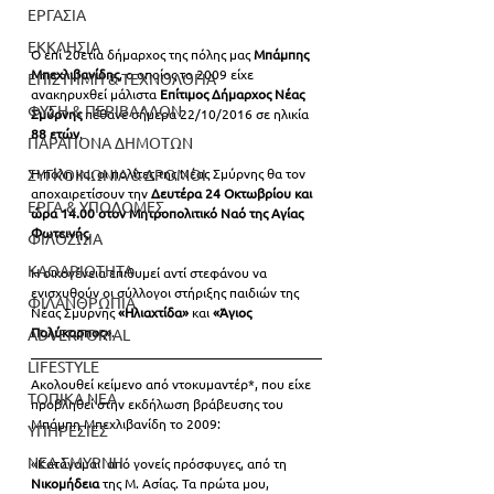
ΕΡΓΑΣΙΑ
ΕΚΚΛΗΣΙΑ
Ο επί 20ετία δήμαρχος της πόλης μας 
Μπάμπης 
Μπεχλιβανίδης
, ο οποίος το 2009 είχε 
ΕΠΙΣΤΗΜΗ & ΤΕΧΝΟΛΟΓΙΑ
ανακηρυχθεί μάλιστα
 Επίτιμος Δήμαρχος Νέας 
ΦΥΣΗ & ΠΕΡΙΒΑΛΛΟΝ
Σμύρνης 
πέθανε σήμερα 22/10/2016 σε ηλικία 
88 ετών
.
ΠΑΡΑΠΟΝΑ ΔΗΜΟΤΩΝ
Η πόλη και οι πολίτες της Νέας Σμύρνης θα τον 
ΣΥΓΚΟΙΝΩΝΙΑ & ΔΡΟΜΟΙ
αποχαιρετίσουν την 
Δευτέρα 24 Οκτωβρίου και 
ΕΡΓΑ & ΥΠΟΔΟΜΕΣ
ώρα 14.00 στον Μητροπολιτικό Ναό της Αγίας 
Φωτεινής
.
ΦΙΛΟΖΩΙΑ
ΚΑΘΑΡΙΟΤΗΤΑ
Η οικογένεια επιθυμεί αντί στεφάνου να 
ενισχυθούν οι σύλλογοι στήριξης παιδιών της 
ΦΙΛΑΝΘΡΩΠΙΑ
Νέας Σμύρνης 
«Ηλιαχτίδα»
 και 
«Άγιος 
Πολύκαρπος»
.
ADVERTORIAL
LIFESTYLE
Ακολουθεί κείμενο από ντοκυμαντέρ*, που είχε 
ΤΟΠΙΚΑ ΝΕΑ
προβληθεί στην εκδήλωση βράβευσης του 
Μπάμπη Μπεχλιβανίδη το 2009:
ΥΠΗΡΕΣΙΕΣ
ΝΕΑ ΣΜΥΡΝΗ
«Κατάγομαι  από γονείς πρόσφυγες, από τη 
Νικομήδεια 
της Μ. Ασίας. Τα πρώτα μου, 