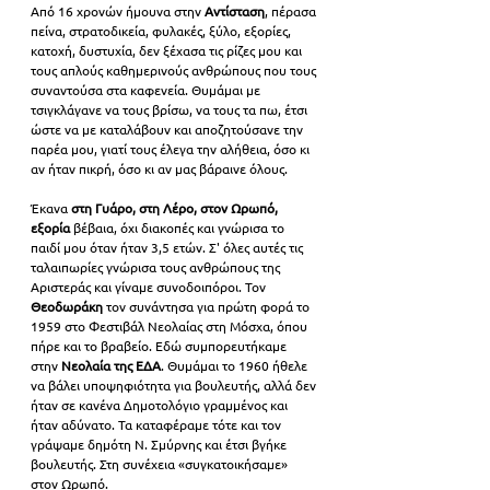
Από 16 χρονών ήμουνα στην 
Αντίσταση
, πέρασα 
πείνα, στρατοδικεία, φυλακές, ξύλο, εξορίες, 
κατοχή, δυστυχία, δεν ξέχασα τις ρίζες μου και 
τους απλούς καθημερινούς ανθρώπους που τους 
συναντούσα στα καφενεία. Θυμάμαι με 
τσιγκλάγανε να τους βρίσω, να τους τα πω, έτσι 
ώστε να με καταλάβουν και αποζητούσανε την 
παρέα μου, γιατί τους έλεγα την αλήθεια, όσο κι 
αν ήταν πικρή, όσο κι αν μας βάραινε όλους. 
Έκανα 
στη Γυάρο, στη Λέρο, στον Ωρωπό, 
εξορία
 βέβαια, όχι διακοπές και γνώρισα το 
παιδί μου όταν ήταν 3,5 ετών. Σ' όλες αυτές τις 
ταλαιπωρίες γνώρισα τους ανθρώπους της 
Αριστεράς και γίναμε συνοδοιπόροι. Τον 
Θεοδωράκη 
τον συνάντησα για πρώτη φορά το 
1959 στο Φεστιβάλ Νεολαίας στη Μόσχα, όπου 
πήρε και το βραβείο. Εδώ συμπορευτήκαμε 
στην 
Νεολαία της ΕΔΑ
. Θυμάμαι το 1960 ήθελε 
να βάλει υποψηφιότητα για βουλευτής, αλλά δεν 
ήταν σε κανένα Δημοτολόγιο γραμμένος και 
ήταν αδύνατο. Τα καταφέραμε τότε και τον 
γράψαμε δημότη Ν. Σμύρνης και έτσι βγήκε 
βουλευτής. Στη συνέχεια «συγκατοικήσαμε» 
στον Ωρωπό. 