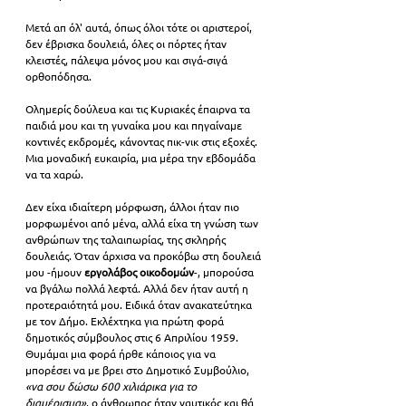
Μετά απ όλ' αυτά, όπως όλοι τότε οι αριστεροί, 
δεν έβρισκα δουλειά, όλες οι πόρτες ήταν 
κλειστές, πάλεψα μόνος μου και σιγά-σιγά 
ορθοπόδησα. 
Ολημερίς δούλευα και τις Κυριακές έπαιρνα τα 
παιδιά μου και τη γυναίκα μου και πηγαίναμε 
κοντινές εκδρομές, κάνοντας πικ-νικ στις εξοχές. 
Μια μοναδική ευκαιρία, μια μέρα την εβδομάδα 
να τα χαρώ. 
Δεν είχα ιδιαίτερη μόρφωση, άλλοι ήταν πιο 
μορφωμένοι από μένα, αλλά είχα τη γνώση των 
ανθρώπων της ταλαιπωρίας, της σκληρής 
δουλειάς. Όταν άρχισα να προκόβω στη δουλειά 
μου -ήμουν 
εργολάβος οικοδομών
-, μπορούσα 
να βγάλω πολλά λεφτά. Αλλά δεν ήταν αυτή η 
προτεραιότητά μου. Ειδικά όταν ανακατεύτηκα 
με τον Δήμο. Εκλέχτηκα για πρώτη φορά 
δημοτικός σύμβουλος στις 6 Απριλίου 1959. 
Θυμάμαι μια φορά ήρθε κάποιος για να 
μπορέσει να με βρει στο Δημοτικό Συμβούλιο, 
«να σου δώσω 600 χιλιάρικα για το 
διαμέρισμα»
, ο άνθρωπος ήταν ναυτικός και θά 