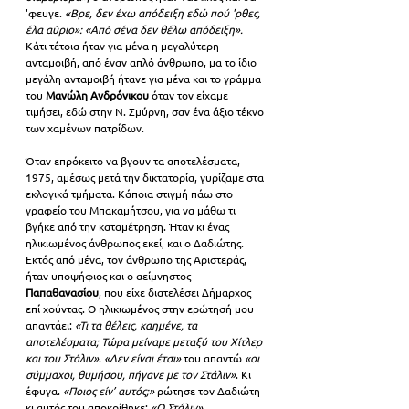
'φευγε.
 «Βρε, δεν έχω απόδειξη εδώ πού 'ρθες, 
έλα αύριο»: «Από σένα δεν θέλω απόδειξη».
Κάτι τέτοια ήταν για μένα η μεγαλύτερη 
ανταμοιβή, από έναν απλό άνθρωπο, μα το ίδιο 
μεγάλη ανταμοιβή ήτανε για μένα και το γράμμα 
του 
Μανώλη Ανδρόνικου
 όταν τον είχαμε 
τιμήσει, εδώ στην Ν. Σμύρνη, σαν ένα άξιο τέκνο 
των χαμένων πατρίδων. 
Όταν επρόκειτο να βγουν τα αποτελέσματα, 
1975, αμέσως μετά την δικτατορία, γυρίζαμε στα 
εκλογικά τμήματα. Κάποια στιγμή πάω στο 
γραφείο του Μπακαμήτσου, για να μάθω τι 
βγήκε από την καταμέτρηση. Ήταν κι ένας 
ηλικιωμένος άνθρωπος εκεί, και ο Δαδιώτης. 
Εκτός από μένα, τον άνθρωπο της Αριστεράς, 
ήταν υποψήφιος και ο αείμνηστος 
Παπαθανασίου
, που είχε διατελέσει Δήμαρχος 
επί χούντας. Ο ηλικιωμένος στην ερώτησή μου 
απαντάει: 
«Τι τα θέλεις, καημένε, τα 
αποτελέσματα; Τώρα μείναμε μεταξύ του Χίτλερ 
και του Στάλιν»
. 
«Δεν είναι έτσι»
 του απαντώ 
«οι 
σύμμαχοι, θυμήσου, πήγανε με τον Στάλιν»
. Κι 
έφυγα. 
«Ποιος είν’ αυτός;»
 ρώτησε τον Δαδιώτη 
κι αυτός του αποκρίθηκε: 
«Ο Στάλιν»
. 