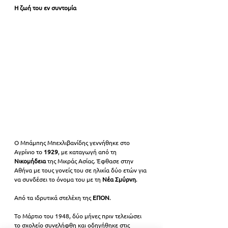
Η ζωή του εν συντομία
Ο Μπάμπης Μπεχλιβανίδης γεννήθηκε στο 
Αγρίνιο το 
1929
, με καταγωγή από τη 
Νικομήδεια
 της Μικράς Ασίας. Έφθασε στην 
Αθήνα με τους γονείς του σε ηλικία δύο ετών για 
να συνδέσει το όνομα του με τη 
Νέα Σμύρνη
. 
Από τα ιδρυτικά στελέχη της 
ΕΠΟΝ
.
Το Μάρτιο του 1948, δύο μήνες πριν τελειώσει 
το σχολείο συνελήφθη και οδηγήθηκε στις 