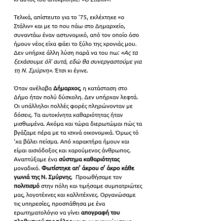
Τελικά, απίστευτο για το '75, εκλέχτηκε «ο 
Στάλιν» και με το που πάω στο Δημαρχείο, 
συναντάω έναν αστυνομικό, από τον οποίο όσο 
ήμουν νέος είχα φάει το ξύλο της χρονιάς μου. 
Δεν υπήρχε άλλη λύση παρά να του πω: 
«Ας τα 
ξεχάσουμε όλ’ αυτά, εδώ θα συνεργαστούμε για 
τη Ν. Σμύρνη»
. Έτσι κι έγινε. 
Όταν ανέλαβα 
Δήμαρχος
, η κατάσταση στο 
Δήμο ήταν πολύ δύσκολη. Δεν υπήρχαν λεφτά. 
Οι υπάλληλοι πολλές φορές πληρώνονταν με 
δόσεις. Τα αυτοκίνητα καθαριότητας ήταν 
μισθωμένα. Ακόμα και τώρα διερωτώμαι πώς τα 
βγάζαμε πέρα με τα ισχνά οικονομικά. Όμως τό 
'χα βάλει πείσμα. Από χαρακτήρα ήμουν και 
είμαι αισιόδοξος και χαρούμενος άνθρωπος. 
Αναπτύξαμε ένα 
σύστημα καθαριότητας
μοναδικό. 
Φωτίστηκε απ’ άκρου σ’ άκρο κάθε 
γωνιά της Ν. Σμύρνης
.  Προωθήσαμε τον 
πολιτισμό 
στην πόλη και τιμήσαμε συμπατριώτες 
μας, λογοτέχνες και καλλιτέχνες. Οργανώσαμε 
τις υπηρεσίες, προσπάθησα με ένα 
ερωτηματολόγιο να γίνει 
απογραφή του 
πληθυσμού της πόλης
 και των αναγκών τους, 