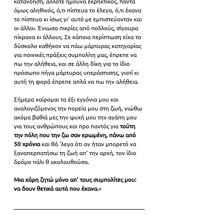
κατανόηση, άλλοτε ήμουνα εκρηκτικός, πάντα 
όμως αληθινός, ό,τι πίστευα το έλεγα, ό,τι έκανα 
το πίστευα κι ίσως γι' αυτό με εμπιστεύονταν και 
οι άλλοι. Ένιωσα πικρίες από πολλούς, σίγουρα 
πίκρανα κι άλλους. Σε κάποια περίπτωση είχα το 
δύσκολο καθήκον να πάω μάρτυρας κατηγορίας 
για ποινικές πράξεις συμπολίτη μας, έπρεπε να 
πω την αλήθεια, και σε άλλη δίκη για το ίδιο 
πρόσωπο πήγα μάρτυρας υπεράσπισης, γιατί κι 
αυτή τη φορά έπρεπε απλά να πω την αλήθεια.  
Σήμερα χαίρομαι τα έξι εγγόνια μου και 
αναλογιζόμενος την πορεία μου στη ζωή, νιώθω 
ακόμα βαθιά μες την ψυχή μου την αγάπη μου 
για τους ανθρώπους και προ παντός για 
τούτη 
την πόλη που την ζω σαν ερωμένη, πάνω από 
50 χρόνια
 και θά 'λεγα ότι αν ήταν μπορετό να 
ξαναπερπατήσω τη ζωή απ' την αρχή, τον ίδιο 
δρόμο πάλι θ ακολουθούσα.  
Μια χάρη ζητώ μόνο απ' τους συμπολίτες μου: 
να δουν θετικά αυτά που έκανα.
»