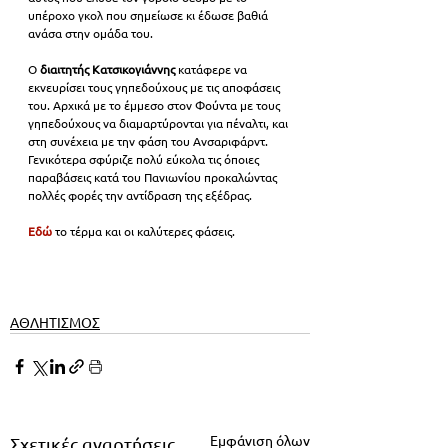
υπέροχο γκολ που σημείωσε κι έδωσε βαθιά 
ανάσα στην ομάδα του.
Ο
 διαιτητής Κατσικογιάννης
 κατάφερε να 
εκνευρίσει τους γηπεδούχους με τις αποφάσεις 
του. Αρχικά με το έμμεσο στον Φούντα με τους 
γηπεδούχους να διαμαρτύρονται για πέναλτι, και 
στη συνέχεια με την φάση του Ανσαριφάρντ. 
Γενικότερα σφύριζε πολύ εύκολα τις όποιες 
παραβάσεις κατά του Πανιωνίου προκαλώντας 
πολλές φορές την αντίδραση της εξέδρας. 
Εδώ
το τέρμα και οι καλύτερες φάσεις.
ΑΘΛΗΤΙΣΜΟΣ
Εμφάνιση όλων
Σχετικές αναρτήσεις