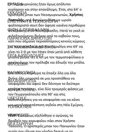
ΕΡΓΑΣΙΑ
Οι Νεοσμυρνιώτες ήταν όμως απόλυτοι 
κυρίαρχοι και στην επανάληψη. Έτσι, στο 64' ο 
ΕΚΚΛΗΣΙΑ
αριστερός μπακ των Νεοσμυρνιωτών, 
Χρήστος 
Τασουλής
, από διαγώνια θέση με ωραίο 
ΕΠΙΣΤΗΜΗ & ΤΕΧΝΟΛΟΓΙΑ
φαλτσαριστό σουτ δεν άφησε κανένα περιθώριο 
ΦΥΣΗ & ΠΕΡΙΒΑΛΛΟΝ
αντίδρασης στον Κουτζαβασίλη. Μετά το γκολ οι 
φιλοξενούμενοι βγήκαν από το καβούκι τους, 
ΠΑΡΑΠΟΝΑ ΔΗΜΟΤΩΝ
κάτι που σήμαινε περισσότερους κενούς χώρους 
για τους γηπεδούχους. Και παραλίγο στο 69' να 
ΣΥΓΚΟΙΝΩΝΙΑ & ΔΡΟΜΟΙ
γίνει το 2-0 με τον Μπεν όταν μετά από κάθετη 
ΕΡΓΑ & ΥΠΟΔΟΜΕΣ
μπαλιά βγήκε τετ α τετ με τον τερματοφύλακα ο 
οποίος όμως τον πρόλαβε και έδιωξε την μπάλα.
ΦΙΛΟΖΩΙΑ
ΚΑΘΑΡΙΟΤΗΤΑ
Στο τέλος η Κέρκυρα τα έπαιξε όλα για όλα 
βγήκε όλη μπροστά σε μια προσπάθεια να 
ΦΙΛΑΝΘΡΩΠΙΑ
ισοφαρίσει και αφού δεν δέχτηκε το δεύτερο 
γκολ με τον Μπεν, είχε δύο τρομερές φάσεις με 
ADVERTORIAL
τον Γεωργακόπουλο στο 90' και στις 
LIFESTYLE
καθυστερήσεις για να ισοφαρίσει και να κάνει 
μια μεγαλοπρεπέστατη κηδεία στη Νέα Σμύρνη.
ΤΟΠΙΚΑ ΝΕΑ
ΥΠΗΡΕΣΙΕΣ
MVP:
 Έτσι όπως εξελίχθηκε ο αγώνας, το 
βραβείο του κορυφαίου πάει στον Χρήστο 
ΝΕΑ ΣΜΥΡΝΗ
Τασουλή. Ο αριστερός μπακ του Πανιωνίου ήταν 
αυτός που έλυσε τον γόρδιο δεσμό με το 