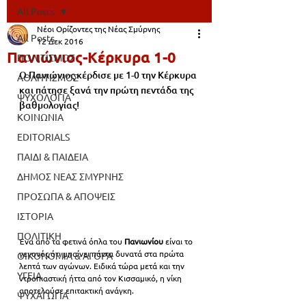
All Posts
Νέοι Ορίζοντες της Νέας Σμύρνης
All Posts
12 Δεκ 2016
Πανιώνιος-Κέρκυρα 1-0
ΠΟΛΙΤΙΣΜΟΣ
Ο Πανιώνιος κέρδισε με 1-0 την Κέρκυρα 
ΑΘΛΗΤΙΣΜΟΣ
και πάτησε ξανά την πρώτη πεντάδα της 
ΨΥΧΟΛΟΓΙΑ
βαθμολογίας! 
ΚΟΙΝΩΝΙΑ
EDITORIALS
ΠΑΙΔΙ & ΠΑΙΔΕΙΑ
ΔΗΜΟΣ ΝΕΑΣ ΣΜΥΡΝΗΣ
ΠΡΟΣΩΠΑ & ΑΠΟΨΕΙΣ
ΙΣΤΟΡΙΑ
ΠΟΛΙΤΙΚΗ
Ένα από τα φετινά όπλα του 
Πανιωνίου 
είναι το 
γεγονός ότι μπαίνει πάντα δυνατά στα πρώτα 
ΟΙΚΟΝΟΜΙΑ & ΑΓΟΡΑ
λεπτά των αγώνων. Ειδικά τώρα μετά και την 
ΥΓΕΙΑ
ντροπιαστική ήττα από τον Κισσαμικό, η νίκη 
αποτελούσε επιτακτική ανάγκη.
ΨΥΧΑΓΩΓΙΑ