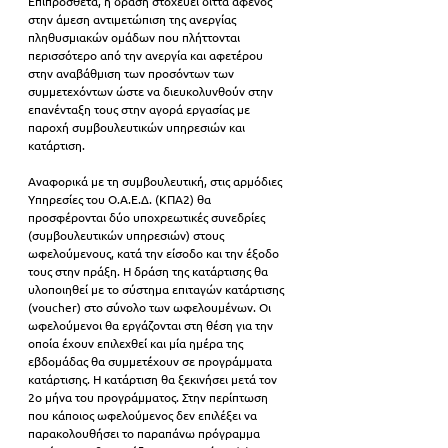
Επιπρόσθετα, η δράση στοχεύει διττά αφενός 
στην άμεση αντιμετώπιση της ανεργίας 
πληθυσμιακών ομάδων που πλήττονται 
περισσότερο από την ανεργία και αφετέρου 
στην αναβάθμιση των προσόντων των 
συμμετεχόντων ώστε να διευκολυνθούν στην 
επανένταξη τους στην αγορά εργασίας με 
παροχή συμβουλευτικών υπηρεσιών και 
κατάρτιση.
Αναφορικά με τη συμβουλευτική, στις αρμόδιες 
Υπηρεσίες του Ο.Α.Ε.Δ. (ΚΠΑ2) θα 
προσφέρονται δύο υποχρεωτικές συνεδρίες 
(συμβουλευτικών υπηρεσιών) στους 
ωφελούμενους, κατά την είσοδο και την έξοδο 
τους στην πράξη. Η δράση της κατάρτισης θα 
υλοποιηθεί με το σύστημα επιταγών κατάρτισης 
(voucher) στο σύνολο των ωφελουμένων. Οι 
ωφελούμενοι θα εργάζονται στη θέση για την 
οποία έχουν επιλεχθεί και μία ημέρα της 
εβδομάδας θα συμμετέχουν σε προγράμματα 
κατάρτισης. Η κατάρτιση θα ξεκινήσει μετά τον 
2ο μήνα του προγράμματος. Στην περίπτωση 
που κάποιος ωφελούμενος δεν επιλέξει να 
παρακολουθήσει το παραπάνω πρόγραμμα 