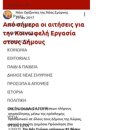
All Posts
Νέοι Ορίζοντες της Νέας Σμύρνης
All Posts
25 Ιαν 2017
Από σήμερα οι αιτήσεις για
ΠΟΛΙΤΙΣΜΟΣ
την Κοινωφελή Εργασία
ΑΘΛΗΤΙΣΜΟΣ
στους Δήμους
ΨΥΧΟΛΟΓΙΑ
ΚΟΙΝΩΝΙΑ
EDITORIALS
ΠΑΙΔΙ & ΠΑΙΔΕΙΑ
ΔΗΜΟΣ ΝΕΑΣ ΣΜΥΡΝΗΣ
ΠΡΟΣΩΠΑ & ΑΠΟΨΕΙΣ
ΙΣΤΟΡΙΑ
ΠΟΛΙΤΙΚΗ
Στη δημιουργία 24.251 θέσεων πλήρους 
ΟΙΚΟΝΟΜΙΑ & ΑΓΟΡΑ
απασχόλησης, μέσω της πρόσληψης 
ΥΓΕΙΑ
προσωπικού σε όλους τους Δήμους της Xώρας, 
αφορά η πρώτη Δημόσια Πρόσκληση (Νο 
ΨΥΧΑΓΩΓΙΑ
1/2017). 
Στη Νέα Σμύρνη υπάρχουν 85 θέσεις.