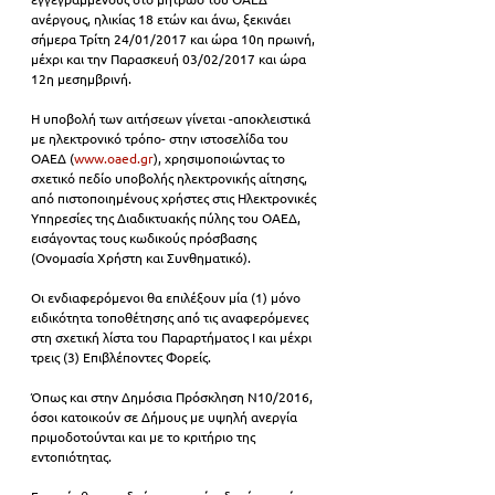
ανέργους, ηλικίας 18 ετών και άνω, ξεκινάει 
σήμερα Τρίτη 24/01/2017 και ώρα 10η πρωινή, 
μέχρι και την Παρασκευή 03/02/2017 και ώρα 
12η μεσημβρινή.
Η υποβολή των αιτήσεων γίνεται -αποκλειστικά 
με ηλεκτρονικό τρόπο- στην ιστοσελίδα του 
ΟΑΕΔ (
www.oaed.gr
), χρησιμοποιώντας το 
σχετικό πεδίο υποβολής ηλεκτρονικής αίτησης, 
από πιστοποιημένους χρήστες στις Ηλεκτρονικές 
Υπηρεσίες της Διαδικτυακής πύλης του ΟΑΕΔ, 
εισάγοντας τους κωδικούς πρόσβασης 
(Ονομασία Χρήστη και Συνθηματικό).
Οι ενδιαφερόμενοι θα επιλέξουν μία (1) μόνο 
ειδικότητα τοποθέτησης από τις αναφερόμενες 
στη σχετική λίστα του Παραρτήματος Ι και μέχρι 
τρεις (3) Επιβλέποντες Φορείς.
Όπως και στην Δημόσια Πρόσκληση Ν10/2016, 
όσοι κατοικούν σε Δήμους με υψηλή ανεργία 
πριμοδοτούνται και με το κριτήριο της 
εντοπιότητας.