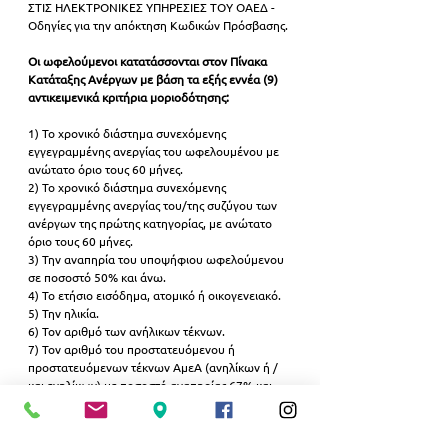
ΣΤΙΣ ΗΛΕΚΤΡΟΝΙΚΕΣ ΥΠΗΡΕΣΙΕΣ ΤΟΥ ΟΑΕΔ - 
Οδηγίες για την απόκτηση Κωδικών Πρόσβασης.
Οι ωφελούμενοι κατατάσσονται στον Πίνακα 
Κατάταξης Ανέργων με βάση τα εξής εννέα (9) 
αντικειμενικά κριτήρια μοριοδότησης:
1) Το χρονικό διάστημα συνεχόμενης 
εγγεγραμμένης ανεργίας του ωφελουμένου με 
ανώτατο όριο τους 60 μήνες.
2) Το χρονικό διάστημα συνεχόμενης 
εγγεγραμμένης ανεργίας του/της συζύγου των 
ανέργων της πρώτης κατηγορίας, με ανώτατο 
όριο τους 60 μήνες.
3) Την αναπηρία του υποψήφιου ωφελούμενου 
σε ποσοστό 50% και άνω.
4) Το ετήσιο εισόδημα, ατομικό ή οικογενειακό.
5) Την ηλικία.
6) Τον αριθμό των ανήλικων τέκνων.
7) Τον αριθμό του προστατευόμενου ή 
προστατευόμενων τέκνων ΑμεΑ (ανηλίκων ή /
και ενηλίκων) με ποσοστό αναπηρίας 67% και 
άνω.
8) Την εντοπιότητα με βάση την έδρα της 
μόνιμης κατοικίας του ωφελούμενου.