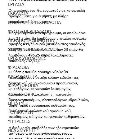
ΕΡΓΑΣΙΑ
Οι ωφελούμενοι θα εργαστούν σε κοινωφελή 
ΕΚΚΛΗΣΙΑ
προγράμματα για 
8 μήνες
, με πλήρη 
ασφαλιστικά δικαιώματα.
ΕΠΙΣΤΗΜΗ & ΤΕΧΝΟΛΟΓΙΑ
ΦΥΣΗ & ΠΕΡΙΒΑΛΛΟΝ
Οι εργαζόμενοι στο πρόγραμμα, οι οποίοι είναι 
έως 25 ετών, θα λαμβάνουν μηνιαίως καθαρές 
ΠΑΡΑΠΟΝΑ ΔΗΜΟΤΩΝ
αμοιβές 
431,75 ευρώ
 (ακαθάριστες αποδοχές 
ΣΥΓΚΟΙΝΩΝΙΑ & ΔΡΟΜΟΙ
638,75), ενώ όσοι είναι άνω των 25 ετών θα 
λαμβάνουν 
495,25 ευρώ
 (ακαθάριστες 
ΕΡΓΑ & ΥΠΟΔΟΜΕΣ
αποδοχές 732,54).
ΦΙΛΟΖΩΙΑ
Οι θέσεις που θα προκηρυχθούν θα 
ΚΑΘΑΡΙΟΤΗΤΑ
περιλαμβάνουν μεταξύ άλλων ειδικότητες 
διοικητικού και οικονομικού προσωπικού, 
ΦΙΛΑΝΘΡΩΠΙΑ
ψυχολόγων, κοινωνικών λειτουργών, 
ADVERTORIAL
νοσηλευτών, δασκάλων, νηπιαγωγών, 
βρεφονηπιοκόμων, ηλεκτρολόγων υδραυλικών, 
LIFESTYLE
βοηθητικού προσωπικού καθαριότητας, 
βοηθητικού φυλακτικού προσωπικού, 
ΤΟΠΙΚΑ ΝΕΑ
οικοδόμων, οδηγών και γενικών καθηκόντων.
ΥΠΗΡΕΣΙΕΣ
Η διαδικασία υποβολής των ηλεκτρονικών 
ΝΕΑ ΣΜΥΡΝΗ
αιτήσεων από τους ενδιαφερόμενους, 
εγγεγραμμένους στο μητρώο του ΟΑΕΔ 