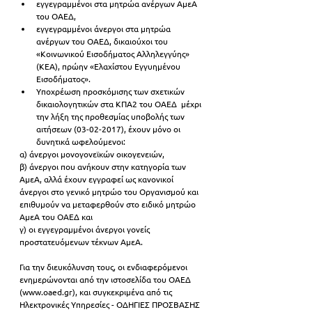
εγγεγραμμένοι στα μητρώα ανέργων ΑμεΑ 
του ΟΑΕΔ,  
εγγεγραμμένοι άνεργοι στα μητρώα 
ανέργων του ΟΑΕΔ, δικαιούχοι του 
«Κοινωνικού Εισοδήματος Αλληλεγγύης»  
(ΚΕΑ), πρώην «Ελαχίστου Εγγυημένου 
Εισοδήματος».  
Υποχρέωση προσκόμισης των σχετικών 
δικαιολογητικών στα ΚΠΑ2 του ΟΑΕΔ  μέχρι 
την λήξη της προθεσμίας υποβολής των 
αιτήσεων (03-02-2017), έχουν μόνο οι 
δυνητικά ωφελούμενοι: 
α) άνεργοι μονογονεϊκών οικογενειών,
β) άνεργοι που ανήκουν στην κατηγορία των 
ΑμεΑ, αλλά έχουν εγγραφεί ως κανονικοί 
άνεργοι στο γενικό μητρώο του Οργανισμού και 
επιθυμούν να μεταφερθούν στο ειδικό μητρώο 
ΑμεΑ του ΟΑΕΔ και
γ) οι εγγεγραμμένοι άνεργοι γονείς 
προστατευόμενων τέκνων ΑμεΑ.
Για την διευκόλυνση τους, οι ενδιαφερόμενοι 
ενημερώνονται από την ιστοσελίδα του ΟΑΕΔ 
(www.oaed.gr), και συγκεκριμένα από τις 
Ηλεκτρονικές Υπηρεσίες - ΟΔΗΓΙΕΣ ΠΡΟΣΒΑΣΗΣ 