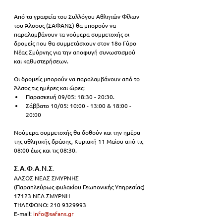
Από τα γραφεία του Συλλόγου Αθλητών Φίλων 
του Άλσους (ΣΑΦΑΝΣ) θα μπορούν να 
παραλαμβάνουν τα νούμερα συμμετοχής οι 
δρομείς που θα συμμετάσχουν στον 18ο Γύρο 
Νέας Σμύρνης για την αποφυγή συνωστισμού 
και καθυστερήσεων.
Οι δρομείς μπορούν να παραλαμβάνουν από το 
Άλσος τις ημέρες και ώρες:
Παρασκευή 09/05: 18:30 - 20:30.
Σάββατο 10/05: 10:00 - 13:00 & 18:00 - 
20:00
Νούμερα συμμετοχής θα δοθούν και την ημέρα 
της αθλητικής δράσης, Κυριακή 11 Μαΐου από τις 
08:00 έως και τις 08:30.
Σ.Α.Φ.Α.Ν.Σ.
ΑΛΣΟΣ ΝΕΑΣ ΣΜΥΡΝΗΣ
(Παραπλεύρως φυλακίου Γεωπονικής Υπηρεσίας)
17123 ΝΕΑ ΣΜΥΡΝΗ
ΤΗΛΕΦΩΝΟ: 210 9329993
E-mail: 
info@safans.gr