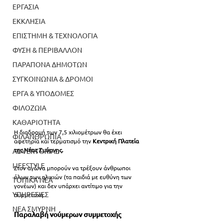
ΕΡΓΑΣΙΑ
ΕΚΚΛΗΣΙΑ
ΕΠΙΣΤΗΜΗ & ΤΕΧΝΟΛΟΓΙΑ
ΦΥΣΗ & ΠΕΡΙΒΑΛΛΟΝ
ΠΑΡΑΠΟΝΑ ΔΗΜΟΤΩΝ
ΣΥΓΚΟΙΝΩΝΙΑ & ΔΡΟΜΟΙ
ΕΡΓΑ & ΥΠΟΔΟΜΕΣ
ΦΙΛΟΖΩΙΑ
ΚΑΘΑΡΙΟΤΗΤΑ
Η διαδρομή των 7,5 χιλιομέτρων θα έχει 
ΦΙΛΑΝΘΡΩΠΙΑ
αφετηρία και τερματισμό την
 Κεντρική Πλατεία 
της Νέας Σμύρνης.
ADVERTORIAL
LIFESTYLE
Στον αγώνα μπορούν να τρέξουν άνθρωποι 
όλων των ηλικιών (τα παιδιά με ευθύνη των 
ΤΟΠΙΚΑ ΝΕΑ
γονέων) και δεν υπάρχει αντίτιμο για την 
ΥΠΗΡΕΣΙΕΣ
συμμετοχή.
ΝΕΑ ΣΜΥΡΝΗ
Παραλαβή νούμερων συμμετοχής