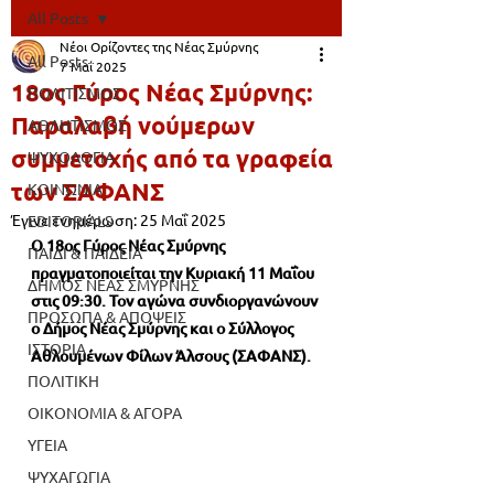
All Posts
Νέοι Ορίζοντες της Νέας Σμύρνης
All Posts
7 Μαΐ 2025
18ος Γύρος Νέας Σμύρνης:
ΠΟΛΙΤΙΣΜΟΣ
Παραλαβή νούμερων
ΑΘΛΗΤΙΣΜΟΣ
συμμετοχής από τα γραφεία
ΨΥΧΟΛΟΓΙΑ
των ΣΑΦΑΝΣ
ΚΟΙΝΩΝΙΑ
Έγινε ενημέρωση:
25 Μαΐ 2025
EDITORIALS
Ο 18ος Γύρος Νέας Σμύρνης 
ΠΑΙΔΙ & ΠΑΙΔΕΙΑ
πραγματοποιείται την Κυριακή 11 Μαΐου 
ΔΗΜΟΣ ΝΕΑΣ ΣΜΥΡΝΗΣ
στις 09:30. Τον αγώνα συνδιοργανώνουν 
ΠΡΟΣΩΠΑ & ΑΠΟΨΕΙΣ
ο Δήμος Νέας Σμύρνης και ο Σύλλογος 
ΙΣΤΟΡΙΑ
Αθλουμένων Φίλων Άλσους (ΣΑΦΑΝΣ).
ΠΟΛΙΤΙΚΗ
ΟΙΚΟΝΟΜΙΑ & ΑΓΟΡΑ
ΥΓΕΙΑ
ΨΥΧΑΓΩΓΙΑ