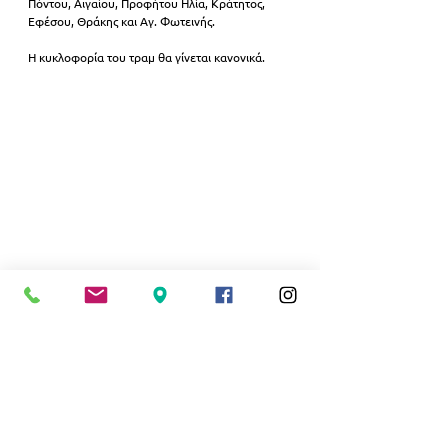
Πόντου, Αιγαίου, Προφήτου Ηλία, Κράτητος, 
Εφέσου, Θράκης και Αγ. Φωτεινής.
Η κυκλοφορία του τραμ θα γίνεται κανονικά.
ΑΘΛΗΤΙΣΜΟΣ
Εμφάνιση όλων
Σχετικές αναρτήσεις