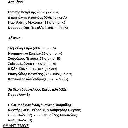
Ασημένια:
Γροντής Βαγγέλης
 (-30κ. junior A)
Δεληγιάννης Λεωνίδας
 (-36κ. junior A)
Ναυπλιώτης Μιχάλης
 (+48κ. junior A)
Κουρουμπλής Περικλής
 (-36κ. junior Β)
Χάλκινα:
Σταμούλη Κύρα
 (-33κ. junior A)
Ντομπρότινα Σοφία
 (-33κ. junior A)
Ζωγράφος Πέτρος 
(-21κ. junior Β)
Ζιώγας Ιωάννης
 (-27κ. junior Β)
Βέλλη Ελένη
 (-21κ. mini juniors)
Ευαγγελίδης Βαγγέλης
 (-21κ. mini juniors)
Κατσούλης Αλέξανδρος
 (-90κ. ανδρών)
5η θέση Ευαγγελίδου Ελευθερία
 (-52κ. 
Κορασίδων Β)
Πολύ καλή εμφάνιση έκαναν ο
 Θωμαίδης 
Κωστής
 (-46κ. Παίδες Β), ο
 Λουβερδής Γιώργος
(-55κ. Παίδες Β)  και ο 
Σταμούλης Απόστολος
(-60κ. Παίδες Β).
ΑΘΛΗΤΙΣΜΟΣ