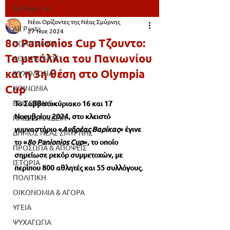
All Posts
Νέοι Ορίζοντες της Νέας Σμύρνης
All Posts
27 Νοε 2024
8o Panionios Cup Τζουντο:
ΠΟΛΙΤΙΣΜΟΣ
Τα μετάλλια του Πανιωνίου
ΑΘΛΗΤΙΣΜΟΣ
και η 3η θέση στο Olympia
ΨΥΧΟΛΟΓΙΑ
Cup
ΚΟΙΝΩΝΙΑ
EDITORIALS
Το Σαββατοκύριακο 16 και 17 
Νοεμβρίου 2024, στο κλειστό 
ΠΑΙΔΙ & ΠΑΙΔΕΙΑ
γυμναστήριο «
Ανδρέας Βαρίκας
» έγινε 
ΔΗΜΟΣ ΝΕΑΣ ΣΜΥΡΝΗΣ
το «
8ο Panionios Cup
», το οποίο 
ΠΡΟΣΩΠΑ & ΑΠΟΨΕΙΣ
σημείωσε ρεκόρ συμμετοχών, με 
ΙΣΤΟΡΙΑ
περίπου 800 αθλητές και 55 συλλόγους.
ΠΟΛΙΤΙΚΗ
ΟΙΚΟΝΟΜΙΑ & ΑΓΟΡΑ
ΥΓΕΙΑ
ΨΥΧΑΓΩΓΙΑ