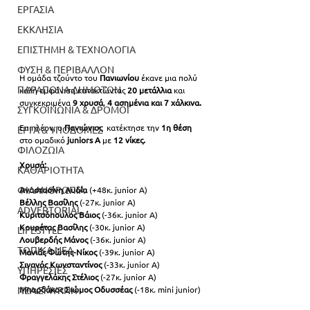
ΕΡΓΑΣΙΑ
ΕΚΚΛΗΣΙΑ
ΕΠΙΣΤΗΜΗ & ΤΕΧΝΟΛΟΓΙΑ
ΦΥΣΗ & ΠΕΡΙΒΑΛΛΟΝ
Η ομάδα τζούντο του 
Πανιωνίου
 έκανε μια πολύ 
ΠΑΡΑΠΟΝΑ ΔΗΜΟΤΩΝ
καλή εμφάνιση κατακτώντας 
20 μετάλλια
 και 
συγκεκριμένα 
9 χρυσά
,
 4 ασημένια και 7 χάλκινα.
ΣΥΓΚΟΙΝΩΝΙΑ & ΔΡΟΜΟΙ
Επιπλέον, ο 
Πανιώνιος
  κατέκτησε την 
1η θέση
ΕΡΓΑ & ΥΠΟΔΟΜΕΣ
στο ομαδικό
 juniors A
 με 
12 νίκες.
ΦΙΛΟΖΩΙΑ
Χρυσά:
ΚΑΘΑΡΙΟΤΗΤΑ
ΦΙΛΑΝΘΡΩΠΙΑ
Αναστασίνη Λυδία
 (+48κ. junior A)
Βέλλης Βασίλης
 (-27κ. junior A)
ADVERTORIAL
Κυριτσόπουλος Βάιος
 (-36κ. junior A)
Κουρέτας Βασίλης
 (-30κ. junior A)
LIFESTYLE
Λουβερδής Μάνος
 (-36κ. junior A)
ΤΟΠΙΚΑ ΝΕΑ
Μανιάς Φώτης-Νίκος
 (-39κ. junior A)
Σιγανός Κωνσταντίνος
 (-33κ. junior A)
ΥΠΗΡΕΣΙΕΣ
Φραγγελάκης Στέλιος
 (-27κ. junior A)
Μπαρδάκος Σιώμος Οδυσσέας 
(-18κ. mini junior)
ΝΕΑ ΣΜΥΡΝΗ