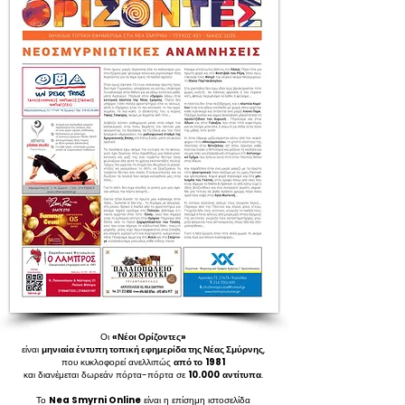
Οι
«Νέοι Ορίζοντες»
είναι
μηνιαία έντυπη τοπική εφημερίδα της Νέας Σμύρνης
,
που κυκλοφορεί ανελλιπώς
από το
1981
και διανέμεται δωρεάν πόρτα-πόρτα σε
10.000
αντίτυπα
.
Το
Nea Smyrni Online
είναι η επίσημη ιστοσελίδα