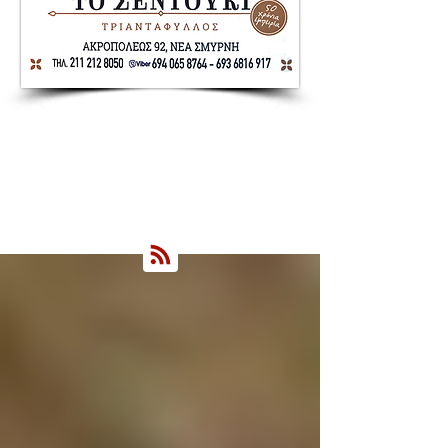
Nea Smyrni Online | Νέοι Ορίζοντες
Όλα τα Νέα της Νέας Σμύρνης