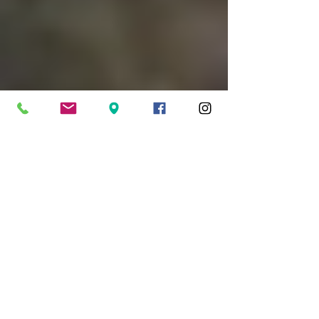
8 Σεπ 2021
διαβάστηκε 2 λεπτά
ΠΟΛΙΤΙΣΜΟΣ
Βραδιές Σινεμά στη Νέα Σμύρνη
Βραδιές Σινεμά στη Νέα Σμύρνη | Δεκαήμερο
Αφιέρωμα στον Κουβανέζικο Κινηματογράφο
από τις 10 έως τις 20 Σεπτεμβρίου .