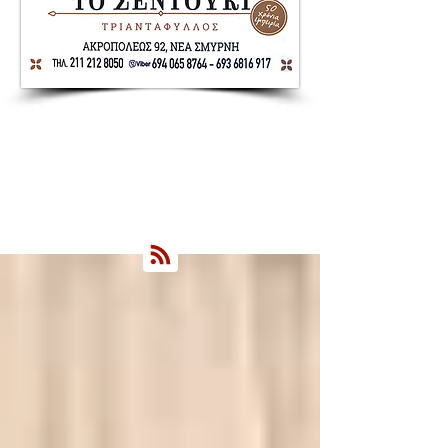
Nea Smyrni Online | Νέοι Ορίζοντες
Όλα τα Νέα της Νέας Σμύρνης