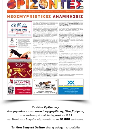
Οι
«Νέοι Ορίζοντες»
είναι
μηνιαία έντυπη τοπική εφημερίδα της Νέας Σμύρνης
,
που κυκλοφορεί ανελλιπώς
από το
1981
και διανέμεται δωρεάν πόρτα-πόρτα σε
10.000
αντίτυπα
.
Το
Nea Smyrni Online
είναι η επίσημη ιστοσελίδα