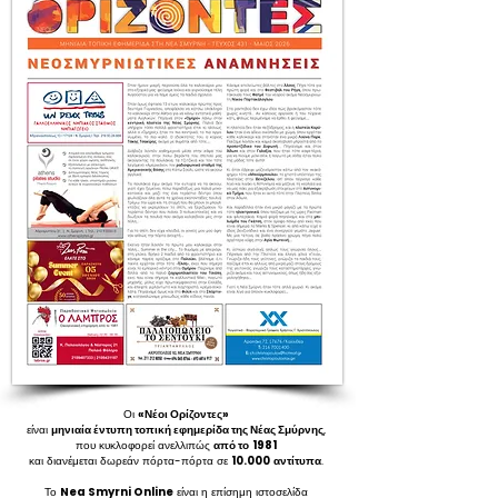
Οι
«Νέοι Ορίζοντες»
είναι
μηνιαία έντυπη τοπική εφημερίδα της Νέας Σμύρνης
,
που κυκλοφορεί ανελλιπώς
από το
1981
και διανέμεται δωρεάν πόρτα-πόρτα σε
10.000
αντίτυπα
.
Το
Nea Smyrni Online
είναι η επίσημη ιστοσελίδα