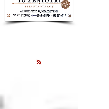
Nea Smyrni Online | Νέοι Ορίζοντες
Όλα τα Νέα της Νέας Σμύρνης