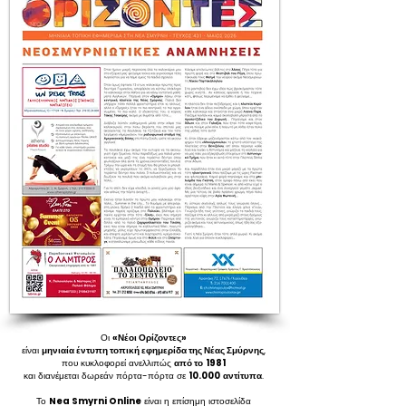
Οι
«Νέοι Ορίζοντες»
είναι
μηνιαία έντυπη τοπική εφημερίδα της Νέας Σμύρνης
,
που κυκλοφορεί ανελλιπώς
από το
1981
και διανέμεται δωρεάν πόρτα-πόρτα σε
10.000
αντίτυπα
.
Το
Nea Smyrni Online
είναι η επίσημη ιστοσελίδα