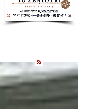
Nea Smyrni Online | Νέοι Ορίζοντες
Όλα τα Νέα της Νέας Σμύρνης