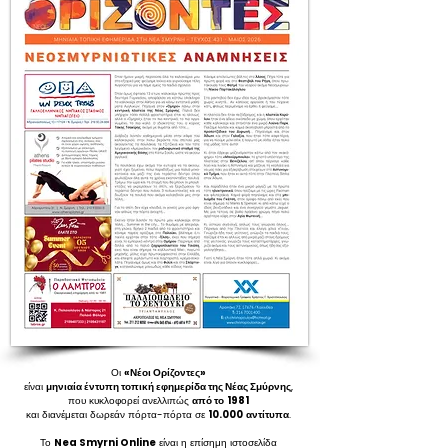
Οι
«Νέοι Ορίζοντες»
είναι
μηνιαία έντυπη τοπική εφημερίδα της Νέας Σμύρνης
,
που κυκλοφορεί ανελλιπώς
από το
1981
και διανέμεται δωρεάν πόρτα-πόρτα σε
10.000
αντίτυπα
.
Το
Nea Smyrni Online
είναι η επίσημη ιστοσελίδα