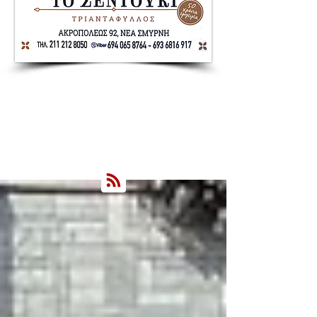
Nea Smyrni Online | Νέοι Ορίζοντες
Όλα τα Νέα της Νέας Σμύρνης