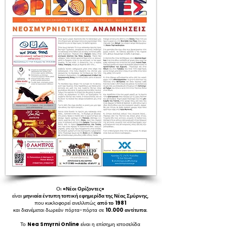
Οι
«Νέοι Ορίζοντες»
είναι
μηνιαία έντυπη τοπική εφημερίδα της Νέας Σμύρνης
,
που κυκλοφορεί ανελλιπώς
από το
1981
και διανέμεται δωρεάν πόρτα-πόρτα σε
10.000
αντίτυπα
.
Το
Nea Smyrni Online
είναι η επίσημη ιστοσελίδα