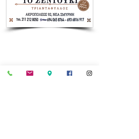
Nea Smyrni Online | Νέοι Ορίζοντες
Όλα τα Νέα της Νέας Σμύρνης