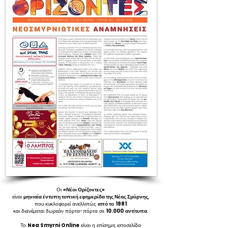
Οι
«Νέοι Ορίζοντες»
είναι
μηνιαία έντυπη τοπική εφημερίδα της Νέας Σμύρνης
,
που κυκλοφορεί ανελλιπώς
από το
1981
και διανέμεται δωρεάν πόρτα-πόρτα σε
10.000
αντίτυπα
.
Το
Nea Smyrni Online
είναι η επίσημη ιστοσελίδα