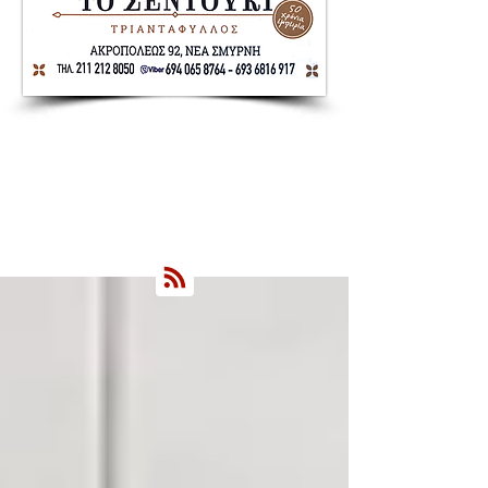
Nea Smyrni Online | Νέοι Ορίζοντες
Όλα τα Νέα της Νέας Σμύρνης