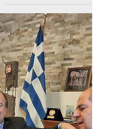
Παρασκευή 15 Μαΐου, στο Δημαρχείο Νέας
Σμύρνης, σε μια συμβολική κίνηση του Δήμου
για την 78η επέτειο της Νάκμπα.