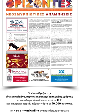
Οι
«Νέοι Ορίζοντες»
είναι
μηνιαία έντυπη τοπική εφημερίδα της Νέας Σμύρνης
,
που κυκλοφορεί ανελλιπώς
από το
1981
και διανέμεται δωρεάν πόρτα-πόρτα σε
10.000
αντίτυπα
.
Το
Nea Smyrni Online
είναι η επίσημη ιστοσελίδα