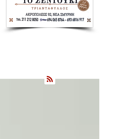
Nea Smyrni Online | Νέοι Ορίζοντες
Όλα τα Νέα της Νέας Σμύρνης