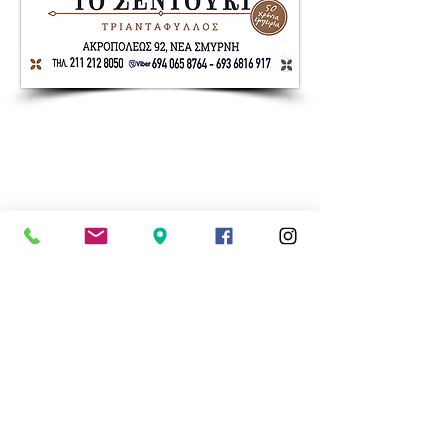
Nea Smyrni Online | Νέοι Ορίζοντες
Όλα τα Νέα της Νέας Σμύρνης