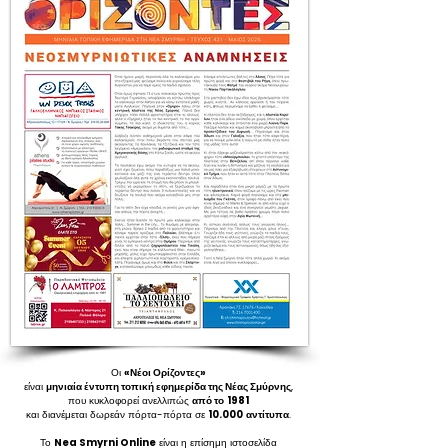
Οι
«Νέοι Ορίζοντες»
είναι
μηνιαία έντυπη τοπική εφημερίδα της Νέας Σμύρνης
,
που κυκλοφορεί ανελλιπώς
από το
1981
και διανέμεται δωρεάν πόρτα-πόρτα σε
10.000
αντίτυπα
.
Το
Nea Smyrni Online
είναι η επίσημη ιστοσελίδα