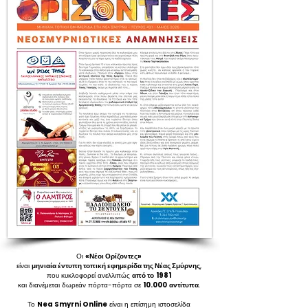
Οι
«Νέοι Ορίζοντες»
είναι
μηνιαία έντυπη τοπική εφημερίδα της Νέας Σμύρνης
,
που κυκλοφορεί ανελλιπώς
από το
1981
και διανέμεται δωρεάν πόρτα-πόρτα σε
10.000
αντίτυπα
.
Το
Nea Smyrni Online
είναι η επίσημη ιστοσελίδα