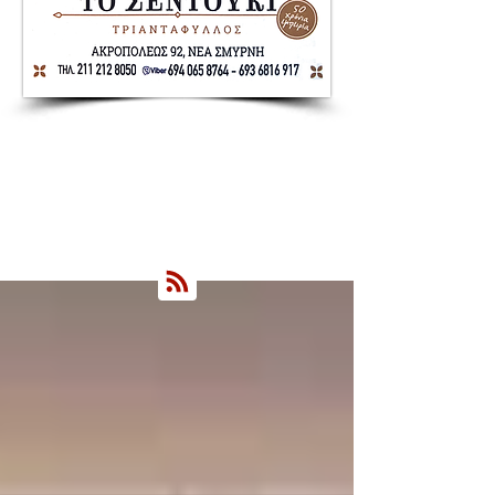
Nea Smyrni Online | Νέοι Ορίζοντες
Όλα τα Νέα της Νέας Σμύρνης