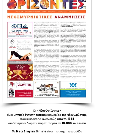
Οι
«Νέοι Ορίζοντες»
είναι
μηνιαία έντυπη τοπική εφημερίδα της Νέας Σμύρνης
,
που κυκλοφορεί ανελλιπώς
από το
1981
και διανέμεται δωρεάν πόρτα-πόρτα σε
10.000
αντίτυπα
.
Το
Nea Smyrni Online
είναι η επίσημη ιστοσελίδα