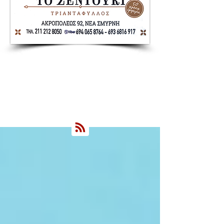
Nea Smyrni Online | Νέοι Ορίζοντες
Όλα τα Νέα της Νέας Σμύρνης