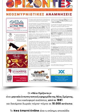
Οι
«Νέοι Ορίζοντες»
είναι
μηνιαία έντυπη τοπική εφημερίδα της Νέας Σμύρνης
,
που κυκλοφορεί ανελλιπώς
από το
1981
και διανέμεται δωρεάν πόρτα-πόρτα σε
10.000
αντίτυπα
.
Το
Nea Smyrni Online
είναι η επίσημη ιστοσελίδα