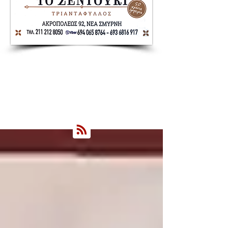
Nea Smyrni Online | Νέοι Ορίζοντες
Όλα τα Νέα της Νέας Σμύρνης