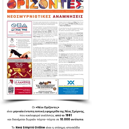
Οι
«Νέοι Ορίζοντες»
είναι
μηνιαία έντυπη τοπική εφημερίδα της Νέας Σμύρνης
,
που κυκλοφορεί ανελλιπώς
από το
1981
και διανέμεται δωρεάν πόρτα-πόρτα σε
10.000
αντίτυπα
.
Το
Nea Smyrni Online
είναι η επίσημη ιστοσελίδα