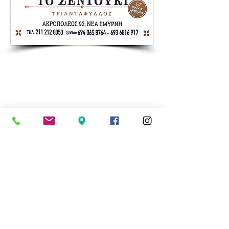
Nea Smyrni Online | Νέοι Ορίζοντες
Όλα τα Νέα της Νέας Σμύρνης