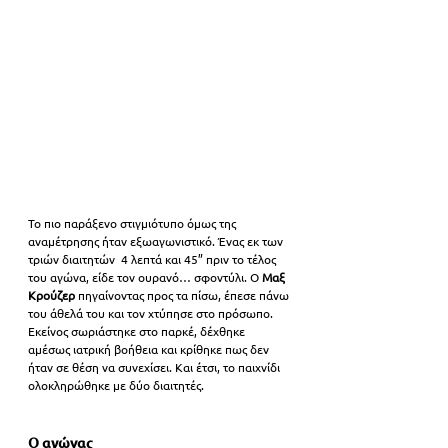
Το πιο παράξενο στιγμιότυπο όμως της 
αναμέτρησης ήταν εξωαγωνιστικό. Ένας εκ των 
τριών διαιτητών  4 λεπτά και 45” πριν το τέλος 
του αγώνα, είδε τον ουρανό… σφοντύλι. Ο 
Μαξ 
Κρούζερ 
πηγαίνοντας προς τα πίσω, έπεσε πάνω 
του άθελά του και τον χτύπησε στο πρόσωπο. 
Εκείνος σωριάστηκε στο παρκέ, δέχθηκε 
αμέσως ιατρική βοήθεια και κρίθηκε πως δεν 
ήταν σε θέση να συνεχίσει. Και έτσι, το παιχνίδι 
ολοκληρώθηκε με δύο διαιτητές. 
Ο αγώνας