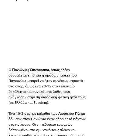
Ο 
Πανιώνιος Cosmorama
, όπως πλέον 
ονομάζεται επίσημα η ομάδα μπάσκετ του 
Πανιωνίου ,
μπορεί να ήταν συνέχεια μπροστά 
στο σκορ, όμως ένα 28-15 στο τελευταίο 
δεκάλεπτο και συνεχόμενα λάθη, τους 
ανάγκασαν στην 8η διαδοχική φετινή ήττα τους 
(σε Ελλάδα και Ευρώπη). 
Ένα 10-2 σερί με καλάθια των 
Λιούις 
και 
Πάπας
έδωσαν στον Πανιώνιο έναν αέρα επτά πόντων 
στο ημίχρονο. Οι γηπεδούχοι εμφανώς 
βελτιωμένοι στο αμυντικό τους πλάνο και 
έχοντας επιθετικά ρυθμό, έφτασαν τη διαφορά 