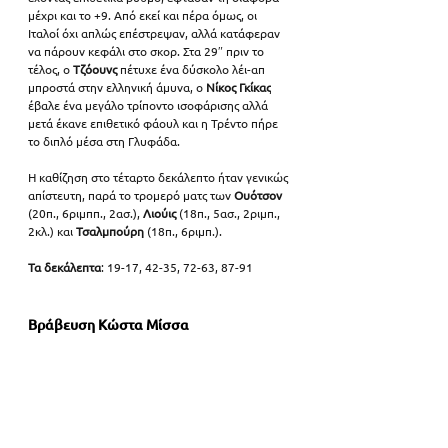
μέχρι και το +9. Από εκεί και πέρα όμως, οι 
Ιταλοί όχι απλώς επέστρεψαν, αλλά κατάφεραν 
να πάρουν κεφάλι στο σκορ. Στα 29″ πριν το 
τέλος, ο 
Τζόουνς 
πέτυχε ένα δύσκολο λέι-απ 
μπροστά στην ελληνική άμυνα, ο 
Νίκος Γκίκας
έβαλε ένα μεγάλο τρίποντο ισοφάρισης αλλά 
μετά έκανε επιθετικό φάουλ και η Τρέντο πήρε 
το διπλό μέσα στη Γλυφάδα. 
Η καθίζηση στο τέταρτο δεκάλεπτο ήταν γενικώς 
απίστευτη, παρά το τρομερό ματς των 
Ουότσον 
(20π., 6ριμππ., 2ασ.), 
Λιούις 
(18π., 5ασ., 2ριμπ., 
2κλ.) και 
Τσαλμπούρη 
(18π., 6ριμπ.).
Τα δεκάλεπτα
: 19-17, 42-35, 72-63, 87-91
Βράβευση Κώστα Μίσσα