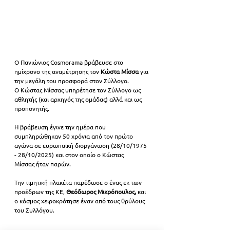
Ο Πανιώνιος Cosmorama βράβευσε στο 
ημίχρονο της αναμέτρησης τον 
Κώστα Μίσσα
 για 
την μεγάλη του προσφορά στον Σύλλογο. 
Ο Κώστας Μίσσας υπηρέτησε τον Σύλλογο ως 
αθλητής (και αρχηγός της ομάδας) αλλά και ως 
προπονητής.
Η βράβευση έγινε την ημέρα που 
συμπληρώθηκαν 50 χρόνια από τον πρώτο 
αγώνα σε ευρωπαϊκή διοργάνωση (28/10/1975 
- 28/10/2025) και στον οποίο ο Κώστας 
Μίσσας ήταν παρών. 
Την τιμητική πλακέτα παρέδωσε ο ένας εκ των 
προέδρων της ΚΕ, 
Θεόδωρος Μικρόπουλος,
 και 
ο κόσμος χειροκρότησε έναν από τους θρύλους 
του Συλλόγου.