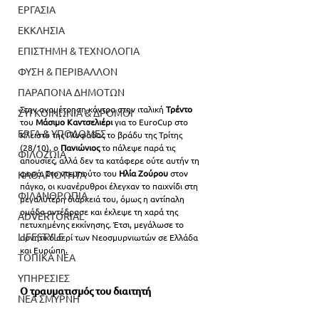
ΕΡΓΑΣΙΑ
ΕΚΚΛΗΣΙΑ
ΕΠΙΣΤΗΜΗ & ΤΕΧΝΟΛΟΓΙΑ
ΦΥΣΗ & ΠΕΡΙΒΑΛΛΟΝ
ΠΑΡΑΠΟΝΑ ΔΗΜΟΤΩΝ
Στην αναμέτρηση κόντρα στην ιταλική 
Τρέντο 
ΣΥΓΚΟΙΝΩΝΙΑ & ΔΡΟΜΟΙ
του 
Μάσιμο Καντσελιέρι 
για το EuroCup στο 
ΕΡΓΑ & ΥΠΟΔΟΜΕΣ
Κλειστό της Γλυφάδας το βράδυ της Τρίτης 
(28/10), ο 
Πανιώνιος 
το πάλεψε παρά τις 
ΦΙΛΟΖΩΙΑ
απουσίες, αλλά δεν τα κατάφερε ούτε αυτήν τη 
φορά. Στο ντεμπούτο του 
Ηλία Ζούρου
 στον 
ΚΑΘΑΡΙΟΤΗΤΑ
πάγκο, οι κυανέρυθροι έλεγχαν το παιχνίδι στη 
ΦΙΛΑΝΘΡΩΠΙΑ
μεγαλύτερη διάρκειά του, όμως η αντίπαλη 
ομάδα αντέδρασε και έκλεψε τη χαρά της 
ADVERTORIAL
πετυχημένης εκκίνησης. Έτσι, μεγάλωσε το 
LIFESTYLE
αρνητικό σερί των Νεοσμυρνιωτών σε Ελλάδα 
και Ευρώπη.
ΤΟΠΙΚΑ ΝΕΑ
ΥΠΗΡΕΣΙΕΣ
Ο τραυματισμός του διαιτητή
ΝΕΑ ΣΜΥΡΝΗ