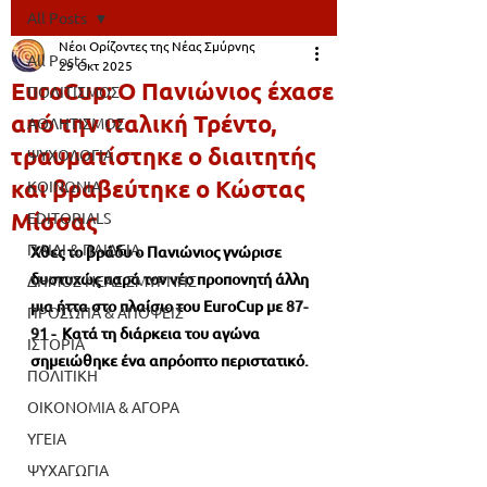
All Posts
Νέοι Ορίζοντες της Νέας Σμύρνης
All Posts
29 Οκτ 2025
EuroCup: Ο Πανιώνιος έχασε
ΠΟΛΙΤΙΣΜΟΣ
από την ιταλική Τρέντο,
ΑΘΛΗΤΙΣΜΟΣ
τραυματίστηκε ο διαιτητής
ΨΥΧΟΛΟΓΙΑ
και βραβεύτηκε ο Κώστας
ΚΟΙΝΩΝΙΑ
Μίσσας
EDITORIALS
ΠΑΙΔΙ & ΠΑΙΔΕΙΑ
Χθες το βράδυ ο Πανιώνιος γνώρισε 
δυστυχώς παρά τον νέο προπονητή άλλη 
ΔΗΜΟΣ ΝΕΑΣ ΣΜΥΡΝΗΣ
μια ήττα στο πλαίσιο του EuroCup με 
87-
ΠΡΟΣΩΠΑ & ΑΠΟΨΕΙΣ
91 
-  Κατά τη διάρκεια του αγώνα 
ΙΣΤΟΡΙΑ
σημειώθηκε ένα απρόοπτο περιστατικό.
ΠΟΛΙΤΙΚΗ
ΟΙΚΟΝΟΜΙΑ & ΑΓΟΡΑ
ΥΓΕΙΑ
ΨΥΧΑΓΩΓΙΑ